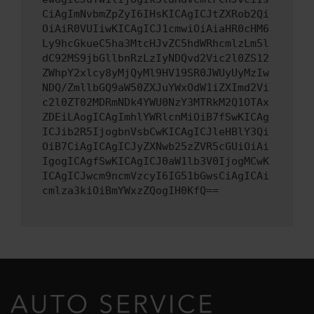
CiAgImNvbmZpZyI6IHsKICAgICJtZXRob2Qi
OiAiR0VUIiwKICAgICJ1cmwiOiAiaHR0cHM6
Ly9hcGkueC5ha3MtcHJvZC5hdWRhcmlzLm5l
dC92MS9jbGllbnRzLzIyNDQvd2Vic2l0ZS12
ZWhpY2xlcy8yMjQyMl9HV19SR0JWUyUyMzIw
NDQ/ZmllbGQ9aW50ZXJuYWxOdW1iZXImd2Vi
c2l0ZT02MDRmNDk4YWU0NzY3MTRkM2Q1OTAx
ZDEiLAogICAgImhlYWRlcnMiOiB7fSwKICAg
ICJib2R5IjogbnVsbCwKICAgICJleHBlY3Qi
OiB7CiAgICAgICJyZXNwb25zZVR5cGUiOiAi
IgogICAgfSwKICAgICJ0aW1lb3V0IjogMCwK
ICAgICJwcm9ncmVzcyI6IG51bGwsCiAgICAi
cmlza3kiOiBmYWxzZQogIH0KfQ==