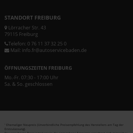
STANDORT FREIBURG
Lörracher Str. 43
79115 Freiburg
Telefon:
0 76 11 37 32 25 0
Mail:
info.fr@autoservicebaden.de
ÖFFNUNGSZEITEN FREIBURG
Mo.-Fr. 07:30 - 17:00 Uhr
Sa. & So. geschlossen
Ehemaliger Neupreis (Unverbindliche Preisempfehlung des Herstellers am Tag der
1
Erstzulassung).