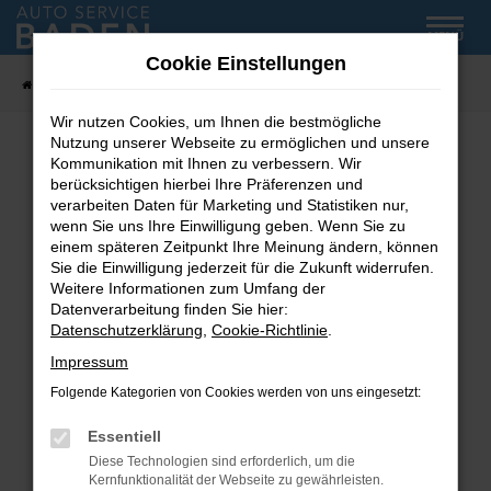
Zum
MENÜ
Hauptinhalt
Cookie Einstellungen
springen
Startseite
Fahrzeug-Showroom
Wir nutzen Cookies, um Ihnen die bestmögliche
Nutzung unserer Webseite zu ermöglichen und unsere
Kommunikation mit Ihnen zu verbessern. Wir
Fehler: Network Error
berücksichtigen hierbei Ihre Präferenzen und
verarbeiten Daten für Marketing und Statistiken nur,
wenn Sie uns Ihre Einwilligung geben. Wenn Sie zu
Beim Laden ist ein Fehler aufgetreten.
einem späteren Zeitpunkt Ihre Meinung ändern, können
Hier sind ein paar Tipps, die dir helfen können:
Sie die Einwilligung jederzeit für die Zukunft widerrufen.
Weitere Informationen zum Umfang der
Überprüfe deine Firewall und deine
Datenverarbeitung finden Sie hier:
Internetverbindung.
Datenschutzerklärung
,
Cookie-Richtlinie
.
Laden andere Webseiten, zum Beispiel deine
Impressum
Suchmaschine?
Folgende Kategorien von Cookies werden von uns eingesetzt:
Prüfe deine Browsererweiterungen.
Manche Erweiterungen, wie Werbeblocker,
Essentiell
können das Laden bestimmter Seiten
Diese Technologien sind erforderlich, um die
verhindern. Funktioniert die Seite in einem
Kernfunktionalität der Webseite zu gewährleisten.