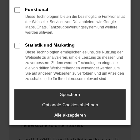
anderen Browser oder in einem privaten
Fenster?
Funktional
Starte dein Gerät neu.
Diese Technologien bieten die bestmögliche Funktionalität
der Webseite. Services von Drittanbietern wie Google
Das kann manchmal helfen, vorübergehende
Maps, Chats, Fahrzeugbewertungssystem und weitere
Probleme zu beheben.
werden aktiviert.
Stelle sicher, dass dein Browser und dein
Statistik und Marketing
Betriebssystem auf dem neuesten Stand
Diese Technologien ermöglichen es uns, die Nutzung der
sind.
Webseite zu analysieren, um die Leistung zu messen und
Veraltete Software birgt nicht nur ein
zu verbessern. Zudem werden Technologien eingesetzt,
Sicherheitsrisiko, sondern kann auch dazu
die von dritten Werbetreibenden verwendet werden, um
führen, dass bestimmte Funktionen nicht mehr
Sie auf anderen Webseiten zu verfolgen und um Anzeigen
zu schalten, die für Ihre Interessen relevant sind.
unterstützt werden.
Wende dich an den Webseitenbetreiber.
Speichern
Wenn du alle oben genannten Schritte versucht
hast, kontaktiere uns bitte. Wir werden
Optionale Cookies ablehnen
versuchen, das Problem zu beheben. Du kannst
Alle akzeptieren
uns diesen Text schicken, um uns bei der
Fehlersuche zu unterstützen:
ewogICJuYW1lIjogIk5ldHdvcmtFcnJvciIs