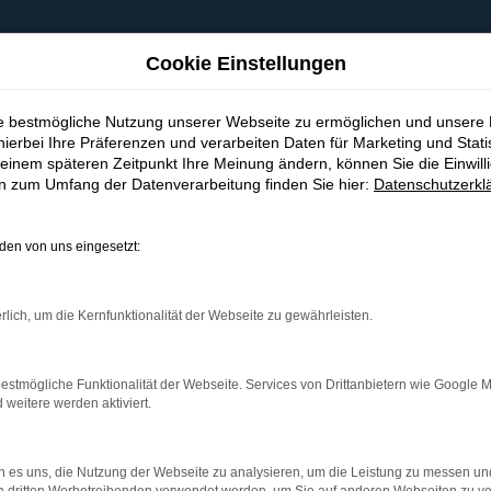
Cookie Einstellungen
ie bestmögliche Nutzung unserer Webseite zu ermöglichen und unsere
hierbei Ihre Präferenzen und verarbeiten Daten für Marketing und Stati
einem späteren Zeitpunkt Ihre Meinung ändern, können Sie die Einwillig
en zum Umfang der Datenverarbeitung finden Sie hier:
Datenschutzerkl
en von uns eingesetzt:
indung.
hine?
rlich, um die Kernfunktionalität der Webseite zu gewährleisten.
aden bestimmter Seiten verhindern. Funktioniert die Seite in e
estmögliche Funktionalität der Webseite. Services von Drittanbietern wie Google 
eitere werden aktiviert.
 zu beheben.
bssystem auf dem neuesten Stand sind.
 es uns, die Nutzung der Webseite zu analysieren, um die Leistung zu messen u
ko, sondern kann auch dazu führen, dass bestimmte Funktionen nic