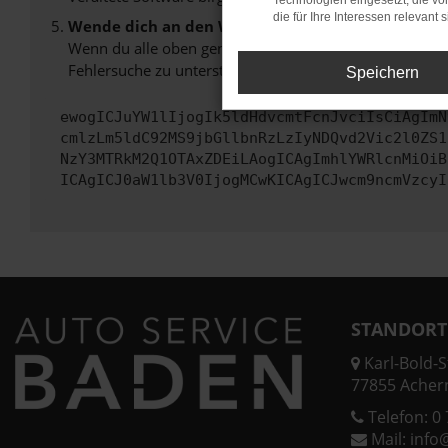
Technologien eingesetzt, die v
die für Ihre Interessen relevant s
Wende dich an den Webseitenbetreiber.
Wenn du alle oben genannten Schritte versucht hast, k
Fehlersuche zu unterstützen:
Speichern
ewogICJuYW1lIjogIk5ldHdvcmtFcnJvciIsCiAgImN
cmlzLm5ldC92MS9jbGllbnRzLzIyNDQvd2Vic2l0ZS1
NzY3MTRkM2Q1OTAxZDEiLAogICAgImhlYWRlcnMiOiB
ICAgICJ0aW1lb3V0IjogMCwKICAgICJwcm9ncmVzcyI
STANDORT
Karl-Bold-St
77855 Acher
Telefon:
0 
Mail:
info