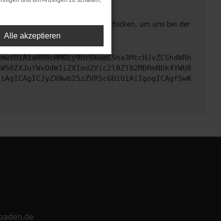
rfolgen und um Anzeigen zu schalten,
ben. Du kannst uns diesen Text schicken, um uns bei der
Alle akzeptieren
cmwiOiAiaHR0cHM6Ly9hcGkueC5ha3MtcHJvZC5hdWRh
aW50ZXJuYWxOdW1iZXImd2Vic2l0ZT02MDRmNDk4YWU0
CiAgICAgICJyZXNwb25zZVR5cGUiOiAiIgogICAgfSwK
ebaden.de