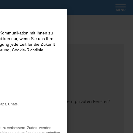
MENÜ
 Kommunikation mit Ihnen zu
stiken nur, wenn Sie uns Ihre
ung jederzeit für die Zukunft
ärung
,
Cookie-Richtlinie
.
inem anderen Browser oder in einem privaten Fenster?
Maps, Chats,
nd zu verbessern. Zudem werden
ht mehr unterstützt werden.