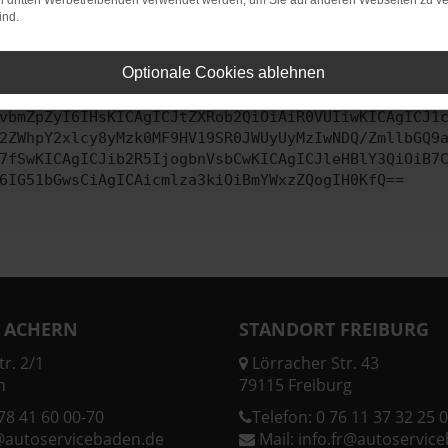
on dritten Werbetreibenden verwendet werden, um Sie auf anderen Webseiten zu ve
ind.
ontaktiere uns bitte. Wir werden versuchen, das Problem zu behe
Optionale Cookies ablehnen
vbmZpZyI6IHsKICAgICJtZXRob2QiOiAiR0VUIiwKICAgICJ1
2ZWhpY2xlcy8yMzk0MF9HV19SR0JWUyUyMzIwNDQ/ZmllbGQ9
7fSwKICAgICJib2R5IjogbnVsbCwKICAgICJleHBlY3QiOiB7
6IG51bGwsCiAgICAicmlza3kiOiBmYWxzZQogIH0KfQ==
 ACHERN
STANDORT FREIBURG
r. 2/1
Lörracher Str. 43
n
79115 Freiburg
78 41 60 00-70
Telefon:
0 76 11 37 32 25 0
@autoservicebaden.de
Mail:
info.fr@autoservic