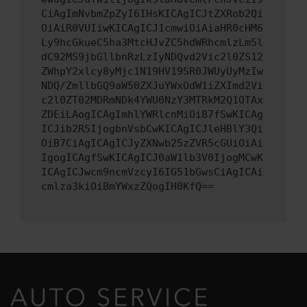
CiAgImNvbmZpZyI6IHsKICAgICJtZXRob2Qi
OiAiR0VUIiwKICAgICJ1cmwiOiAiaHR0cHM6
Ly9hcGkueC5ha3MtcHJvZC5hdWRhcmlzLm5l
dC92MS9jbGllbnRzLzIyNDQvd2Vic2l0ZS12
ZWhpY2xlcy8yMjc1N19HV19SR0JWUyUyMzIw
NDQ/ZmllbGQ9aW50ZXJuYWxOdW1iZXImd2Vi
c2l0ZT02MDRmNDk4YWU0NzY3MTRkM2Q1OTAx
ZDEiLAogICAgImhlYWRlcnMiOiB7fSwKICAg
ICJib2R5IjogbnVsbCwKICAgICJleHBlY3Qi
OiB7CiAgICAgICJyZXNwb25zZVR5cGUiOiAi
IgogICAgfSwKICAgICJ0aW1lb3V0IjogMCwK
ICAgICJwcm9ncmVzcyI6IG51bGwsCiAgICAi
cmlza3kiOiBmYWxzZQogIH0KfQ==