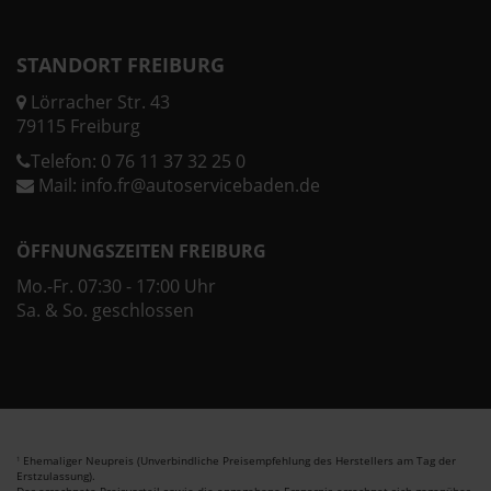
STANDORT FREIBURG
Lörracher Str. 43
79115 Freiburg
Telefon:
0 76 11 37 32 25 0
Mail:
info.fr@autoservicebaden.de
ÖFFNUNGSZEITEN FREIBURG
Mo.-Fr. 07:30 - 17:00 Uhr
Sa. & So. geschlossen
Ehemaliger Neupreis (Unverbindliche Preisempfehlung des Herstellers am Tag der
1
Erstzulassung).