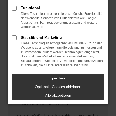
anderen Browser oder in einem privaten
Fenster?
Funktional
Starte dein Gerät neu.
Diese Technologien bieten die bestmögliche Funktionalität
der Webseite. Services von Drittanbietern wie Google
Das kann manchmal helfen, vorübergehende
Maps, Chats, Fahrzeugbewertungssystem und weitere
Probleme zu beheben.
werden aktiviert.
Stelle sicher, dass dein Browser und dein
Statistik und Marketing
Betriebssystem auf dem neuesten Stand
Diese Technologien ermöglichen es uns, die Nutzung der
sind.
Webseite zu analysieren, um die Leistung zu messen und
Veraltete Software birgt nicht nur ein
zu verbessern. Zudem werden Technologien eingesetzt,
Sicherheitsrisiko, sondern kann auch dazu
die von dritten Werbetreibenden verwendet werden, um
führen, dass bestimmte Funktionen nicht mehr
Sie auf anderen Webseiten zu verfolgen und um Anzeigen
zu schalten, die für Ihre Interessen relevant sind.
unterstützt werden.
Wende dich an den Webseitenbetreiber.
Speichern
Wenn du alle oben genannten Schritte versucht
hast, kontaktiere uns bitte. Wir werden
Optionale Cookies ablehnen
versuchen, das Problem zu beheben. Du kannst
Alle akzeptieren
uns diesen Text schicken, um uns bei der
Fehlersuche zu unterstützen:
ewogICJuYW1lIjogIk5ldHdvcmtFcnJvciIs