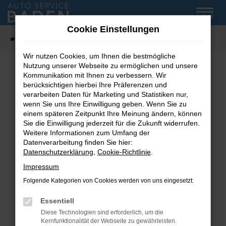
Zum
MENÜ
Hauptinhalt
Cookie Einstellungen
springen
Startseite
Fahrzeug-Showroom
Wir nutzen Cookies, um Ihnen die bestmögliche
Nutzung unserer Webseite zu ermöglichen und unsere
Kommunikation mit Ihnen zu verbessern. Wir
Fehler: Network Error
berücksichtigen hierbei Ihre Präferenzen und
verarbeiten Daten für Marketing und Statistiken nur,
wenn Sie uns Ihre Einwilligung geben. Wenn Sie zu
Beim Laden ist ein Fehler aufgetreten.
einem späteren Zeitpunkt Ihre Meinung ändern, können
Hier sind ein paar Tipps, die dir helfen können:
Sie die Einwilligung jederzeit für die Zukunft widerrufen.
Weitere Informationen zum Umfang der
Überprüfe deine Firewall und deine
Datenverarbeitung finden Sie hier:
Internetverbindung.
Datenschutzerklärung
,
Cookie-Richtlinie
.
Laden andere Webseiten, zum Beispiel deine
Impressum
Suchmaschine?
Folgende Kategorien von Cookies werden von uns eingesetzt:
Prüfe deine Browsererweiterungen.
Manche Erweiterungen, wie Werbeblocker,
Essentiell
können das Laden bestimmter Seiten
Diese Technologien sind erforderlich, um die
verhindern. Funktioniert die Seite in einem
Kernfunktionalität der Webseite zu gewährleisten.