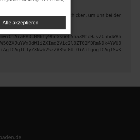
rfolgen und um Anzeigen zu schalten,
ben. Du kannst uns diesen Text schicken, um uns bei der
Alle akzeptieren
cmwiOiAiaHR0cHM6Ly9hcGkueC5ha3MtcHJvZC5hdWRh
aW50ZXJuYWxOdW1iZXImd2Vic2l0ZT02MDRmNDk4YWU0
CiAgICAgICJyZXNwb25zZVR5cGUiOiAiIgogICAgfSwK
ebaden.de