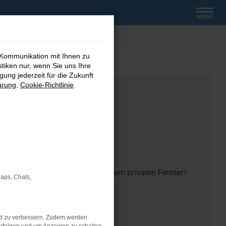
MENÜ
 Kommunikation mit Ihnen zu
stiken nur, wenn Sie uns Ihre
ung jederzeit für die Zukunft
ärung
,
Cookie-Richtlinie
.
inem anderen Browser oder in einem privaten Fenster?
Maps, Chats,
nd zu verbessern. Zudem werden
ht mehr unterstützt werden.