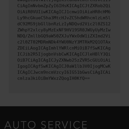
CiAgImNvbmZpZyI6IHsKICAgICJtZXRob2Qi
OiAiR0VUIiwKICAgICJ1cmwiOiAiaHR0cHM6
Ly9hcGkueC5ha3MtcHJvZC5hdWRhcmlzLm5l
dC92MS9jbGllbnRzLzIyNDQvd2Vic2l0ZS12
ZWhpY2xlcy8yMzExNF9HV19SR0JWUyUyMzIw
NDQ/ZmllbGQ9aW50ZXJuYWxOdW1iZXImd2Vi
c2l0ZT02MDRmNDk4YWU0NzY3MTRkM2Q1OTAx
ZDEiLAogICAgImhlYWRlcnMiOiB7fSwKICAg
ICJib2R5IjogbnVsbCwKICAgICJleHBlY3Qi
OiB7CiAgICAgICJyZXNwb25zZVR5cGUiOiAi
IgogICAgfSwKICAgICJ0aW1lb3V0IjogMCwK
ICAgICJwcm9ncmVzcyI6IG51bGwsCiAgICAi
cmlza3kiOiBmYWxzZQogIH0KfQ==