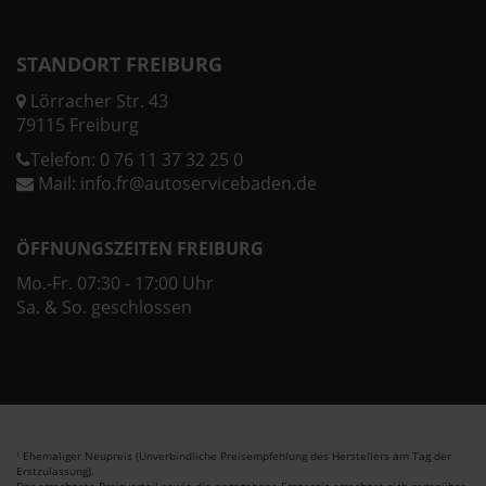
STANDORT FREIBURG
Lörracher Str. 43
79115 Freiburg
Telefon:
0 76 11 37 32 25 0
Mail:
info.fr@autoservicebaden.de
ÖFFNUNGSZEITEN FREIBURG
Mo.-Fr. 07:30 - 17:00 Uhr
Sa. & So. geschlossen
Ehemaliger Neupreis (Unverbindliche Preisempfehlung des Herstellers am Tag der
1
Erstzulassung).