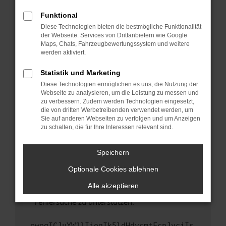
anderen Browser oder in einem privaten
Fenster?
Funktional
Starte dein Gerät neu.
Diese Technologien bieten die bestmögliche Funktionalität
der Webseite. Services von Drittanbietern wie Google
Das kann manchmal helfen, vorübergehende
Maps, Chats, Fahrzeugbewertungssystem und weitere
Probleme zu beheben.
werden aktiviert.
Stelle sicher, dass dein Browser und dein
Statistik und Marketing
Betriebssystem auf dem neuesten Stand
Diese Technologien ermöglichen es uns, die Nutzung der
sind.
Webseite zu analysieren, um die Leistung zu messen und
Veraltete Software birgt nicht nur ein
zu verbessern. Zudem werden Technologien eingesetzt,
Sicherheitsrisiko, sondern kann auch dazu
die von dritten Werbetreibenden verwendet werden, um
führen, dass bestimmte Funktionen nicht mehr
Sie auf anderen Webseiten zu verfolgen und um Anzeigen
zu schalten, die für Ihre Interessen relevant sind.
unterstützt werden.
Wende dich an den Webseitenbetreiber.
Speichern
Wenn du alle oben genannten Schritte versucht
hast, kontaktiere uns bitte. Wir werden
Optionale Cookies ablehnen
versuchen, das Problem zu beheben. Du kannst
Alle akzeptieren
uns diesen Text schicken, um uns bei der
Fehlersuche zu unterstützen:
ewogICJuYW1lIjogIk5ldHdvcmtFcnJvciIs