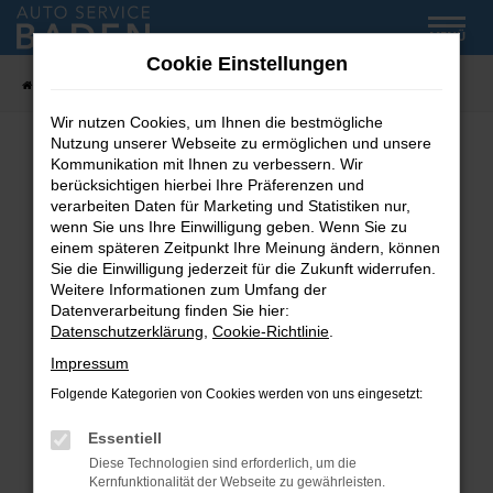
Zum
MENÜ
Hauptinhalt
Cookie Einstellungen
springen
Startseite
Fahrzeug-Showroom
Wir nutzen Cookies, um Ihnen die bestmögliche
Nutzung unserer Webseite zu ermöglichen und unsere
Kommunikation mit Ihnen zu verbessern. Wir
Fehler: Network Error
berücksichtigen hierbei Ihre Präferenzen und
verarbeiten Daten für Marketing und Statistiken nur,
wenn Sie uns Ihre Einwilligung geben. Wenn Sie zu
Beim Laden ist ein Fehler aufgetreten.
einem späteren Zeitpunkt Ihre Meinung ändern, können
Hier sind ein paar Tipps, die dir helfen können:
Sie die Einwilligung jederzeit für die Zukunft widerrufen.
Weitere Informationen zum Umfang der
Überprüfe deine Firewall und deine
Datenverarbeitung finden Sie hier:
Internetverbindung.
Datenschutzerklärung
,
Cookie-Richtlinie
.
Laden andere Webseiten, zum Beispiel deine
Impressum
Suchmaschine?
Folgende Kategorien von Cookies werden von uns eingesetzt:
Prüfe deine Browsererweiterungen.
Manche Erweiterungen, wie Werbeblocker,
Essentiell
können das Laden bestimmter Seiten
Diese Technologien sind erforderlich, um die
verhindern. Funktioniert die Seite in einem
Kernfunktionalität der Webseite zu gewährleisten.