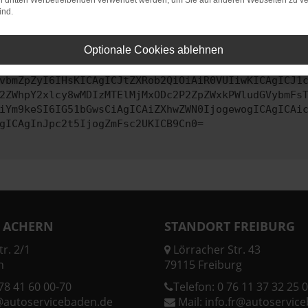
on dritten Werbetreibenden verwendet werden, um Sie auf anderen Webseiten zu ve
ind.
ontaktiere uns bitte. Wir werden versuchen, das Problem zu behe
Optionale Cookies ablehnen
vbmZpZyI6IHsKICAgICJtZXRob2QiOiAiR0VUIiwKICAgICJ1
2ZWhpY2xlcy8wMDIzMTElMjMxODc2P2ZpZWxkPWludGVybmFs
iYm9keSI6IG51bGwsCiAgICAiZXhwZWN0IjogewogICAgICAi
gICAgInJpc2t5IjogZmFsc2UKICB9Cn0=
 ACHERN
STANDORT FREIBURG
r. 2/1
Lörracher Str. 43
n
79115 Freiburg
78 41 60 00-70
Telefon:
0 76 11 37 32 25 0
@autoservicebaden.de
Mail:
info.fr@autoservic