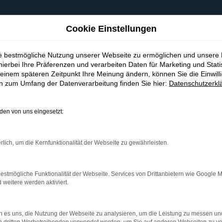
Cookie Einstellungen
ie bestmögliche Nutzung unserer Webseite zu ermöglichen und unsere
hierbei Ihre Präferenzen und verarbeiten Daten für Marketing und Stati
einem späteren Zeitpunkt Ihre Meinung ändern, können Sie die Einwillig
en zum Umfang der Datenverarbeitung finden Sie hier:
Datenschutzerkl
en von uns eingesetzt:
indung.
hine?
rlich, um die Kernfunktionalität der Webseite zu gewährleisten.
aden bestimmter Seiten verhindern. Funktioniert die Seite in e
estmögliche Funktionalität der Webseite. Services von Drittanbietern wie Google 
eitere werden aktiviert.
 zu beheben.
bssystem auf dem neuesten Stand sind.
 es uns, die Nutzung der Webseite zu analysieren, um die Leistung zu messen u
ko, sondern kann auch dazu führen, dass bestimmte Funktionen nic