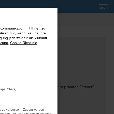
MENÜ
 Kommunikation mit Ihnen zu
stiken nur, wenn Sie uns Ihre
ung jederzeit für die Zukunft
ärung
,
Cookie-Richtlinie
.
inem anderen Browser oder in einem privaten Fenster?
Maps, Chats,
nd zu verbessern. Zudem werden
ht mehr unterstützt werden.