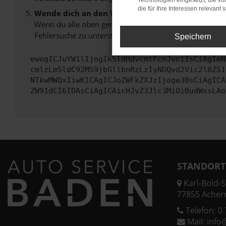
Technologien eingesetzt, die v
die für Ihre Interessen relevant s
Wende dich an den Webseitenbetreiber.
Wenn du alle oben genannten Schritte versucht hast, k
Fehlersuche zu unterstützen:
Speichern
ewogICJuYW1lIjogIk5ldHdvcmtFcnJvciIsCiAgImN
cmlzLm5ldC92MS9jbGllbnRzLzIyNDQvd2Vic2l0ZS1
NTkwMWQxIiwKICAgICJoZWFkZXJzIjoge30sCiAgICA
ZW91dCI6IDAsCiAgICAicHJvZ3Jlc3MiOiBudWxsLAo
STANDORT
Karl-Bold-St
77855 Acher
Telefon:
0 
Mail:
info