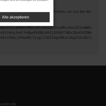
rfolgen und um Anzeigen zu schalten,
ben. Du kannst uns diesen Text schicken, um uns bei der
Alle akzeptieren
cmwiOiAiaHR0cHM6Ly9hcGkueC5ha3MtcHJvZC5hdWRh
TnVtYmVyJndlYnNpdGU9NjA0ZjQ5OGFlNDc2NzE0ZDNk
cmVzcG9uc2VUeXBlIjogIiIKICAgIH0sCiAgICAidGlt
ebaden.de