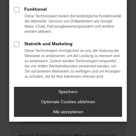
anderen Browser oder in einem privaten
Fenster?
Funktional
Starte dein Gerät neu.
Diese Technologien bieten die bestmögliche Funktionalität
der Webseite. Services von Drittanbietern wie Google
Das kann manchmal helfen, vorübergehende
Maps, Chats, Fahrzeugbewertungssystem und weitere
Probleme zu beheben.
werden aktiviert.
Stelle sicher, dass dein Browser und dein
Statistik und Marketing
Betriebssystem auf dem neuesten Stand
Diese Technologien ermöglichen es uns, die Nutzung der
sind.
Webseite zu analysieren, um die Leistung zu messen und
Veraltete Software birgt nicht nur ein
zu verbessern. Zudem werden Technologien eingesetzt,
Sicherheitsrisiko, sondern kann auch dazu
die von dritten Werbetreibenden verwendet werden, um
führen, dass bestimmte Funktionen nicht mehr
Sie auf anderen Webseiten zu verfolgen und um Anzeigen
zu schalten, die für Ihre Interessen relevant sind.
unterstützt werden.
Wende dich an den Webseitenbetreiber.
Speichern
Wenn du alle oben genannten Schritte versucht
hast, kontaktiere uns bitte. Wir werden
Optionale Cookies ablehnen
versuchen, das Problem zu beheben. Du kannst
Alle akzeptieren
uns diesen Text schicken, um uns bei der
Fehlersuche zu unterstützen:
ewogICJuYW1lIjogIk5ldHdvcmtFcnJvciIs