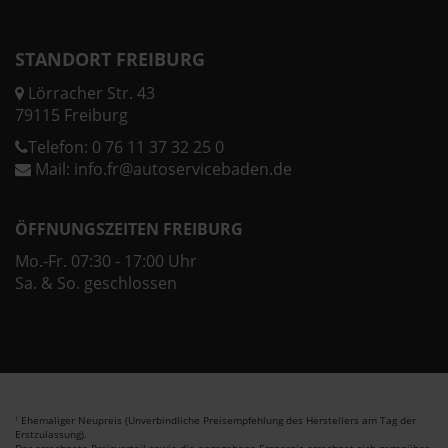
STANDORT FREIBURG
Lörracher Str. 43
79115 Freiburg
Telefon:
0 76 11 37 32 25 0
Mail:
info.fr@autoservicebaden.de
ÖFFNUNGSZEITEN FREIBURG
Mo.-Fr. 07:30 - 17:00 Uhr
Sa. & So. geschlossen
Ehemaliger Neupreis (Unverbindliche Preisempfehlung des Herstellers am Tag der
1
Erstzulassung).