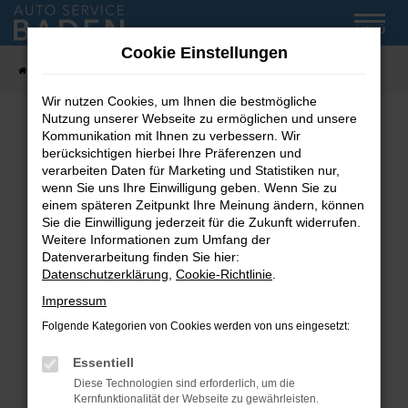
Zum
MENÜ
Hauptinhalt
Cookie Einstellungen
springen
Startseite
Fahrzeug-Showroom
Wir nutzen Cookies, um Ihnen die bestmögliche
Nutzung unserer Webseite zu ermöglichen und unsere
Kommunikation mit Ihnen zu verbessern. Wir
Fehler: Network Error
berücksichtigen hierbei Ihre Präferenzen und
verarbeiten Daten für Marketing und Statistiken nur,
wenn Sie uns Ihre Einwilligung geben. Wenn Sie zu
Beim Laden ist ein Fehler aufgetreten.
einem späteren Zeitpunkt Ihre Meinung ändern, können
Hier sind ein paar Tipps, die dir helfen können:
Sie die Einwilligung jederzeit für die Zukunft widerrufen.
Weitere Informationen zum Umfang der
Überprüfe deine Firewall und deine
Datenverarbeitung finden Sie hier:
Internetverbindung.
Datenschutzerklärung
,
Cookie-Richtlinie
.
Laden andere Webseiten, zum Beispiel deine
Impressum
Suchmaschine?
Folgende Kategorien von Cookies werden von uns eingesetzt:
Prüfe deine Browsererweiterungen.
Manche Erweiterungen, wie Werbeblocker,
Essentiell
können das Laden bestimmter Seiten
Diese Technologien sind erforderlich, um die
verhindern. Funktioniert die Seite in einem
Kernfunktionalität der Webseite zu gewährleisten.