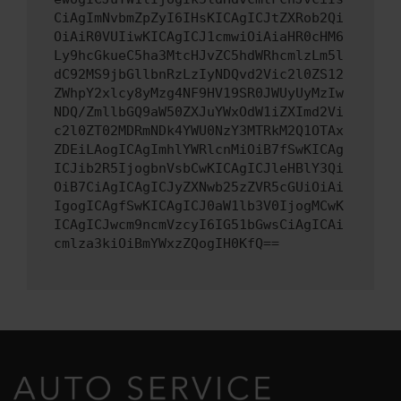
CiAgImNvbmZpZyI6IHsKICAgICJtZXRob2Qi
OiAiR0VUIiwKICAgICJ1cmwiOiAiaHR0cHM6
Ly9hcGkueC5ha3MtcHJvZC5hdWRhcmlzLm5l
dC92MS9jbGllbnRzLzIyNDQvd2Vic2l0ZS12
ZWhpY2xlcy8yMzg4NF9HV19SR0JWUyUyMzIw
NDQ/ZmllbGQ9aW50ZXJuYWxOdW1iZXImd2Vi
c2l0ZT02MDRmNDk4YWU0NzY3MTRkM2Q1OTAx
ZDEiLAogICAgImhlYWRlcnMiOiB7fSwKICAg
ICJib2R5IjogbnVsbCwKICAgICJleHBlY3Qi
OiB7CiAgICAgICJyZXNwb25zZVR5cGUiOiAi
IgogICAgfSwKICAgICJ0aW1lb3V0IjogMCwK
ICAgICJwcm9ncmVzcyI6IG51bGwsCiAgICAi
cmlza3kiOiBmYWxzZQogIH0KfQ==