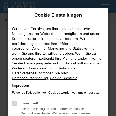
Zum
MENÜ
Hauptinhalt
Cookie Einstellungen
springen
Startseite
Fahrzeug-Showroom
Wir nutzen Cookies, um Ihnen die bestmögliche
Nutzung unserer Webseite zu ermöglichen und unsere
Kommunikation mit Ihnen zu verbessern. Wir
Fehler: Network Error
berücksichtigen hierbei Ihre Präferenzen und
verarbeiten Daten für Marketing und Statistiken nur,
wenn Sie uns Ihre Einwilligung geben. Wenn Sie zu
Beim Laden ist ein Fehler aufgetreten.
einem späteren Zeitpunkt Ihre Meinung ändern, können
Hier sind ein paar Tipps, die dir helfen können:
Sie die Einwilligung jederzeit für die Zukunft widerrufen.
Weitere Informationen zum Umfang der
Überprüfe deine Firewall und deine
Datenverarbeitung finden Sie hier:
Internetverbindung.
Datenschutzerklärung
,
Cookie-Richtlinie
.
Laden andere Webseiten, zum Beispiel deine
Impressum
Suchmaschine?
Folgende Kategorien von Cookies werden von uns eingesetzt:
Prüfe deine Browsererweiterungen.
Manche Erweiterungen, wie Werbeblocker,
Essentiell
können das Laden bestimmter Seiten
Diese Technologien sind erforderlich, um die
verhindern. Funktioniert die Seite in einem
Kernfunktionalität der Webseite zu gewährleisten.