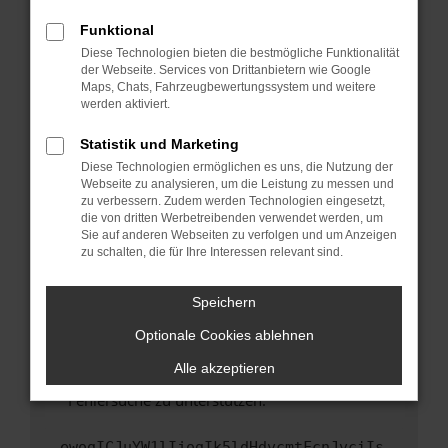
anderen Browser oder in einem privaten
Fenster?
Funktional
Starte dein Gerät neu.
Diese Technologien bieten die bestmögliche Funktionalität
der Webseite. Services von Drittanbietern wie Google
Das kann manchmal helfen, vorübergehende
Maps, Chats, Fahrzeugbewertungssystem und weitere
Probleme zu beheben.
werden aktiviert.
Stelle sicher, dass dein Browser und dein
Statistik und Marketing
Betriebssystem auf dem neuesten Stand
Diese Technologien ermöglichen es uns, die Nutzung der
sind.
Webseite zu analysieren, um die Leistung zu messen und
Veraltete Software birgt nicht nur ein
zu verbessern. Zudem werden Technologien eingesetzt,
Sicherheitsrisiko, sondern kann auch dazu
die von dritten Werbetreibenden verwendet werden, um
führen, dass bestimmte Funktionen nicht mehr
Sie auf anderen Webseiten zu verfolgen und um Anzeigen
zu schalten, die für Ihre Interessen relevant sind.
unterstützt werden.
Wende dich an den Webseitenbetreiber.
Speichern
Wenn du alle oben genannten Schritte versucht
hast, kontaktiere uns bitte. Wir werden
Optionale Cookies ablehnen
versuchen, das Problem zu beheben. Du kannst
Alle akzeptieren
uns diesen Text schicken, um uns bei der
Fehlersuche zu unterstützen:
ewogICJuYW1lIjogIk5ldHdvcmtFcnJvciIs