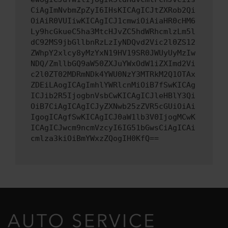
CiAgImNvbmZpZyI6IHsKICAgICJtZXRob2Qi
OiAiR0VUIiwKICAgICJ1cmwiOiAiaHR0cHM6
Ly9hcGkueC5ha3MtcHJvZC5hdWRhcmlzLm5l
dC92MS9jbGllbnRzLzIyNDQvd2Vic2l0ZS12
ZWhpY2xlcy8yMzYxN19HV19SR0JWUyUyMzIw
NDQ/ZmllbGQ9aW50ZXJuYWxOdW1iZXImd2Vi
c2l0ZT02MDRmNDk4YWU0NzY3MTRkM2Q1OTAx
ZDEiLAogICAgImhlYWRlcnMiOiB7fSwKICAg
ICJib2R5IjogbnVsbCwKICAgICJleHBlY3Qi
OiB7CiAgICAgICJyZXNwb25zZVR5cGUiOiAi
IgogICAgfSwKICAgICJ0aW1lb3V0IjogMCwK
ICAgICJwcm9ncmVzcyI6IG51bGwsCiAgICAi
cmlza3kiOiBmYWxzZQogIH0KfQ==