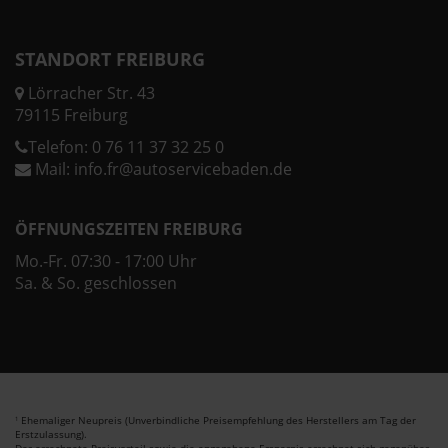
STANDORT FREIBURG
Lörracher Str. 43
79115 Freiburg
Telefon:
0 76 11 37 32 25 0
Mail:
info.fr@autoservicebaden.de
ÖFFNUNGSZEITEN FREIBURG
Mo.-Fr. 07:30 - 17:00 Uhr
Sa. & So. geschlossen
Ehemaliger Neupreis (Unverbindliche Preisempfehlung des Herstellers am Tag der
1
Erstzulassung).