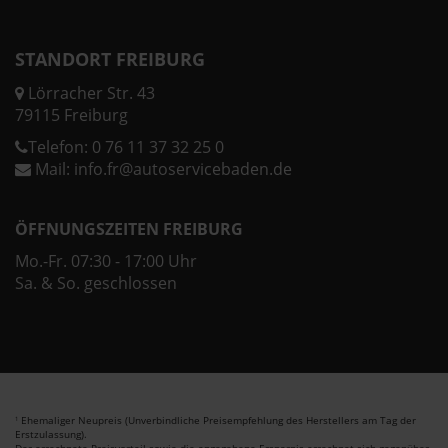
STANDORT FREIBURG
Lörracher Str. 43
79115 Freiburg
Telefon:
0 76 11 37 32 25 0
Mail:
info.fr@autoservicebaden.de
ÖFFNUNGSZEITEN FREIBURG
Mo.-Fr. 07:30 - 17:00 Uhr
Sa. & So. geschlossen
Ehemaliger Neupreis (Unverbindliche Preisempfehlung des Herstellers am Tag der
1
Erstzulassung).