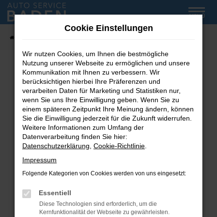
Zum
MENÜ
Hauptinhalt
Cookie Einstellungen
springen
Startseite
Fahrzeug-Showroom
Wir nutzen Cookies, um Ihnen die bestmögliche
Nutzung unserer Webseite zu ermöglichen und unsere
Kommunikation mit Ihnen zu verbessern. Wir
Fehler: Network Error
berücksichtigen hierbei Ihre Präferenzen und
verarbeiten Daten für Marketing und Statistiken nur,
wenn Sie uns Ihre Einwilligung geben. Wenn Sie zu
Beim Laden ist ein Fehler aufgetreten.
einem späteren Zeitpunkt Ihre Meinung ändern, können
Hier sind ein paar Tipps, die dir helfen können:
Sie die Einwilligung jederzeit für die Zukunft widerrufen.
Weitere Informationen zum Umfang der
Überprüfe deine Firewall und deine
Datenverarbeitung finden Sie hier:
Internetverbindung.
Datenschutzerklärung
,
Cookie-Richtlinie
.
Laden andere Webseiten, zum Beispiel deine
Impressum
Suchmaschine?
Folgende Kategorien von Cookies werden von uns eingesetzt:
Prüfe deine Browsererweiterungen.
Manche Erweiterungen, wie Werbeblocker,
Essentiell
können das Laden bestimmter Seiten
Diese Technologien sind erforderlich, um die
verhindern. Funktioniert die Seite in einem
Kernfunktionalität der Webseite zu gewährleisten.