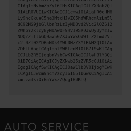
CiAgImNvbmZpZyI6IHsKICAgICJtZXRob2Qi
OiAiR0VUIiwKICAgICJ1cmwiOiAiaHR0cHM6
Ly9hcGkueC5ha3MtcHJvZC5hdWRhcmlzLm5l
dC92MS9jbGllbnRzLzIyNDQvd2Vic2l0ZS12
ZWhpY2xlcy8yNDAwOF9HV19SR0JWUyUyMzIw
NDQ/ZmllbGQ9aW50ZXJuYWxOdW1iZXImd2Vi
c2l0ZT02MDRmNDk4YWU0NzY3MTRkM2Q1OTAx
ZDEiLAogICAgImhlYWRlcnMiOiB7fSwKICAg
ICJib2R5IjogbnVsbCwKICAgICJleHBlY3Qi
OiB7CiAgICAgICJyZXNwb25zZVR5cGUiOiAi
IgogICAgfSwKICAgICJ0aW1lb3V0IjogMCwK
ICAgICJwcm9ncmVzcyI6IG51bGwsCiAgICAi
cmlza3kiOiBmYWxzZQogIH0KfQ==