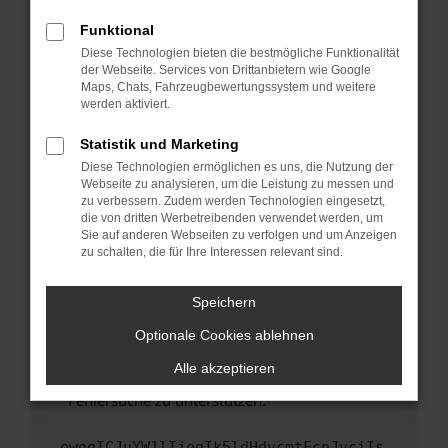
anderen Browser oder in einem privaten
Fenster?
Funktional
Starte dein Gerät neu.
Diese Technologien bieten die bestmögliche Funktionalität
der Webseite. Services von Drittanbietern wie Google
Das kann manchmal helfen, vorübergehende
Maps, Chats, Fahrzeugbewertungssystem und weitere
Probleme zu beheben.
werden aktiviert.
Stelle sicher, dass dein Browser und dein
Statistik und Marketing
Betriebssystem auf dem neuesten Stand
Diese Technologien ermöglichen es uns, die Nutzung der
sind.
Webseite zu analysieren, um die Leistung zu messen und
Veraltete Software birgt nicht nur ein
zu verbessern. Zudem werden Technologien eingesetzt,
Sicherheitsrisiko, sondern kann auch dazu
die von dritten Werbetreibenden verwendet werden, um
führen, dass bestimmte Funktionen nicht mehr
Sie auf anderen Webseiten zu verfolgen und um Anzeigen
zu schalten, die für Ihre Interessen relevant sind.
unterstützt werden.
Wende dich an den Webseitenbetreiber.
Speichern
Wenn du alle oben genannten Schritte versucht
hast, kontaktiere uns bitte. Wir werden
Optionale Cookies ablehnen
versuchen, das Problem zu beheben. Du kannst
Alle akzeptieren
uns diesen Text schicken, um uns bei der
Fehlersuche zu unterstützen:
ewogICJuYW1lIjogIk5ldHdvcmtFcnJvciIs