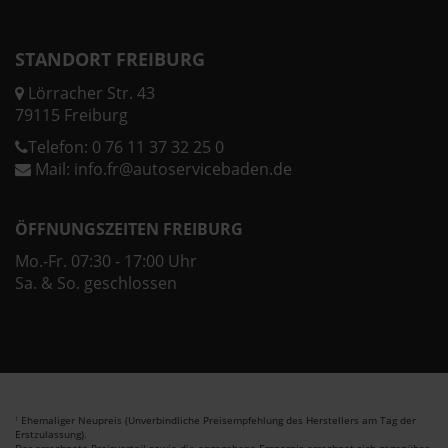
STANDORT FREIBURG
Lörracher Str. 43
79115 Freiburg
Telefon:
0 76 11 37 32 25 0
Mail:
info.fr@autoservicebaden.de
ÖFFNUNGSZEITEN FREIBURG
Mo.-Fr. 07:30 - 17:00 Uhr
Sa. & So. geschlossen
Ehemaliger Neupreis (Unverbindliche Preisempfehlung des Herstellers am Tag der
1
Erstzulassung).