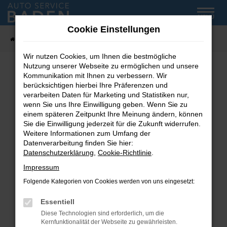
Zum
MENÜ
Hauptinhalt
Cookie Einstellungen
springen
Startseite
Fahrzeug-Showroom
Wir nutzen Cookies, um Ihnen die bestmögliche
Nutzung unserer Webseite zu ermöglichen und unsere
Kommunikation mit Ihnen zu verbessern. Wir
Fehler: Network Error
berücksichtigen hierbei Ihre Präferenzen und
verarbeiten Daten für Marketing und Statistiken nur,
wenn Sie uns Ihre Einwilligung geben. Wenn Sie zu
Beim Laden ist ein Fehler aufgetreten.
einem späteren Zeitpunkt Ihre Meinung ändern, können
Hier sind ein paar Tipps, die dir helfen können:
Sie die Einwilligung jederzeit für die Zukunft widerrufen.
Weitere Informationen zum Umfang der
Überprüfe deine Firewall und deine
Datenverarbeitung finden Sie hier:
Internetverbindung.
Datenschutzerklärung
,
Cookie-Richtlinie
.
Laden andere Webseiten, zum Beispiel deine
Impressum
Suchmaschine?
Folgende Kategorien von Cookies werden von uns eingesetzt:
Prüfe deine Browsererweiterungen.
Manche Erweiterungen, wie Werbeblocker,
Essentiell
können das Laden bestimmter Seiten
Diese Technologien sind erforderlich, um die
verhindern. Funktioniert die Seite in einem
Kernfunktionalität der Webseite zu gewährleisten.