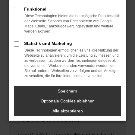
anderen Browser oder in einem privaten
Fenster?
Funktional
Starte dein Gerät neu.
Diese Technologien bieten die bestmögliche Funktionalität
der Webseite. Services von Drittanbietern wie Google
Das kann manchmal helfen, vorübergehende
Maps, Chats, Fahrzeugbewertungssystem und weitere
Probleme zu beheben.
werden aktiviert.
Stelle sicher, dass dein Browser und dein
Statistik und Marketing
Betriebssystem auf dem neuesten Stand
Diese Technologien ermöglichen es uns, die Nutzung der
sind.
Webseite zu analysieren, um die Leistung zu messen und
Veraltete Software birgt nicht nur ein
zu verbessern. Zudem werden Technologien eingesetzt,
Sicherheitsrisiko, sondern kann auch dazu
die von dritten Werbetreibenden verwendet werden, um
führen, dass bestimmte Funktionen nicht mehr
Sie auf anderen Webseiten zu verfolgen und um Anzeigen
zu schalten, die für Ihre Interessen relevant sind.
unterstützt werden.
Wende dich an den Webseitenbetreiber.
Speichern
Wenn du alle oben genannten Schritte versucht
hast, kontaktiere uns bitte. Wir werden
Optionale Cookies ablehnen
versuchen, das Problem zu beheben. Du kannst
Alle akzeptieren
uns diesen Text schicken, um uns bei der
Fehlersuche zu unterstützen:
ewogICJuYW1lIjogIk5ldHdvcmtFcnJvciIs