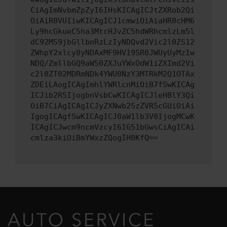
CiAgImNvbmZpZyI6IHsKICAgICJtZXRob2Qi
OiAiR0VUIiwKICAgICJ1cmwiOiAiaHR0cHM6
Ly9hcGkueC5ha3MtcHJvZC5hdWRhcmlzLm5l
dC92MS9jbGllbnRzLzIyNDQvd2Vic2l0ZS12
ZWhpY2xlcy8yNDAxMF9HV19SR0JWUyUyMzIw
NDQ/ZmllbGQ9aW50ZXJuYWxOdW1iZXImd2Vi
c2l0ZT02MDRmNDk4YWU0NzY3MTRkM2Q1OTAx
ZDEiLAogICAgImhlYWRlcnMiOiB7fSwKICAg
ICJib2R5IjogbnVsbCwKICAgICJleHBlY3Qi
OiB7CiAgICAgICJyZXNwb25zZVR5cGUiOiAi
IgogICAgfSwKICAgICJ0aW1lb3V0IjogMCwK
ICAgICJwcm9ncmVzcyI6IG51bGwsCiAgICAi
cmlza3kiOiBmYWxzZQogIH0KfQ==