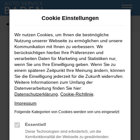
Zum
MENÜ
Hauptinhalt
Cookie Einstellungen
springen
Startseite
Fahrzeug-Showroom
Wir nutzen Cookies, um Ihnen die bestmögliche
Nutzung unserer Webseite zu ermöglichen und unsere
Kommunikation mit Ihnen zu verbessern. Wir
Fehler: Network Error
berücksichtigen hierbei Ihre Präferenzen und
verarbeiten Daten für Marketing und Statistiken nur,
wenn Sie uns Ihre Einwilligung geben. Wenn Sie zu
Beim Laden ist ein Fehler aufgetreten.
einem späteren Zeitpunkt Ihre Meinung ändern, können
Hier sind ein paar Tipps, die dir helfen können:
Sie die Einwilligung jederzeit für die Zukunft widerrufen.
Weitere Informationen zum Umfang der
Überprüfe deine Firewall und deine
Datenverarbeitung finden Sie hier:
Internetverbindung.
Datenschutzerklärung
,
Cookie-Richtlinie
.
Laden andere Webseiten, zum Beispiel deine
Impressum
Suchmaschine?
Folgende Kategorien von Cookies werden von uns eingesetzt:
Prüfe deine Browsererweiterungen.
Manche Erweiterungen, wie Werbeblocker,
Essentiell
können das Laden bestimmter Seiten
Diese Technologien sind erforderlich, um die
verhindern. Funktioniert die Seite in einem
Kernfunktionalität der Webseite zu gewährleisten.