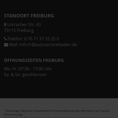
STANDORT FREIBURG
Lörracher Str. 43
79115 Freiburg
Telefon:
0 76 11 37 32 25 0
Mail:
info.fr@autoservicebaden.de
ÖFFNUNGSZEITEN FREIBURG
Mo.-Fr. 07:30 - 17:00 Uhr
Sa. & So. geschlossen
Ehemaliger Neupreis (Unverbindliche Preisempfehlung des Herstellers am Tag der
1
Erstzulassung).