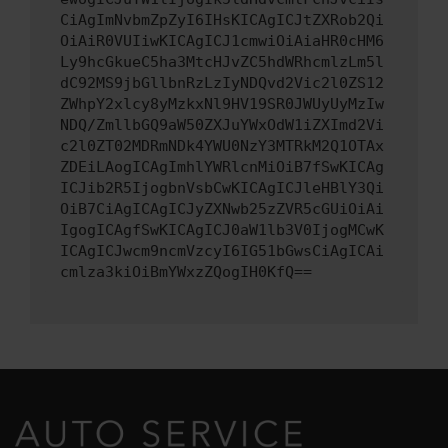
CiAgImNvbmZpZyI6IHsKICAgICJtZXRob2Qi
OiAiR0VUIiwKICAgICJ1cmwiOiAiaHR0cHM6
Ly9hcGkueC5ha3MtcHJvZC5hdWRhcmlzLm5l
dC92MS9jbGllbnRzLzIyNDQvd2Vic2l0ZS12
ZWhpY2xlcy8yMzkxNl9HV19SR0JWUyUyMzIw
NDQ/ZmllbGQ9aW50ZXJuYWxOdW1iZXImd2Vi
c2l0ZT02MDRmNDk4YWU0NzY3MTRkM2Q1OTAx
ZDEiLAogICAgImhlYWRlcnMiOiB7fSwKICAg
ICJib2R5IjogbnVsbCwKICAgICJleHBlY3Qi
OiB7CiAgICAgICJyZXNwb25zZVR5cGUiOiAi
IgogICAgfSwKICAgICJ0aW1lb3V0IjogMCwK
ICAgICJwcm9ncmVzcyI6IG51bGwsCiAgICAi
cmlza3kiOiBmYWxzZQogIH0KfQ==