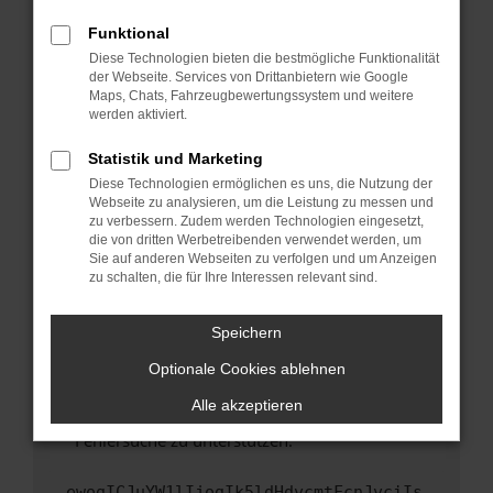
anderen Browser oder in einem privaten
Fenster?
Funktional
Starte dein Gerät neu.
Diese Technologien bieten die bestmögliche Funktionalität
der Webseite. Services von Drittanbietern wie Google
Das kann manchmal helfen, vorübergehende
Maps, Chats, Fahrzeugbewertungssystem und weitere
Probleme zu beheben.
werden aktiviert.
Stelle sicher, dass dein Browser und dein
Statistik und Marketing
Betriebssystem auf dem neuesten Stand
Diese Technologien ermöglichen es uns, die Nutzung der
sind.
Webseite zu analysieren, um die Leistung zu messen und
Veraltete Software birgt nicht nur ein
zu verbessern. Zudem werden Technologien eingesetzt,
Sicherheitsrisiko, sondern kann auch dazu
die von dritten Werbetreibenden verwendet werden, um
führen, dass bestimmte Funktionen nicht mehr
Sie auf anderen Webseiten zu verfolgen und um Anzeigen
zu schalten, die für Ihre Interessen relevant sind.
unterstützt werden.
Wende dich an den Webseitenbetreiber.
Speichern
Wenn du alle oben genannten Schritte versucht
hast, kontaktiere uns bitte. Wir werden
Optionale Cookies ablehnen
versuchen, das Problem zu beheben. Du kannst
Alle akzeptieren
uns diesen Text schicken, um uns bei der
Fehlersuche zu unterstützen:
ewogICJuYW1lIjogIk5ldHdvcmtFcnJvciIs