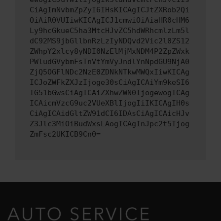
CiAgImNvbmZpZyI6IHsKICAgICJtZXRob2Qi
OiAiR0VUIiwKICAgICJ1cmwiOiAiaHR0cHM6
Ly9hcGkueC5ha3MtcHJvZC5hdWRhcmlzLm5l
dC92MS9jbGllbnRzLzIyNDQvd2Vic2l0ZS12
ZWhpY2xlcy8yNDI0NzElMjMxNDM4P2ZpZWxk
PWludGVybmFsTnVtYmVyJndlYnNpdGU9NjA0
ZjQ5OGFlNDc2NzE0ZDNkNTkwMWQxIiwKICAg
ICJoZWFkZXJzIjoge30sCiAgICAiYm9keSI6
IG51bGwsCiAgICAiZXhwZWN0IjogewogICAg
ICAicmVzcG9uc2VUeXBlIjogIiIKICAgIH0s
CiAgICAidGltZW91dCI6IDAsCiAgICAicHJv
Z3Jlc3MiOiBudWxsLAogICAgInJpc2t5Ijog
ZmFsc2UKICB9Cn0=