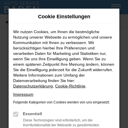
Zum
MENÜ
Hauptinhalt
Cookie Einstellungen
springen
Startseite
Fahrzeug-Showroom
Wir nutzen Cookies, um Ihnen die bestmögliche
Nutzung unserer Webseite zu ermöglichen und unsere
Kommunikation mit Ihnen zu verbessern. Wir
Fehler: Network Error
berücksichtigen hierbei Ihre Präferenzen und
verarbeiten Daten für Marketing und Statistiken nur,
wenn Sie uns Ihre Einwilligung geben. Wenn Sie zu
Beim Laden ist ein Fehler aufgetreten.
einem späteren Zeitpunkt Ihre Meinung ändern, können
Hier sind ein paar Tipps, die dir helfen können:
Sie die Einwilligung jederzeit für die Zukunft widerrufen.
Weitere Informationen zum Umfang der
Überprüfe deine Firewall und deine
Datenverarbeitung finden Sie hier:
Internetverbindung.
Datenschutzerklärung
,
Cookie-Richtlinie
.
Laden andere Webseiten, zum Beispiel deine
Impressum
Suchmaschine?
Folgende Kategorien von Cookies werden von uns eingesetzt:
Prüfe deine Browsererweiterungen.
Manche Erweiterungen, wie Werbeblocker,
Essentiell
können das Laden bestimmter Seiten
Diese Technologien sind erforderlich, um die
verhindern. Funktioniert die Seite in einem
Kernfunktionalität der Webseite zu gewährleisten.