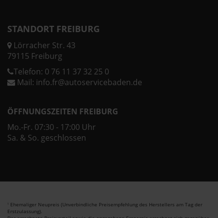
STANDORT FREIBURG
Lörracher Str. 43
79115 Freiburg
Telefon:
0 76 11 37 32 25 0
Mail:
info.fr@autoservicebaden.de
ÖFFNUNGSZEITEN FREIBURG
Mo.-Fr. 07:30 - 17:00 Uhr
Sa. & So. geschlossen
Ehemaliger Neupreis (Unverbindliche Preisempfehlung des Herstellers am Tag der
1
Erstzulassung).