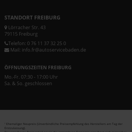
STANDORT FREIBURG
Lörracher Str. 43
79115 Freiburg
Telefon:
0 76 11 37 32 25 0
Mail:
info.fr@autoservicebaden.de
ÖFFNUNGSZEITEN FREIBURG
Mo.-Fr. 07:30 - 17:00 Uhr
Sa. & So. geschlossen
Ehemaliger Neupreis (Unverbindliche Preisempfehlung des Herstellers am Tag der
1
Erstzulassung).