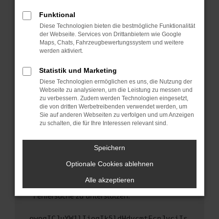
anderen Browser oder in einem privaten
Fenster?
Funktional
Starte dein Gerät neu.
Diese Technologien bieten die bestmögliche Funktionalität
der Webseite. Services von Drittanbietern wie Google
Das kann manchmal helfen, vorübergehende
Maps, Chats, Fahrzeugbewertungssystem und weitere
Probleme zu beheben.
werden aktiviert.
Stelle sicher, dass dein Browser und dein
Statistik und Marketing
Betriebssystem auf dem neuesten Stand
Diese Technologien ermöglichen es uns, die Nutzung der
sind.
Webseite zu analysieren, um die Leistung zu messen und
Veraltete Software birgt nicht nur ein
zu verbessern. Zudem werden Technologien eingesetzt,
Sicherheitsrisiko, sondern kann auch dazu
die von dritten Werbetreibenden verwendet werden, um
führen, dass bestimmte Funktionen nicht mehr
Sie auf anderen Webseiten zu verfolgen und um Anzeigen
zu schalten, die für Ihre Interessen relevant sind.
unterstützt werden.
Wende dich an den Webseitenbetreiber.
Speichern
Wenn du alle oben genannten Schritte versucht
hast, kontaktiere uns bitte. Wir werden
Optionale Cookies ablehnen
versuchen, das Problem zu beheben. Du kannst
Alle akzeptieren
uns diesen Text schicken, um uns bei der
Fehlersuche zu unterstützen:
ewogICJuYW1lIjogIk5ldHdvcmtFcnJvciIs