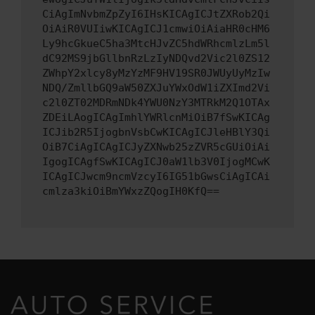
CiAgImNvbmZpZyI6IHsKICAgICJtZXRob2Qi
OiAiR0VUIiwKICAgICJ1cmwiOiAiaHR0cHM6
Ly9hcGkueC5ha3MtcHJvZC5hdWRhcmlzLm5l
dC92MS9jbGllbnRzLzIyNDQvd2Vic2l0ZS12
ZWhpY2xlcy8yMzYzMF9HV19SR0JWUyUyMzIw
NDQ/ZmllbGQ9aW50ZXJuYWxOdW1iZXImd2Vi
c2l0ZT02MDRmNDk4YWU0NzY3MTRkM2Q1OTAx
ZDEiLAogICAgImhlYWRlcnMiOiB7fSwKICAg
ICJib2R5IjogbnVsbCwKICAgICJleHBlY3Qi
OiB7CiAgICAgICJyZXNwb25zZVR5cGUiOiAi
IgogICAgfSwKICAgICJ0aW1lb3V0IjogMCwK
ICAgICJwcm9ncmVzcyI6IG51bGwsCiAgICAi
cmlza3kiOiBmYWxzZQogIH0KfQ==