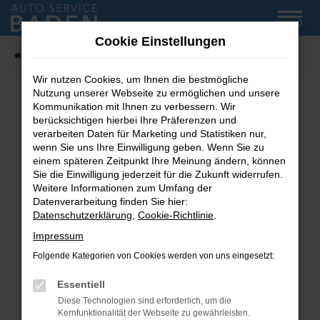
Zum
MENÜ
Hauptinhalt
Cookie Einstellungen
springen
Startseite
Fahrzeug-Showroom
Wir nutzen Cookies, um Ihnen die bestmögliche
Nutzung unserer Webseite zu ermöglichen und unsere
Kommunikation mit Ihnen zu verbessern. Wir
Fehler: Network Error
berücksichtigen hierbei Ihre Präferenzen und
verarbeiten Daten für Marketing und Statistiken nur,
wenn Sie uns Ihre Einwilligung geben. Wenn Sie zu
Beim Laden ist ein Fehler aufgetreten.
einem späteren Zeitpunkt Ihre Meinung ändern, können
Hier sind ein paar Tipps, die dir helfen können:
Sie die Einwilligung jederzeit für die Zukunft widerrufen.
Weitere Informationen zum Umfang der
Überprüfe deine Firewall und deine
Datenverarbeitung finden Sie hier:
Internetverbindung.
Datenschutzerklärung
,
Cookie-Richtlinie
.
Laden andere Webseiten, zum Beispiel deine
Impressum
Suchmaschine?
Folgende Kategorien von Cookies werden von uns eingesetzt:
Prüfe deine Browsererweiterungen.
Manche Erweiterungen, wie Werbeblocker,
Essentiell
können das Laden bestimmter Seiten
Diese Technologien sind erforderlich, um die
verhindern. Funktioniert die Seite in einem
Kernfunktionalität der Webseite zu gewährleisten.