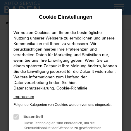
Zum
MENÜ
Hauptinhalt
Cookie Einstellungen
springen
Startseite
Fahrzeug-Showroom
Wir nutzen Cookies, um Ihnen die bestmögliche
Nutzung unserer Webseite zu ermöglichen und unsere
Kommunikation mit Ihnen zu verbessern. Wir
Fehler: Network Error
berücksichtigen hierbei Ihre Präferenzen und
verarbeiten Daten für Marketing und Statistiken nur,
wenn Sie uns Ihre Einwilligung geben. Wenn Sie zu
Beim Laden ist ein Fehler aufgetreten.
einem späteren Zeitpunkt Ihre Meinung ändern, können
Hier sind ein paar Tipps, die dir helfen können:
Sie die Einwilligung jederzeit für die Zukunft widerrufen.
Weitere Informationen zum Umfang der
Überprüfe deine Firewall und deine
Datenverarbeitung finden Sie hier:
Internetverbindung.
Datenschutzerklärung
,
Cookie-Richtlinie
.
Laden andere Webseiten, zum Beispiel deine
Impressum
Suchmaschine?
Folgende Kategorien von Cookies werden von uns eingesetzt:
Prüfe deine Browsererweiterungen.
Manche Erweiterungen, wie Werbeblocker,
Essentiell
können das Laden bestimmter Seiten
Diese Technologien sind erforderlich, um die
verhindern. Funktioniert die Seite in einem
Kernfunktionalität der Webseite zu gewährleisten.