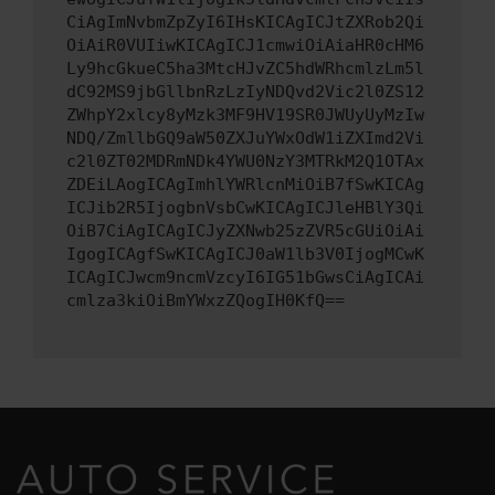
CiAgImNvbmZpZyI6IHsKICAgICJtZXRob2Qi
OiAiR0VUIiwKICAgICJ1cmwiOiAiaHR0cHM6
Ly9hcGkueC5ha3MtcHJvZC5hdWRhcmlzLm5l
dC92MS9jbGllbnRzLzIyNDQvd2Vic2l0ZS12
ZWhpY2xlcy8yMzk3MF9HV19SR0JWUyUyMzIw
NDQ/ZmllbGQ9aW50ZXJuYWxOdW1iZXImd2Vi
c2l0ZT02MDRmNDk4YWU0NzY3MTRkM2Q1OTAx
ZDEiLAogICAgImhlYWRlcnMiOiB7fSwKICAg
ICJib2R5IjogbnVsbCwKICAgICJleHBlY3Qi
OiB7CiAgICAgICJyZXNwb25zZVR5cGUiOiAi
IgogICAgfSwKICAgICJ0aW1lb3V0IjogMCwK
ICAgICJwcm9ncmVzcyI6IG51bGwsCiAgICAi
cmlza3kiOiBmYWxzZQogIH0KfQ==