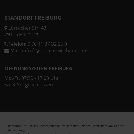
STANDORT FREIBURG
Lörracher Str. 43
79115 Freiburg
Telefon:
0 76 11 37 32 25 0
Mail:
info.fr@autoservicebaden.de
ÖFFNUNGSZEITEN FREIBURG
Mo.-Fr. 07:30 - 17:00 Uhr
Sa. & So. geschlossen
Ehemaliger Neupreis (Unverbindliche Preisempfehlung des Herstellers am Tag der
1
Erstzulassung).