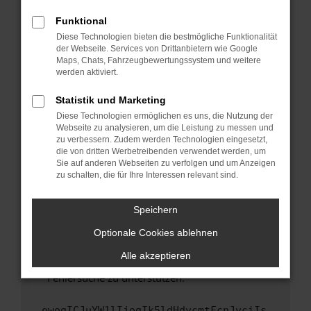
anderen Browser oder in einem privaten
Fenster?
Funktional
Starte dein Gerät neu.
Diese Technologien bieten die bestmögliche Funktionalität
der Webseite. Services von Drittanbietern wie Google
Das kann manchmal helfen, vorübergehende
Maps, Chats, Fahrzeugbewertungssystem und weitere
Probleme zu beheben.
werden aktiviert.
Stelle sicher, dass dein Browser und dein
Statistik und Marketing
Betriebssystem auf dem neuesten Stand
Diese Technologien ermöglichen es uns, die Nutzung der
sind.
Webseite zu analysieren, um die Leistung zu messen und
Veraltete Software birgt nicht nur ein
zu verbessern. Zudem werden Technologien eingesetzt,
Sicherheitsrisiko, sondern kann auch dazu
die von dritten Werbetreibenden verwendet werden, um
führen, dass bestimmte Funktionen nicht mehr
Sie auf anderen Webseiten zu verfolgen und um Anzeigen
zu schalten, die für Ihre Interessen relevant sind.
unterstützt werden.
Wende dich an den Webseitenbetreiber.
Speichern
Wenn du alle oben genannten Schritte versucht
hast, kontaktiere uns bitte. Wir werden
Optionale Cookies ablehnen
versuchen, das Problem zu beheben. Du kannst
Alle akzeptieren
uns diesen Text schicken, um uns bei der
Fehlersuche zu unterstützen:
ewogICJuYW1lIjogIk5ldHdvcmtFcnJvciIs