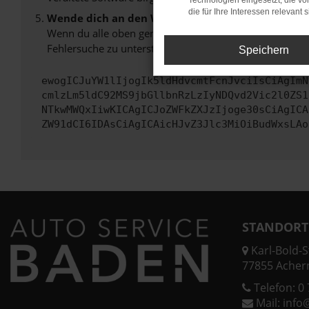
Technologien eingesetzt, die v
die für Ihre Interessen relevant s
Wende dich an den Webseitenbetreiber.
Wenn du alle oben genannten Schritte versucht hast, k
Fehlersuche zu unterstützen:
Speichern
ewogICJuYW1lIjogIk5ldHdvcmtFcnJvciIsCiAgImN
cmlzLm5ldC92MS9jbGllbnRzLzIyNDQvd2Vic2l0ZS1
NTkwMWQxIiwKICAgICJoZWFkZXJzIjoge30sCiAgICA
ZW91dCI6IDAsCiAgICAicHJvZ3Jlc3MiOiBudWxsLAo
STANDORT
Karl-Bold-St
77855 Acher
Telefon:
0 
Mail:
info