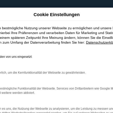
Cookie Einstellungen
ie bestmögliche Nutzung unserer Webseite zu ermöglichen und unsere
hierbei Ihre Präferenzen und verarbeiten Daten für Marketing und Stati
einem späteren Zeitpunkt Ihre Meinung ändern, können Sie die Einwillig
en zum Umfang der Datenverarbeitung finden Sie hier:
Datenschutzerkl
en von uns eingesetzt:
indung.
hine?
rlich, um die Kernfunktionalität der Webseite zu gewährleisten.
aden bestimmter Seiten verhindern. Funktioniert die Seite in e
estmögliche Funktionalität der Webseite. Services von Drittanbietern wie Google 
eitere werden aktiviert.
 zu beheben.
bssystem auf dem neuesten Stand sind.
 es uns, die Nutzung der Webseite zu analysieren, um die Leistung zu messen u
ko, sondern kann auch dazu führen, dass bestimmte Funktionen nic