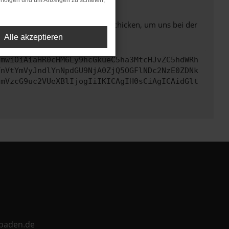
rfolgen und um Anzeigen zu schalten,
ben. Du kannst uns diesen Text schicken, um uns bei der
Alle akzeptieren
cmwiOiAiaHR0cHM6Ly9hcGkueC5ha3MtcHJvZC5hdWRh
TnVtYmVyJndlYnNpdGU9NjA0ZjQ5OGFlNDc2NzE0ZDNk
cmVzcG9uc2VUeXBlIjogIiIKICAgIH0sCiAgICAidGlt
ebaden.de