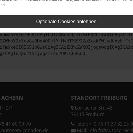
on dritten Werbetreibenden verwendet werden, um Sie auf anderen Webseiten zu ve
ind.
ontaktiere uns bitte. Wir werden versuchen, das Problem zu behe
Optionale Cookies ablehnen
vbmZpZyI6IHsKICAgICJtZXRob2QiOiAiR0VUIiwKICAgICJ1
2ZWhpY2xlcy8wODg4ODklMjMyNTM2P2ZpZWxkPWludGVybmFs
iYm9keSI6IG51bGwsCiAgICAiZXhwZWN0IjogewogICAgICAi
gICAgInJpc2t5IjogZmFsc2UKICB9Cn0=
 ACHERN
STANDORT FREIBURG
r. 2/1
Lörracher Str. 43
n
79115 Freiburg
78 41 60 00-70
Telefon:
0 76 11 37 32 25 0
@autoservicebaden.de
Mail:
info.fr@autoservic