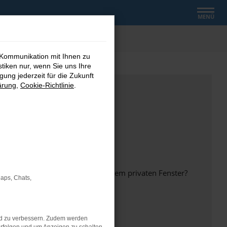
MENÜ
 Kommunikation mit Ihnen zu
stiken nur, wenn Sie uns Ihre
ung jederzeit für die Zukunft
ärung
,
Cookie-Richtlinie
.
inem anderen Browser oder in einem privaten Fenster?
Maps, Chats,
nd zu verbessern. Zudem werden
ht mehr unterstützt werden.