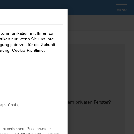
MENÜ
 Kommunikation mit Ihnen zu
stiken nur, wenn Sie uns Ihre
ung jederzeit für die Zukunft
ärung
,
Cookie-Richtlinie
.
inem anderen Browser oder in einem privaten Fenster?
Maps, Chats,
nd zu verbessern. Zudem werden
ht mehr unterstützt werden.