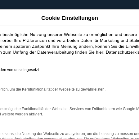
Cookie Einstellungen
ie bestmögliche Nutzung unserer Webseite zu ermöglichen und unsere
hierbei Ihre Präferenzen und verarbeiten Daten für Marketing und Stati
einem späteren Zeitpunkt Ihre Meinung ändern, können Sie die Einwillig
en zum Umfang der Datenverarbeitung finden Sie hier:
Datenschutzerkl
en von uns eingesetzt:
indung.
hine?
rlich, um die Kernfunktionalität der Webseite zu gewährleisten.
aden bestimmter Seiten verhindern. Funktioniert die Seite in e
estmögliche Funktionalität der Webseite. Services von Drittanbietern wie Google 
eitere werden aktiviert.
 zu beheben.
bssystem auf dem neuesten Stand sind.
 es uns, die Nutzung der Webseite zu analysieren, um die Leistung zu messen u
ko, sondern kann auch dazu führen, dass bestimmte Funktionen nic