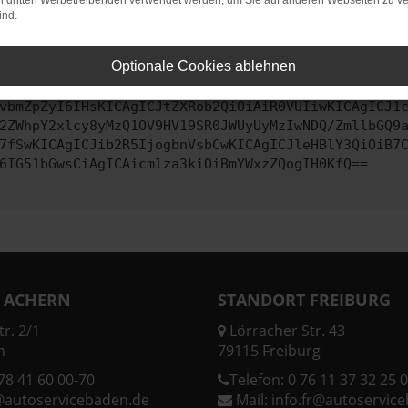
on dritten Werbetreibenden verwendet werden, um Sie auf anderen Webseiten zu ve
ind.
ontaktiere uns bitte. Wir werden versuchen, das Problem zu behe
Optionale Cookies ablehnen
vbmZpZyI6IHsKICAgICJtZXRob2QiOiAiR0VUIiwKICAgICJ1
2ZWhpY2xlcy8yMzQ1OV9HV19SR0JWUyUyMzIwNDQ/ZmllbGQ9
7fSwKICAgICJib2R5IjogbnVsbCwKICAgICJleHBlY3QiOiB7
6IG51bGwsCiAgICAicmlza3kiOiBmYWxzZQogIH0KfQ==
 ACHERN
STANDORT FREIBURG
r. 2/1
Lörracher Str. 43
n
79115 Freiburg
78 41 60 00-70
Telefon:
0 76 11 37 32 25 0
@autoservicebaden.de
Mail:
info.fr@autoservic