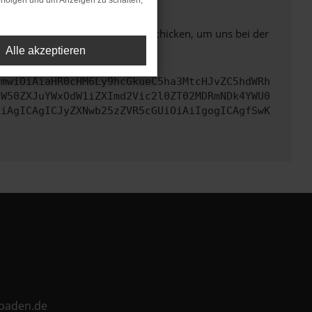
rfolgen und um Anzeigen zu schalten,
ben. Du kannst uns diesen Text schicken, um uns bei der
Alle akzeptieren
cmwiOiAiaHR0cHM6Ly9hcGkueC5ha3MtcHJvZC5hdWRh
aW50ZXJuYWxOdW1iZXImd2Vic2l0ZT02MDRmNDk4YWU0
CiAgICAgICJyZXNwb25zZVR5cGUiOiAiIgogICAgfSwK
ebaden.de