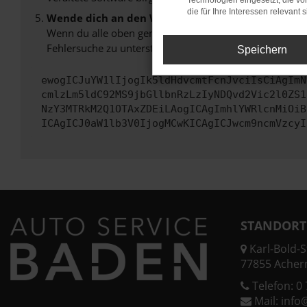
Technologien eingesetzt, die v
die für Ihre Interessen relevant s
Wende dich an den Webseitenbetreiber.
Wenn du alle oben genannten Schritte versucht hast, k
Fehlersuche zu unterstützen:
Speichern
ewogICJuYW1lIjogIk5ldHdvcmtFcnJvciIsCiAgImN
cmlzLm5ldC92MS9jbGllbnRzLzIyNDQvd2Vic2l0ZS1
NzY3MTRkM2Q1OTAxZDEiLAogICAgImhlYWRlcnMiOiB
ICAgICJ0aW1lb3V0IjogMCwKICAgICJwcm9ncmVzcyI
STANDORT
Karl-Bold-St
77855 Acher
Telefon:
0 
Mail:
info