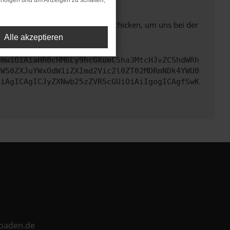
rfolgen und um Anzeigen zu schalten,
ben. Du kannst uns diesen Text schicken, um uns bei der
Alle akzeptieren
cmwiOiAiaHR0cHM6Ly9hcGkueC5ha3MtcHJvZC5hdWRh
aW50ZXJuYWxOdW1iZXImd2Vic2l0ZT02MDRmNDk4YWU0
CiAgICAgICJyZXNwb25zZVR5cGUiOiAiIgogICAgfSwK
ebaden.de