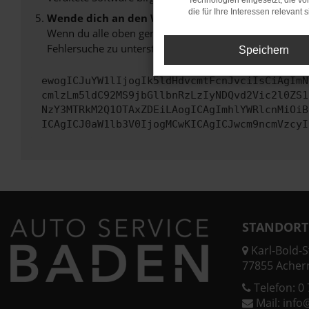
Technologien eingesetzt, die v
die für Ihre Interessen relevant s
Wende dich an den Webseitenbetreiber.
Wenn du alle oben genannten Schritte versucht hast, k
Fehlersuche zu unterstützen:
Speichern
ewogICJuYW1lIjogIk5ldHdvcmtFcnJvciIsCiAgImN
cmlzLm5ldC92MS9jbGllbnRzLzIyNDQvd2Vic2l0ZS1
NzY3MTRkM2Q1OTAxZDEiLAogICAgImhlYWRlcnMiOiB
ICAgICJ0aW1lb3V0IjogMCwKICAgICJwcm9ncmVzcyI
STANDORT
Karl-Bold-St
77855 Acher
Telefon:
0 
Mail:
info