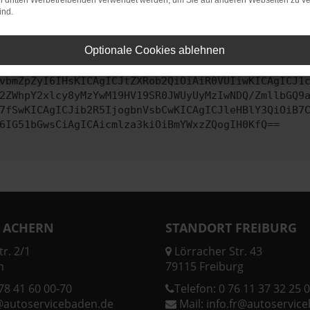
on dritten Werbetreibenden verwendet werden, um Sie auf anderen Webseiten zu ve
ind.
ontaktiere uns bitte. Wir werden versuchen, das Problem zu behe
Optionale Cookies ablehnen
vbmZpZyI6IHsKICAgICJtZXRob2QiOiAiR0VUIiwKICAgICJ1
2ZWhpY2xlcy8yMzYwM19HV19SR0JWUyUyMzIwNDQ/ZmllbGQ9
7fSwKICAgICJib2R5IjogbnVsbCwKICAgICJleHBlY3QiOiB7
6IG51bGwsCiAgICAicmlza3kiOiBmYWxzZQogIH0KfQ==
 ACHERN
STANDORT FREIBURG
r. 2/1
Lörracher Str. 43
n
79115 Freiburg
78 41 60 00-70
Telefon:
0 76 11 37 32 25 0
@autoservicebaden.de
Mail:
info.fr@autoservic