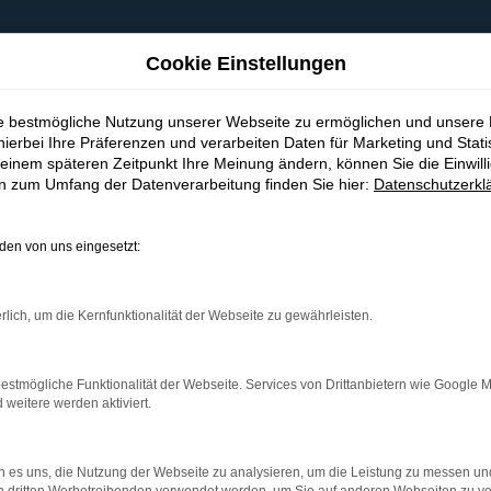
Cookie Einstellungen
ie bestmögliche Nutzung unserer Webseite zu ermöglichen und unsere
hierbei Ihre Präferenzen und verarbeiten Daten für Marketing und Stati
einem späteren Zeitpunkt Ihre Meinung ändern, können Sie die Einwillig
en zum Umfang der Datenverarbeitung finden Sie hier:
Datenschutzerkl
en von uns eingesetzt:
indung.
hine?
rlich, um die Kernfunktionalität der Webseite zu gewährleisten.
aden bestimmter Seiten verhindern. Funktioniert die Seite in e
estmögliche Funktionalität der Webseite. Services von Drittanbietern wie Google 
eitere werden aktiviert.
 zu beheben.
bssystem auf dem neuesten Stand sind.
 es uns, die Nutzung der Webseite zu analysieren, um die Leistung zu messen u
ko, sondern kann auch dazu führen, dass bestimmte Funktionen nic