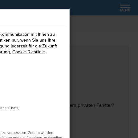
MENÜ
 Kommunikation mit Ihnen zu
stiken nur, wenn Sie uns Ihre
ung jederzeit für die Zukunft
ärung
,
Cookie-Richtlinie
.
inem anderen Browser oder in einem privaten Fenster?
Maps, Chats,
nd zu verbessern. Zudem werden
ht mehr unterstützt werden.