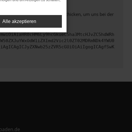
rfolgen und um Anzeigen zu schalten,
ben. Du kannst uns diesen Text schicken, um uns bei der
Alle akzeptieren
cmwiOiAiaHR0cHM6Ly9hcGkueC5ha3MtcHJvZC5hdWRh
aW50ZXJuYWxOdW1iZXImd2Vic2l0ZT02MDRmNDk4YWU0
CiAgICAgICJyZXNwb25zZVR5cGUiOiAiIgogICAgfSwK
ebaden.de