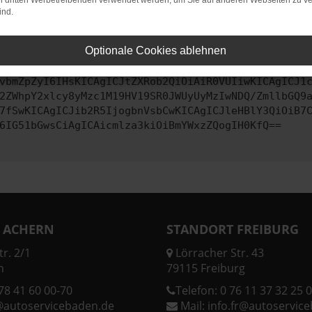
on dritten Werbetreibenden verwendet werden, um Sie auf anderen Webseiten zu ve
ind.
ontaktiere uns bitte. Wir werden versuchen, das Problem zu behe
Optionale Cookies ablehnen
vbmZpZyI6IHsKICAgICJtZXRob2QiOiAiR0VUIiwKICAgICJ1
2ZWhpY2xlcy8yMzc1M19HV19SR0JWUyUyMzIwNDQ/ZmllbGQ9
7fSwKICAgICJib2R5IjogbnVsbCwKICAgICJleHBlY3QiOiB7
6IG51bGwsCiAgICAicmlza3kiOiBmYWxzZQogIH0KfQ==
 ACHERN
STANDORT FREIBURG
r. 2/1
Lörracher Str. 43
n
79115 Freiburg
78 41 60 00-70
Telefon:
0 76 11 37 32 25 0
@autoservicebaden.de
Mail:
info.fr@autoservic