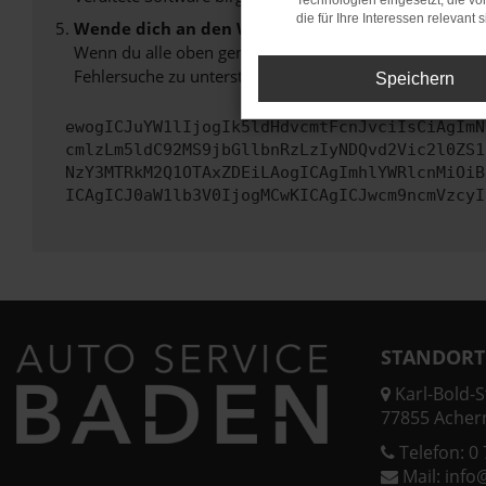
Technologien eingesetzt, die v
die für Ihre Interessen relevant s
Wende dich an den Webseitenbetreiber.
Wenn du alle oben genannten Schritte versucht hast, k
Fehlersuche zu unterstützen:
Speichern
ewogICJuYW1lIjogIk5ldHdvcmtFcnJvciIsCiAgImN
cmlzLm5ldC92MS9jbGllbnRzLzIyNDQvd2Vic2l0ZS1
NzY3MTRkM2Q1OTAxZDEiLAogICAgImhlYWRlcnMiOiB
ICAgICJ0aW1lb3V0IjogMCwKICAgICJwcm9ncmVzcyI
STANDORT
Karl-Bold-St
77855 Acher
Telefon:
0 
Mail:
info