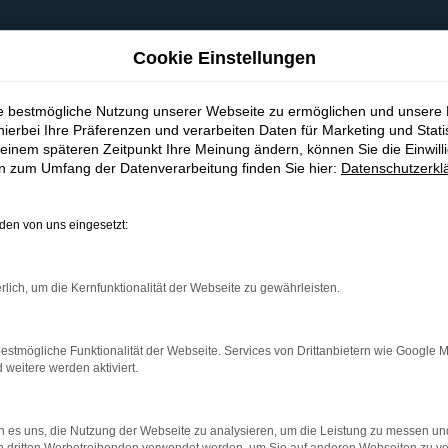
Cookie Einstellungen
ie bestmögliche Nutzung unserer Webseite zu ermöglichen und unsere
hierbei Ihre Präferenzen und verarbeiten Daten für Marketing und Stati
einem späteren Zeitpunkt Ihre Meinung ändern, können Sie die Einwillig
en zum Umfang der Datenverarbeitung finden Sie hier:
Datenschutzerkl
en von uns eingesetzt:
indung.
hine?
rlich, um die Kernfunktionalität der Webseite zu gewährleisten.
aden bestimmter Seiten verhindern. Funktioniert die Seite in e
estmögliche Funktionalität der Webseite. Services von Drittanbietern wie Google 
eitere werden aktiviert.
 zu beheben.
bssystem auf dem neuesten Stand sind.
 es uns, die Nutzung der Webseite zu analysieren, um die Leistung zu messen u
ko, sondern kann auch dazu führen, dass bestimmte Funktionen nic