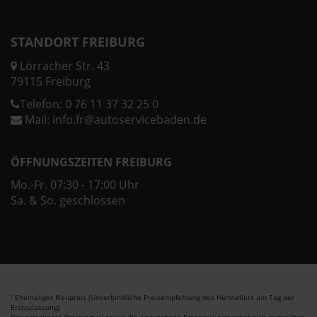
STANDORT FREIBURG
Lörracher Str. 43
79115 Freiburg
Telefon:
0 76 11 37 32 25 0
Mail:
info.fr@autoservicebaden.de
ÖFFNUNGSZEITEN FREIBURG
Mo.-Fr. 07:30 - 17:00 Uhr
Sa. & So. geschlossen
Ehemaliger Neupreis (Unverbindliche Preisempfehlung des Herstellers am Tag der
1
Erstzulassung).