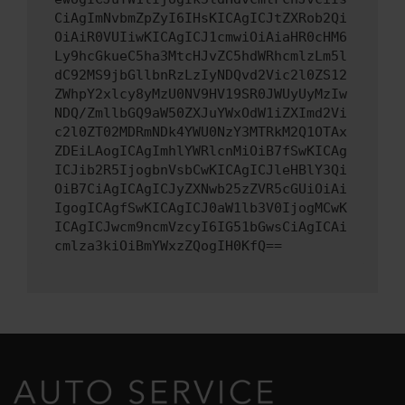
CiAgImNvbmZpZyI6IHsKICAgICJtZXRob2Qi
OiAiR0VUIiwKICAgICJ1cmwiOiAiaHR0cHM6
Ly9hcGkueC5ha3MtcHJvZC5hdWRhcmlzLm5l
dC92MS9jbGllbnRzLzIyNDQvd2Vic2l0ZS12
ZWhpY2xlcy8yMzU0NV9HV19SR0JWUyUyMzIw
NDQ/ZmllbGQ9aW50ZXJuYWxOdW1iZXImd2Vi
c2l0ZT02MDRmNDk4YWU0NzY3MTRkM2Q1OTAx
ZDEiLAogICAgImhlYWRlcnMiOiB7fSwKICAg
ICJib2R5IjogbnVsbCwKICAgICJleHBlY3Qi
OiB7CiAgICAgICJyZXNwb25zZVR5cGUiOiAi
IgogICAgfSwKICAgICJ0aW1lb3V0IjogMCwK
ICAgICJwcm9ncmVzcyI6IG51bGwsCiAgICAi
cmlza3kiOiBmYWxzZQogIH0KfQ==