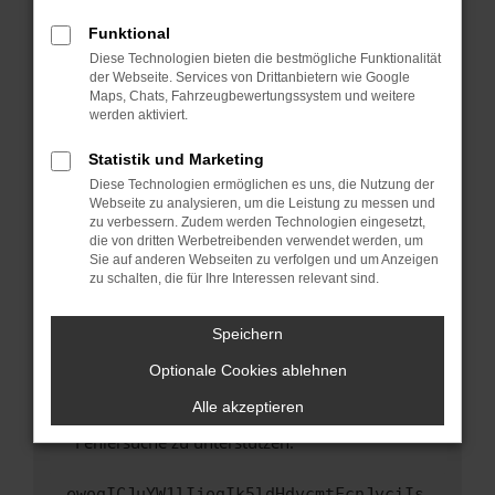
anderen Browser oder in einem privaten
Fenster?
Funktional
Starte dein Gerät neu.
Diese Technologien bieten die bestmögliche Funktionalität
der Webseite. Services von Drittanbietern wie Google
Das kann manchmal helfen, vorübergehende
Maps, Chats, Fahrzeugbewertungssystem und weitere
Probleme zu beheben.
werden aktiviert.
Stelle sicher, dass dein Browser und dein
Statistik und Marketing
Betriebssystem auf dem neuesten Stand
Diese Technologien ermöglichen es uns, die Nutzung der
sind.
Webseite zu analysieren, um die Leistung zu messen und
Veraltete Software birgt nicht nur ein
zu verbessern. Zudem werden Technologien eingesetzt,
Sicherheitsrisiko, sondern kann auch dazu
die von dritten Werbetreibenden verwendet werden, um
führen, dass bestimmte Funktionen nicht mehr
Sie auf anderen Webseiten zu verfolgen und um Anzeigen
zu schalten, die für Ihre Interessen relevant sind.
unterstützt werden.
Wende dich an den Webseitenbetreiber.
Speichern
Wenn du alle oben genannten Schritte versucht
hast, kontaktiere uns bitte. Wir werden
Optionale Cookies ablehnen
versuchen, das Problem zu beheben. Du kannst
Alle akzeptieren
uns diesen Text schicken, um uns bei der
Fehlersuche zu unterstützen:
ewogICJuYW1lIjogIk5ldHdvcmtFcnJvciIs