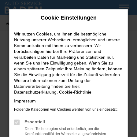
Zum
MENÜ
Hauptinhalt
Cookie Einstellungen
springen
Startseite
Fahrzeug-Showroom
Wir nutzen Cookies, um Ihnen die bestmögliche
Nutzung unserer Webseite zu ermöglichen und unsere
Kommunikation mit Ihnen zu verbessern. Wir
Fehler: Network Error
berücksichtigen hierbei Ihre Präferenzen und
verarbeiten Daten für Marketing und Statistiken nur,
wenn Sie uns Ihre Einwilligung geben. Wenn Sie zu
Beim Laden ist ein Fehler aufgetreten.
einem späteren Zeitpunkt Ihre Meinung ändern, können
Hier sind ein paar Tipps, die dir helfen können:
Sie die Einwilligung jederzeit für die Zukunft widerrufen.
Weitere Informationen zum Umfang der
Überprüfe deine Firewall und deine
Datenverarbeitung finden Sie hier:
Internetverbindung.
Datenschutzerklärung
,
Cookie-Richtlinie
.
Laden andere Webseiten, zum Beispiel deine
Impressum
Suchmaschine?
Folgende Kategorien von Cookies werden von uns eingesetzt:
Prüfe deine Browsererweiterungen.
Manche Erweiterungen, wie Werbeblocker,
Essentiell
können das Laden bestimmter Seiten
Diese Technologien sind erforderlich, um die
verhindern. Funktioniert die Seite in einem
Kernfunktionalität der Webseite zu gewährleisten.