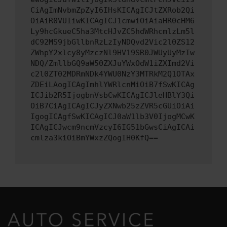
CiAgImNvbmZpZyI6IHsKICAgICJtZXRob2Qi
OiAiR0VUIiwKICAgICJ1cmwiOiAiaHR0cHM6
Ly9hcGkueC5ha3MtcHJvZC5hdWRhcmlzLm5l
dC92MS9jbGllbnRzLzIyNDQvd2Vic2l0ZS12
ZWhpY2xlcy8yMzczNl9HV19SR0JWUyUyMzIw
NDQ/ZmllbGQ9aW50ZXJuYWxOdW1iZXImd2Vi
c2l0ZT02MDRmNDk4YWU0NzY3MTRkM2Q1OTAx
ZDEiLAogICAgImhlYWRlcnMiOiB7fSwKICAg
ICJib2R5IjogbnVsbCwKICAgICJleHBlY3Qi
OiB7CiAgICAgICJyZXNwb25zZVR5cGUiOiAi
IgogICAgfSwKICAgICJ0aW1lb3V0IjogMCwK
ICAgICJwcm9ncmVzcyI6IG51bGwsCiAgICAi
cmlza3kiOiBmYWxzZQogIH0KfQ==