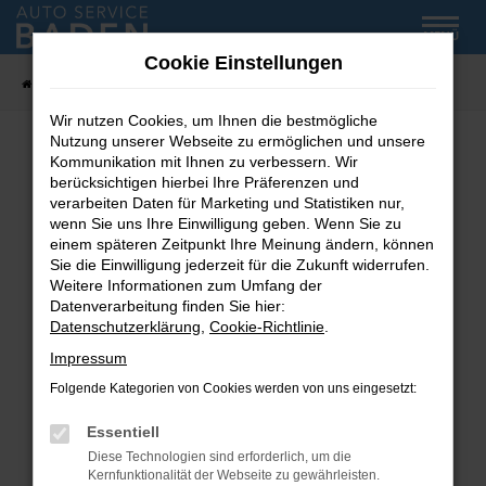
Zum
MENÜ
Hauptinhalt
Cookie Einstellungen
springen
Startseite
Fahrzeug-Showroom
Wir nutzen Cookies, um Ihnen die bestmögliche
Nutzung unserer Webseite zu ermöglichen und unsere
Kommunikation mit Ihnen zu verbessern. Wir
Fehler: Network Error
berücksichtigen hierbei Ihre Präferenzen und
verarbeiten Daten für Marketing und Statistiken nur,
wenn Sie uns Ihre Einwilligung geben. Wenn Sie zu
Beim Laden ist ein Fehler aufgetreten.
einem späteren Zeitpunkt Ihre Meinung ändern, können
Hier sind ein paar Tipps, die dir helfen können:
Sie die Einwilligung jederzeit für die Zukunft widerrufen.
Weitere Informationen zum Umfang der
Überprüfe deine Firewall und deine
Datenverarbeitung finden Sie hier:
Internetverbindung.
Datenschutzerklärung
,
Cookie-Richtlinie
.
Laden andere Webseiten, zum Beispiel deine
Impressum
Suchmaschine?
Folgende Kategorien von Cookies werden von uns eingesetzt:
Prüfe deine Browsererweiterungen.
Manche Erweiterungen, wie Werbeblocker,
Essentiell
können das Laden bestimmter Seiten
Diese Technologien sind erforderlich, um die
verhindern. Funktioniert die Seite in einem
Kernfunktionalität der Webseite zu gewährleisten.