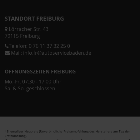
STANDORT FREIBURG
Lörracher Str. 43
79115 Freiburg
Telefon:
0 76 11 37 32 25 0
Mail:
info.fr@autoservicebaden.de
ÖFFNUNGSZEITEN FREIBURG
Mo.-Fr. 07:30 - 17:00 Uhr
Sa. & So. geschlossen
Ehemaliger Neupreis (Unverbindliche Preisempfehlung des Herstellers am Tag der
1
Erstzulassung).