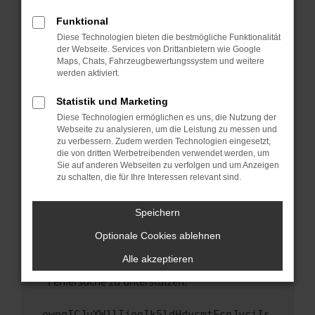
anderen Browser oder in einem privaten
Fenster?
Funktional
Starte dein Gerät neu.
Diese Technologien bieten die bestmögliche Funktionalität
der Webseite. Services von Drittanbietern wie Google
Das kann manchmal helfen, vorübergehende
Maps, Chats, Fahrzeugbewertungssystem und weitere
Probleme zu beheben.
werden aktiviert.
Stelle sicher, dass dein Browser und dein
Statistik und Marketing
Betriebssystem auf dem neuesten Stand
Diese Technologien ermöglichen es uns, die Nutzung der
sind.
Webseite zu analysieren, um die Leistung zu messen und
Veraltete Software birgt nicht nur ein
zu verbessern. Zudem werden Technologien eingesetzt,
Sicherheitsrisiko, sondern kann auch dazu
die von dritten Werbetreibenden verwendet werden, um
führen, dass bestimmte Funktionen nicht mehr
Sie auf anderen Webseiten zu verfolgen und um Anzeigen
zu schalten, die für Ihre Interessen relevant sind.
unterstützt werden.
Wende dich an den Webseitenbetreiber.
Speichern
Wenn du alle oben genannten Schritte versucht
hast, kontaktiere uns bitte. Wir werden
Optionale Cookies ablehnen
versuchen, das Problem zu beheben. Du kannst
Alle akzeptieren
uns diesen Text schicken, um uns bei der
Fehlersuche zu unterstützen:
ewogICJuYW1lIjogIk5ldHdvcmtFcnJvciIs