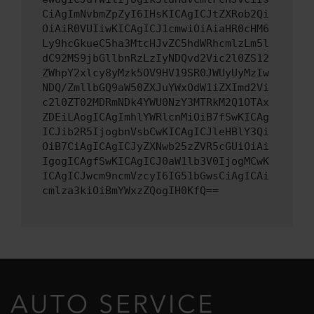
CiAgImNvbmZpZyI6IHsKICAgICJtZXRob2Qi
OiAiR0VUIiwKICAgICJ1cmwiOiAiaHR0cHM6
Ly9hcGkueC5ha3MtcHJvZC5hdWRhcmlzLm5l
dC92MS9jbGllbnRzLzIyNDQvd2Vic2l0ZS12
ZWhpY2xlcy8yMzk5OV9HV19SR0JWUyUyMzIw
NDQ/ZmllbGQ9aW50ZXJuYWxOdW1iZXImd2Vi
c2l0ZT02MDRmNDk4YWU0NzY3MTRkM2Q1OTAx
ZDEiLAogICAgImhlYWRlcnMiOiB7fSwKICAg
ICJib2R5IjogbnVsbCwKICAgICJleHBlY3Qi
OiB7CiAgICAgICJyZXNwb25zZVR5cGUiOiAi
IgogICAgfSwKICAgICJ0aW1lb3V0IjogMCwK
ICAgICJwcm9ncmVzcyI6IG51bGwsCiAgICAi
cmlza3kiOiBmYWxzZQogIH0KfQ==