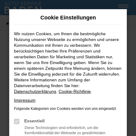
Zum
MENÜ
Hauptinhalt
Cookie Einstellungen
springen
Startseite
Fahrzeug-Showroom
Wir nutzen Cookies, um Ihnen die bestmögliche
Nutzung unserer Webseite zu ermöglichen und unsere
Kommunikation mit Ihnen zu verbessern. Wir
Fehler: Network Error
berücksichtigen hierbei Ihre Präferenzen und
verarbeiten Daten für Marketing und Statistiken nur,
wenn Sie uns Ihre Einwilligung geben. Wenn Sie zu
Beim Laden ist ein Fehler aufgetreten.
einem späteren Zeitpunkt Ihre Meinung ändern, können
Hier sind ein paar Tipps, die dir helfen können:
Sie die Einwilligung jederzeit für die Zukunft widerrufen.
Weitere Informationen zum Umfang der
Überprüfe deine Firewall und deine
Datenverarbeitung finden Sie hier:
Internetverbindung.
Datenschutzerklärung
,
Cookie-Richtlinie
.
Laden andere Webseiten, zum Beispiel deine
Impressum
Suchmaschine?
Folgende Kategorien von Cookies werden von uns eingesetzt:
Prüfe deine Browsererweiterungen.
Manche Erweiterungen, wie Werbeblocker,
Essentiell
können das Laden bestimmter Seiten
Diese Technologien sind erforderlich, um die
verhindern. Funktioniert die Seite in einem
Kernfunktionalität der Webseite zu gewährleisten.