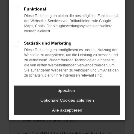
anderen Browser oder in einem privaten
Fenster?
Funktional
Starte dein Gerät neu.
Diese Technologien bieten die bestmögliche Funktionalität
der Webseite. Services von Drittanbietern wie Google
Das kann manchmal helfen, vorübergehende
Maps, Chats, Fahrzeugbewertungssystem und weitere
Probleme zu beheben.
werden aktiviert.
Stelle sicher, dass dein Browser und dein
Statistik und Marketing
Betriebssystem auf dem neuesten Stand
Diese Technologien ermöglichen es uns, die Nutzung der
sind.
Webseite zu analysieren, um die Leistung zu messen und
Veraltete Software birgt nicht nur ein
zu verbessern. Zudem werden Technologien eingesetzt,
Sicherheitsrisiko, sondern kann auch dazu
die von dritten Werbetreibenden verwendet werden, um
führen, dass bestimmte Funktionen nicht mehr
Sie auf anderen Webseiten zu verfolgen und um Anzeigen
zu schalten, die für Ihre Interessen relevant sind.
unterstützt werden.
Wende dich an den Webseitenbetreiber.
Speichern
Wenn du alle oben genannten Schritte versucht
hast, kontaktiere uns bitte. Wir werden
Optionale Cookies ablehnen
versuchen, das Problem zu beheben. Du kannst
Alle akzeptieren
uns diesen Text schicken, um uns bei der
Fehlersuche zu unterstützen:
ewogICJuYW1lIjogIk5ldHdvcmtFcnJvciIs