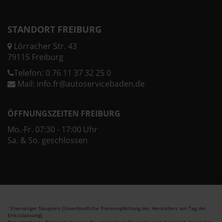
STANDORT FREIBURG
Lörracher Str. 43
79115 Freiburg
Telefon:
0 76 11 37 32 25 0
Mail:
info.fr@autoservicebaden.de
ÖFFNUNGSZEITEN FREIBURG
Mo.-Fr. 07:30 - 17:00 Uhr
Sa. & So. geschlossen
Ehemaliger Neupreis (Unverbindliche Preisempfehlung des Herstellers am Tag der
1
Erstzulassung).