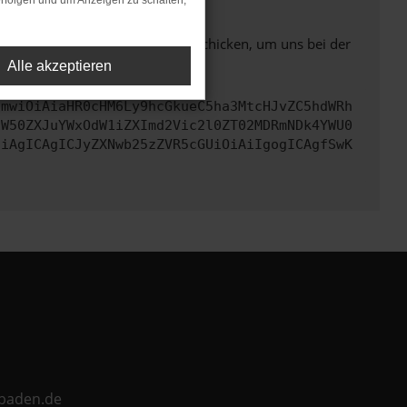
rfolgen und um Anzeigen zu schalten,
ben. Du kannst uns diesen Text schicken, um uns bei der
Alle akzeptieren
cmwiOiAiaHR0cHM6Ly9hcGkueC5ha3MtcHJvZC5hdWRh
aW50ZXJuYWxOdW1iZXImd2Vic2l0ZT02MDRmNDk4YWU0
CiAgICAgICJyZXNwb25zZVR5cGUiOiAiIgogICAgfSwK
ebaden.de