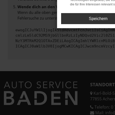
Technologien eingesetzt, die v
die für Ihre Interessen relevant s
Wende dich an den Webseitenbetreiber.
Wenn du alle oben genannten Schritte versucht hast, k
Fehlersuche zu unterstützen:
Speichern
ewogICJuYW1lIjogIk5ldHdvcmtFcnJvciIsCiAgImN
cmlzLm5ldC92MS9jbGllbnRzLzIyNDQvd2Vic2l0ZS1
NzY3MTRkM2Q1OTAxZDEiLAogICAgImhlYWRlcnMiOiB
ICAgICJ0aW1lb3V0IjogMCwKICAgICJwcm9ncmVzcyI
STANDORT
Karl-Bold-St
77855 Acher
Telefon:
0 
Mail:
info