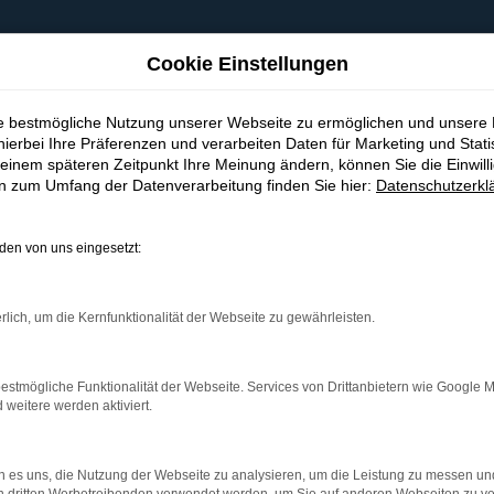
Cookie Einstellungen
ie bestmögliche Nutzung unserer Webseite zu ermöglichen und unsere
hierbei Ihre Präferenzen und verarbeiten Daten für Marketing und Stati
einem späteren Zeitpunkt Ihre Meinung ändern, können Sie die Einwillig
en zum Umfang der Datenverarbeitung finden Sie hier:
Datenschutzerkl
en von uns eingesetzt:
indung.
hine?
rlich, um die Kernfunktionalität der Webseite zu gewährleisten.
aden bestimmter Seiten verhindern. Funktioniert die Seite in e
estmögliche Funktionalität der Webseite. Services von Drittanbietern wie Google 
eitere werden aktiviert.
 zu beheben.
bssystem auf dem neuesten Stand sind.
 es uns, die Nutzung der Webseite zu analysieren, um die Leistung zu messen u
ko, sondern kann auch dazu führen, dass bestimmte Funktionen nic