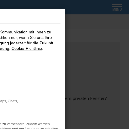
MENÜ
 Kommunikation mit Ihnen zu
stiken nur, wenn Sie uns Ihre
ung jederzeit für die Zukunft
ärung
,
Cookie-Richtlinie
.
inem anderen Browser oder in einem privaten Fenster?
Maps, Chats,
nd zu verbessern. Zudem werden
ht mehr unterstützt werden.