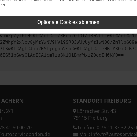
on dritten Werbetreibenden verwendet werden, um Sie auf anderen Webseiten zu ve
ind.
ontaktiere uns bitte. Wir werden versuchen, das Problem zu behe
Optionale Cookies ablehnen
vbmZpZyI6IHsKICAgICJtZXRob2QiOiAiR0VUIiwKICAgICJ1
2ZWhpY2xlcy8yMzYwNV9HV19SR0JWUyUyMzIwNDQ/ZmllbGQ9
7fSwKICAgICJib2R5IjogbnVsbCwKICAgICJleHBlY3QiOiB7
6IG51bGwsCiAgICAicmlza3kiOiBmYWxzZQogIH0KfQ==
 ACHERN
STANDORT FREIBURG
r. 2/1
Lörracher Str. 43
n
79115 Freiburg
78 41 60 00-70
Telefon:
0 76 11 37 32 25 0
@autoservicebaden.de
Mail:
info.fr@autoservic