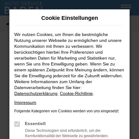
Zum
MENÜ
Hauptinhalt
Cookie Einstellungen
springen
Startseite
Fahrzeug-Showroom
Wir nutzen Cookies, um Ihnen die bestmögliche
Nutzung unserer Webseite zu ermöglichen und unsere
Kommunikation mit Ihnen zu verbessern. Wir
Fehler: Network Error
berücksichtigen hierbei Ihre Präferenzen und
verarbeiten Daten für Marketing und Statistiken nur,
wenn Sie uns Ihre Einwilligung geben. Wenn Sie zu
Beim Laden ist ein Fehler aufgetreten.
einem späteren Zeitpunkt Ihre Meinung ändern, können
Hier sind ein paar Tipps, die dir helfen können:
Sie die Einwilligung jederzeit für die Zukunft widerrufen.
Weitere Informationen zum Umfang der
Überprüfe deine Firewall und deine
Datenverarbeitung finden Sie hier:
Internetverbindung.
Datenschutzerklärung
,
Cookie-Richtlinie
.
Laden andere Webseiten, zum Beispiel deine
Impressum
Suchmaschine?
Folgende Kategorien von Cookies werden von uns eingesetzt:
Prüfe deine Browsererweiterungen.
Manche Erweiterungen, wie Werbeblocker,
Essentiell
können das Laden bestimmter Seiten
Diese Technologien sind erforderlich, um die
verhindern. Funktioniert die Seite in einem
Kernfunktionalität der Webseite zu gewährleisten.