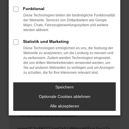
anderen Browser oder in einem privaten
Fenster?
Funktional
Starte dein Gerät neu.
Diese Technologien bieten die bestmögliche Funktionalität
der Webseite. Services von Drittanbietern wie Google
Das kann manchmal helfen, vorübergehende
Maps, Chats, Fahrzeugbewertungssystem und weitere
Probleme zu beheben.
werden aktiviert.
Stelle sicher, dass dein Browser und dein
Statistik und Marketing
Betriebssystem auf dem neuesten Stand
Diese Technologien ermöglichen es uns, die Nutzung der
sind.
Webseite zu analysieren, um die Leistung zu messen und
Veraltete Software birgt nicht nur ein
zu verbessern. Zudem werden Technologien eingesetzt,
Sicherheitsrisiko, sondern kann auch dazu
die von dritten Werbetreibenden verwendet werden, um
führen, dass bestimmte Funktionen nicht mehr
Sie auf anderen Webseiten zu verfolgen und um Anzeigen
zu schalten, die für Ihre Interessen relevant sind.
unterstützt werden.
Wende dich an den Webseitenbetreiber.
Speichern
Wenn du alle oben genannten Schritte versucht
hast, kontaktiere uns bitte. Wir werden
Optionale Cookies ablehnen
versuchen, das Problem zu beheben. Du kannst
Alle akzeptieren
uns diesen Text schicken, um uns bei der
Fehlersuche zu unterstützen:
ewogICJuYW1lIjogIk5ldHdvcmtFcnJvciIs