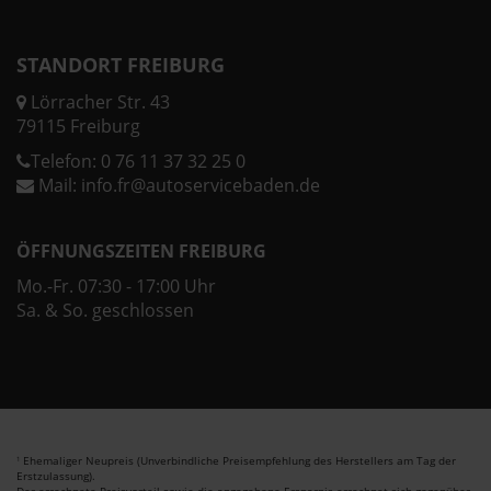
STANDORT FREIBURG
Lörracher Str. 43
79115 Freiburg
Telefon:
0 76 11 37 32 25 0
Mail:
info.fr@autoservicebaden.de
ÖFFNUNGSZEITEN FREIBURG
Mo.-Fr. 07:30 - 17:00 Uhr
Sa. & So. geschlossen
Ehemaliger Neupreis (Unverbindliche Preisempfehlung des Herstellers am Tag der
1
Erstzulassung).