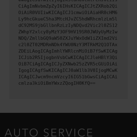
CiAgImNvbmZpZyI6IHsKICAgICJtZXRob2Qi
OiAiR0VUIiwKICAgICJ1cmwiOiAiaHR0cHM6
Ly9hcGkueC5ha3MtcHJvZC5hdWRhcmlzLm5l
dC92MS9jbGllbnRzLzIyNDQvd2Vic2l0ZS12
ZWhpY2xlcy8yMzY3OF9HV19SR0JWUyUyMzIw
NDQ/ZmllbGQ9aW50ZXJuYWxOdW1iZXImd2Vi
c2l0ZT02MDRmNDk4YWU0NzY3MTRkM2Q1OTAx
ZDEiLAogICAgImhlYWRlcnMiOiB7fSwKICAg
ICJib2R5IjogbnVsbCwKICAgICJleHBlY3Qi
OiB7CiAgICAgICJyZXNwb25zZVR5cGUiOiAi
IgogICAgfSwKICAgICJ0aW1lb3V0IjogMCwK
ICAgICJwcm9ncmVzcyI6IG51bGwsCiAgICAi
cmlza3kiOiBmYWxzZQogIH0KfQ==