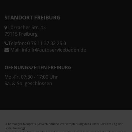
STANDORT FREIBURG
Lörracher Str. 43
79115 Freiburg
Telefon:
0 76 11 37 32 25 0
Mail:
info.fr@autoservicebaden.de
ÖFFNUNGSZEITEN FREIBURG
Mo.-Fr. 07:30 - 17:00 Uhr
Sa. & So. geschlossen
Ehemaliger Neupreis (Unverbindliche Preisempfehlung des Herstellers am Tag der
1
Erstzulassung).