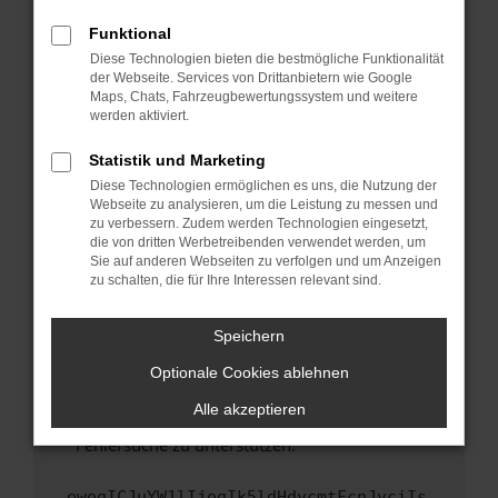
anderen Browser oder in einem privaten
Fenster?
Funktional
Starte dein Gerät neu.
Diese Technologien bieten die bestmögliche Funktionalität
der Webseite. Services von Drittanbietern wie Google
Das kann manchmal helfen, vorübergehende
Maps, Chats, Fahrzeugbewertungssystem und weitere
Probleme zu beheben.
werden aktiviert.
Stelle sicher, dass dein Browser und dein
Statistik und Marketing
Betriebssystem auf dem neuesten Stand
Diese Technologien ermöglichen es uns, die Nutzung der
sind.
Webseite zu analysieren, um die Leistung zu messen und
Veraltete Software birgt nicht nur ein
zu verbessern. Zudem werden Technologien eingesetzt,
Sicherheitsrisiko, sondern kann auch dazu
die von dritten Werbetreibenden verwendet werden, um
führen, dass bestimmte Funktionen nicht mehr
Sie auf anderen Webseiten zu verfolgen und um Anzeigen
zu schalten, die für Ihre Interessen relevant sind.
unterstützt werden.
Wende dich an den Webseitenbetreiber.
Speichern
Wenn du alle oben genannten Schritte versucht
hast, kontaktiere uns bitte. Wir werden
Optionale Cookies ablehnen
versuchen, das Problem zu beheben. Du kannst
Alle akzeptieren
uns diesen Text schicken, um uns bei der
Fehlersuche zu unterstützen:
ewogICJuYW1lIjogIk5ldHdvcmtFcnJvciIs