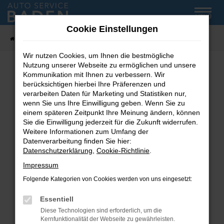
Zum
MENÜ
Hauptinhalt
Cookie Einstellungen
springen
Startseite
Fahrzeug-Showroom
Wir nutzen Cookies, um Ihnen die bestmögliche
Nutzung unserer Webseite zu ermöglichen und unsere
Kommunikation mit Ihnen zu verbessern. Wir
Fehler: Network Error
berücksichtigen hierbei Ihre Präferenzen und
verarbeiten Daten für Marketing und Statistiken nur,
wenn Sie uns Ihre Einwilligung geben. Wenn Sie zu
Beim Laden ist ein Fehler aufgetreten.
einem späteren Zeitpunkt Ihre Meinung ändern, können
Hier sind ein paar Tipps, die dir helfen können:
Sie die Einwilligung jederzeit für die Zukunft widerrufen.
Weitere Informationen zum Umfang der
Überprüfe deine Firewall und deine
Datenverarbeitung finden Sie hier:
Internetverbindung.
Datenschutzerklärung
,
Cookie-Richtlinie
.
Laden andere Webseiten, zum Beispiel deine
Impressum
Suchmaschine?
Folgende Kategorien von Cookies werden von uns eingesetzt:
Prüfe deine Browsererweiterungen.
Manche Erweiterungen, wie Werbeblocker,
Essentiell
können das Laden bestimmter Seiten
Diese Technologien sind erforderlich, um die
verhindern. Funktioniert die Seite in einem
Kernfunktionalität der Webseite zu gewährleisten.