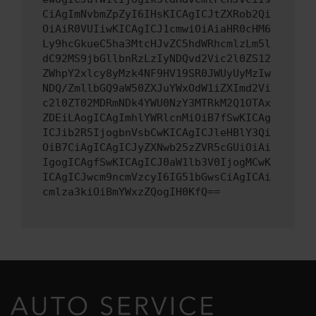
CiAgImNvbmZpZyI6IHsKICAgICJtZXRob2Qi
OiAiR0VUIiwKICAgICJ1cmwiOiAiaHR0cHM6
Ly9hcGkueC5ha3MtcHJvZC5hdWRhcmlzLm5l
dC92MS9jbGllbnRzLzIyNDQvd2Vic2l0ZS12
ZWhpY2xlcy8yMzk4NF9HV19SR0JWUyUyMzIw
NDQ/ZmllbGQ9aW50ZXJuYWxOdW1iZXImd2Vi
c2l0ZT02MDRmNDk4YWU0NzY3MTRkM2Q1OTAx
ZDEiLAogICAgImhlYWRlcnMiOiB7fSwKICAg
ICJib2R5IjogbnVsbCwKICAgICJleHBlY3Qi
OiB7CiAgICAgICJyZXNwb25zZVR5cGUiOiAi
IgogICAgfSwKICAgICJ0aW1lb3V0IjogMCwK
ICAgICJwcm9ncmVzcyI6IG51bGwsCiAgICAi
cmlza3kiOiBmYWxzZQogIH0KfQ==