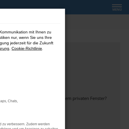
MENÜ
 Kommunikation mit Ihnen zu
stiken nur, wenn Sie uns Ihre
ung jederzeit für die Zukunft
ärung
,
Cookie-Richtlinie
.
inem anderen Browser oder in einem privaten Fenster?
Maps, Chats,
nd zu verbessern. Zudem werden
ht mehr unterstützt werden.