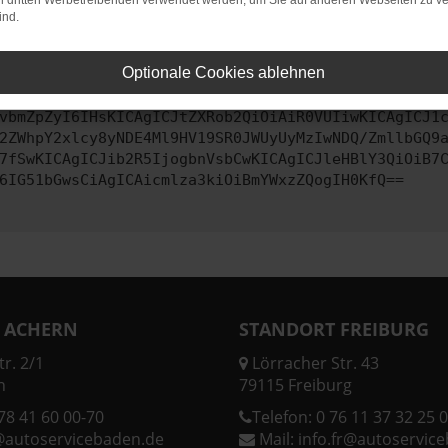
on dritten Werbetreibenden verwendet werden, um Sie auf anderen Webseiten zu ve
ind.
ontaktiere uns bitte. Wir werden versuchen, das Problem zu behe
Optionale Cookies ablehnen
vbmZpZyI6IHsKICAgICJtZXRob2QiOiAiR0VUIiwKICAgICJ1
2ZWhpY2xlcy8yNDE4Ml9HV19SR0JWUyUyMzIwNDQ/ZmllbGQ9
7fSwKICAgICJib2R5IjogbnVsbCwKICAgICJleHBlY3QiOiB7
6IG51bGwsCiAgICAicmlza3kiOiBmYWxzZQogIH0KfQ==
 ACHERN
STANDORT FREIBURG
r. 2/1
Lörracher Str. 43
n
79115 Freiburg
78 41 60 00-70
Telefon:
0 76 11 37 32 25 0
@autoservicebaden.de
Mail:
info.fr@autoservic