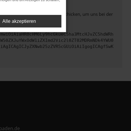
rfolgen und um Anzeigen zu schalten,
ben. Du kannst uns diesen Text schicken, um uns bei der
Alle akzeptieren
cmwiOiAiaHR0cHM6Ly9hcGkueC5ha3MtcHJvZC5hdWRh
aW50ZXJuYWxOdW1iZXImd2Vic2l0ZT02MDRmNDk4YWU0
CiAgICAgICJyZXNwb25zZVR5cGUiOiAiIgogICAgfSwK
ebaden.de