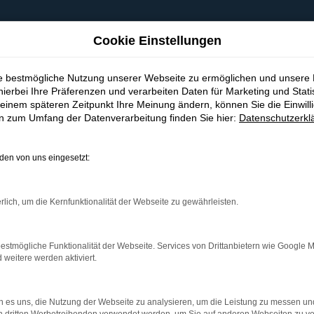
Cookie Einstellungen
ie bestmögliche Nutzung unserer Webseite zu ermöglichen und unsere
hierbei Ihre Präferenzen und verarbeiten Daten für Marketing und Stati
einem späteren Zeitpunkt Ihre Meinung ändern, können Sie die Einwillig
en zum Umfang der Datenverarbeitung finden Sie hier:
Datenschutzerkl
en von uns eingesetzt:
indung.
hine?
rlich, um die Kernfunktionalität der Webseite zu gewährleisten.
aden bestimmter Seiten verhindern. Funktioniert die Seite in e
estmögliche Funktionalität der Webseite. Services von Drittanbietern wie Google 
eitere werden aktiviert.
 zu beheben.
bssystem auf dem neuesten Stand sind.
 es uns, die Nutzung der Webseite zu analysieren, um die Leistung zu messen u
ko, sondern kann auch dazu führen, dass bestimmte Funktionen nic