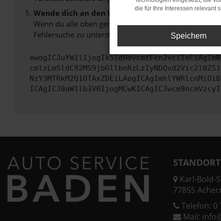
Technologien eingesetzt, die v
die für Ihre Interessen relevant s
Wende dich an den Webseitenbetreiber.
Wenn du alle oben genannten Schritte versucht hast, k
Fehlersuche zu unterstützen:
Speichern
ewogICJuYW1lIjogIk5ldHdvcmtFcnJvciIsCiAgImN
cmlzLm5ldC92MS9jbGllbnRzLzIyNDQvd2Vic2l0ZS1
NzY3MTRkM2Q1OTAxZDEiLAogICAgImhlYWRlcnMiOiB
ICAgICJ0aW1lb3V0IjogMCwKICAgICJwcm9ncmVzcyI
STANDORT
Karl-Bold-St
77855 Acher
Telefon:
0 
Mail:
info