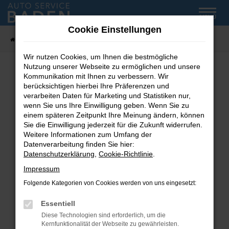
Zum
MENÜ
Hauptinhalt
Cookie Einstellungen
springen
Startseite
Fahrzeug-Showroom
Wir nutzen Cookies, um Ihnen die bestmögliche
Nutzung unserer Webseite zu ermöglichen und unsere
Kommunikation mit Ihnen zu verbessern. Wir
Fehler: Network Error
berücksichtigen hierbei Ihre Präferenzen und
verarbeiten Daten für Marketing und Statistiken nur,
wenn Sie uns Ihre Einwilligung geben. Wenn Sie zu
Beim Laden ist ein Fehler aufgetreten.
einem späteren Zeitpunkt Ihre Meinung ändern, können
Hier sind ein paar Tipps, die dir helfen können:
Sie die Einwilligung jederzeit für die Zukunft widerrufen.
Weitere Informationen zum Umfang der
Überprüfe deine Firewall und deine
Datenverarbeitung finden Sie hier:
Internetverbindung.
Datenschutzerklärung
,
Cookie-Richtlinie
.
Laden andere Webseiten, zum Beispiel deine
Impressum
Suchmaschine?
Folgende Kategorien von Cookies werden von uns eingesetzt:
Prüfe deine Browsererweiterungen.
Manche Erweiterungen, wie Werbeblocker,
Essentiell
können das Laden bestimmter Seiten
Diese Technologien sind erforderlich, um die
verhindern. Funktioniert die Seite in einem
Kernfunktionalität der Webseite zu gewährleisten.