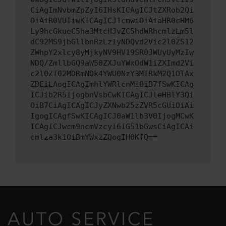
CiAgImNvbmZpZyI6IHsKICAgICJtZXRob2Qi
OiAiR0VUIiwKICAgICJ1cmwiOiAiaHR0cHM6
Ly9hcGkueC5ha3MtcHJvZC5hdWRhcmlzLm5l
dC92MS9jbGllbnRzLzIyNDQvd2Vic2l0ZS12
ZWhpY2xlcy8yMjkyNV9HV19SR0JWUyUyMzIw
NDQ/ZmllbGQ9aW50ZXJuYWxOdW1iZXImd2Vi
c2l0ZT02MDRmNDk4YWU0NzY3MTRkM2Q1OTAx
ZDEiLAogICAgImhlYWRlcnMiOiB7fSwKICAg
ICJib2R5IjogbnVsbCwKICAgICJleHBlY3Qi
OiB7CiAgICAgICJyZXNwb25zZVR5cGUiOiAi
IgogICAgfSwKICAgICJ0aW1lb3V0IjogMCwK
ICAgICJwcm9ncmVzcyI6IG51bGwsCiAgICAi
cmlza3kiOiBmYWxzZQogIH0KfQ==