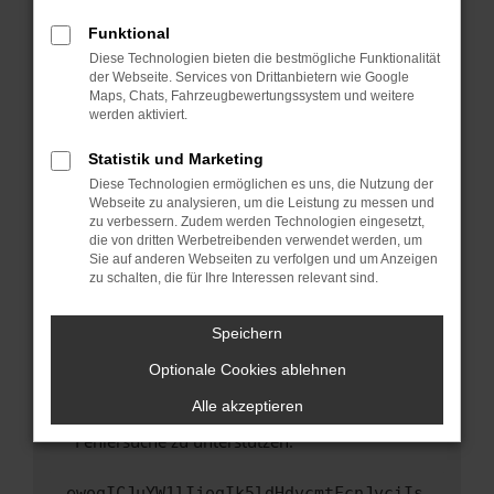
anderen Browser oder in einem privaten
Fenster?
Funktional
Starte dein Gerät neu.
Diese Technologien bieten die bestmögliche Funktionalität
der Webseite. Services von Drittanbietern wie Google
Das kann manchmal helfen, vorübergehende
Maps, Chats, Fahrzeugbewertungssystem und weitere
Probleme zu beheben.
werden aktiviert.
Stelle sicher, dass dein Browser und dein
Statistik und Marketing
Betriebssystem auf dem neuesten Stand
Diese Technologien ermöglichen es uns, die Nutzung der
sind.
Webseite zu analysieren, um die Leistung zu messen und
Veraltete Software birgt nicht nur ein
zu verbessern. Zudem werden Technologien eingesetzt,
Sicherheitsrisiko, sondern kann auch dazu
die von dritten Werbetreibenden verwendet werden, um
führen, dass bestimmte Funktionen nicht mehr
Sie auf anderen Webseiten zu verfolgen und um Anzeigen
zu schalten, die für Ihre Interessen relevant sind.
unterstützt werden.
Wende dich an den Webseitenbetreiber.
Speichern
Wenn du alle oben genannten Schritte versucht
hast, kontaktiere uns bitte. Wir werden
Optionale Cookies ablehnen
versuchen, das Problem zu beheben. Du kannst
Alle akzeptieren
uns diesen Text schicken, um uns bei der
Fehlersuche zu unterstützen:
ewogICJuYW1lIjogIk5ldHdvcmtFcnJvciIs