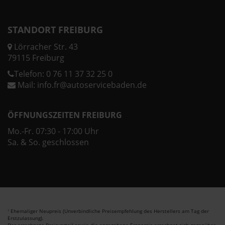
STANDORT FREIBURG
Lörracher Str. 43
79115 Freiburg
Telefon:
0 76 11 37 32 25 0
Mail:
info.fr@autoservicebaden.de
ÖFFNUNGSZEITEN FREIBURG
Mo.-Fr. 07:30 - 17:00 Uhr
Sa. & So. geschlossen
Ehemaliger Neupreis (Unverbindliche Preisempfehlung des Herstellers am Tag der
1
Erstzulassung).