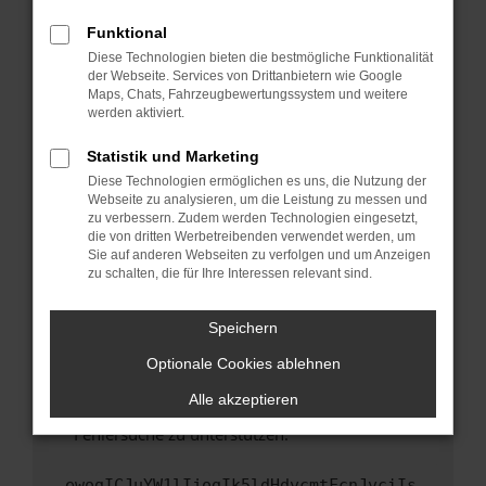
anderen Browser oder in einem privaten
Fenster?
Funktional
Starte dein Gerät neu.
Diese Technologien bieten die bestmögliche Funktionalität
der Webseite. Services von Drittanbietern wie Google
Das kann manchmal helfen, vorübergehende
Maps, Chats, Fahrzeugbewertungssystem und weitere
Probleme zu beheben.
werden aktiviert.
Stelle sicher, dass dein Browser und dein
Statistik und Marketing
Betriebssystem auf dem neuesten Stand
Diese Technologien ermöglichen es uns, die Nutzung der
sind.
Webseite zu analysieren, um die Leistung zu messen und
Veraltete Software birgt nicht nur ein
zu verbessern. Zudem werden Technologien eingesetzt,
Sicherheitsrisiko, sondern kann auch dazu
die von dritten Werbetreibenden verwendet werden, um
führen, dass bestimmte Funktionen nicht mehr
Sie auf anderen Webseiten zu verfolgen und um Anzeigen
zu schalten, die für Ihre Interessen relevant sind.
unterstützt werden.
Wende dich an den Webseitenbetreiber.
Speichern
Wenn du alle oben genannten Schritte versucht
hast, kontaktiere uns bitte. Wir werden
Optionale Cookies ablehnen
versuchen, das Problem zu beheben. Du kannst
Alle akzeptieren
uns diesen Text schicken, um uns bei der
Fehlersuche zu unterstützen:
ewogICJuYW1lIjogIk5ldHdvcmtFcnJvciIs