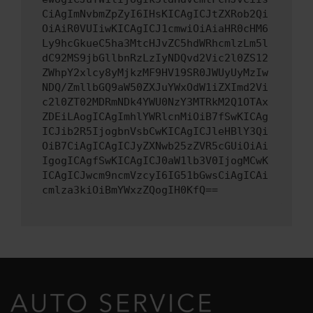
CiAgImNvbmZpZyI6IHsKICAgICJtZXRob2Qi
OiAiR0VUIiwKICAgICJ1cmwiOiAiaHR0cHM6
Ly9hcGkueC5ha3MtcHJvZC5hdWRhcmlzLm5l
dC92MS9jbGllbnRzLzIyNDQvd2Vic2l0ZS12
ZWhpY2xlcy8yMjkzMF9HV19SR0JWUyUyMzIw
NDQ/ZmllbGQ9aW50ZXJuYWxOdW1iZXImd2Vi
c2l0ZT02MDRmNDk4YWU0NzY3MTRkM2Q1OTAx
ZDEiLAogICAgImhlYWRlcnMiOiB7fSwKICAg
ICJib2R5IjogbnVsbCwKICAgICJleHBlY3Qi
OiB7CiAgICAgICJyZXNwb25zZVR5cGUiOiAi
IgogICAgfSwKICAgICJ0aW1lb3V0IjogMCwK
ICAgICJwcm9ncmVzcyI6IG51bGwsCiAgICAi
cmlza3kiOiBmYWxzZQogIH0KfQ==