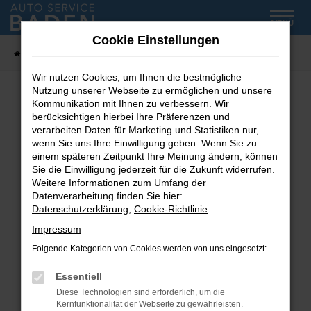
Zum
MENÜ
Hauptinhalt
Cookie Einstellungen
springen
Startseite
Fahrzeug-Showroom
Wir nutzen Cookies, um Ihnen die bestmögliche
Nutzung unserer Webseite zu ermöglichen und unsere
Kommunikation mit Ihnen zu verbessern. Wir
Fehler: Network Error
berücksichtigen hierbei Ihre Präferenzen und
verarbeiten Daten für Marketing und Statistiken nur,
wenn Sie uns Ihre Einwilligung geben. Wenn Sie zu
Beim Laden ist ein Fehler aufgetreten.
einem späteren Zeitpunkt Ihre Meinung ändern, können
Hier sind ein paar Tipps, die dir helfen können:
Sie die Einwilligung jederzeit für die Zukunft widerrufen.
Weitere Informationen zum Umfang der
Überprüfe deine Firewall und deine
Datenverarbeitung finden Sie hier:
Internetverbindung.
Datenschutzerklärung
,
Cookie-Richtlinie
.
Laden andere Webseiten, zum Beispiel deine
Impressum
Suchmaschine?
Folgende Kategorien von Cookies werden von uns eingesetzt:
Prüfe deine Browsererweiterungen.
Manche Erweiterungen, wie Werbeblocker,
Essentiell
können das Laden bestimmter Seiten
Diese Technologien sind erforderlich, um die
verhindern. Funktioniert die Seite in einem
Kernfunktionalität der Webseite zu gewährleisten.