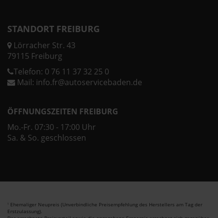
STANDORT FREIBURG
Lörracher Str. 43
79115 Freiburg
Telefon:
0 76 11 37 32 25 0
Mail:
info.fr@autoservicebaden.de
ÖFFNUNGSZEITEN FREIBURG
Mo.-Fr. 07:30 - 17:00 Uhr
Sa. & So. geschlossen
Ehemaliger Neupreis (Unverbindliche Preisempfehlung des Herstellers am Tag der
1
Erstzulassung).