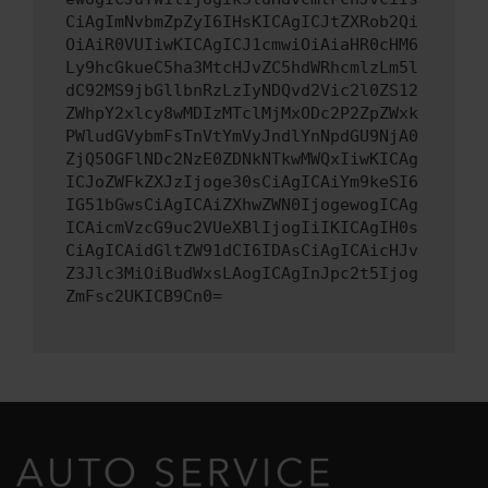
CiAgImNvbmZpZyI6IHsKICAgICJtZXRob2Qi
OiAiR0VUIiwKICAgICJ1cmwiOiAiaHR0cHM6
Ly9hcGkueC5ha3MtcHJvZC5hdWRhcmlzLm5l
dC92MS9jbGllbnRzLzIyNDQvd2Vic2l0ZS12
ZWhpY2xlcy8wMDIzMTclMjMxODc2P2ZpZWxk
PWludGVybmFsTnVtYmVyJndlYnNpdGU9NjA0
ZjQ5OGFlNDc2NzE0ZDNkNTkwMWQxIiwKICAg
ICJoZWFkZXJzIjoge30sCiAgICAiYm9keSI6
IG51bGwsCiAgICAiZXhwZWN0IjogewogICAg
ICAicmVzcG9uc2VUeXBlIjogIiIKICAgIH0s
CiAgICAidGltZW91dCI6IDAsCiAgICAicHJv
Z3Jlc3MiOiBudWxsLAogICAgInJpc2t5Ijog
ZmFsc2UKICB9Cn0=