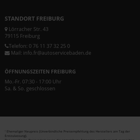
STANDORT FREIBURG
Lörracher Str. 43
79115 Freiburg
Telefon:
0 76 11 37 32 25 0
Mail:
info.fr@autoservicebaden.de
ÖFFNUNGSZEITEN FREIBURG
Mo.-Fr. 07:30 - 17:00 Uhr
Sa. & So. geschlossen
Ehemaliger Neupreis (Unverbindliche Preisempfehlung des Herstellers am Tag der
1
Erstzulassung).