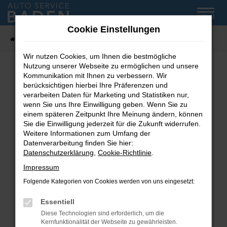
Zum
MENÜ
Hauptinhalt
Cookie Einstellungen
springen
Startseite
Fahrzeug-Showroom
Wir nutzen Cookies, um Ihnen die bestmögliche
Nutzung unserer Webseite zu ermöglichen und unsere
Kommunikation mit Ihnen zu verbessern. Wir
Fehler: Network Error
berücksichtigen hierbei Ihre Präferenzen und
verarbeiten Daten für Marketing und Statistiken nur,
wenn Sie uns Ihre Einwilligung geben. Wenn Sie zu
Beim Laden ist ein Fehler aufgetreten.
einem späteren Zeitpunkt Ihre Meinung ändern, können
Hier sind ein paar Tipps, die dir helfen können:
Sie die Einwilligung jederzeit für die Zukunft widerrufen.
Weitere Informationen zum Umfang der
Überprüfe deine Firewall und deine
Datenverarbeitung finden Sie hier:
Internetverbindung.
Datenschutzerklärung
,
Cookie-Richtlinie
.
Laden andere Webseiten, zum Beispiel deine
Impressum
Suchmaschine?
Folgende Kategorien von Cookies werden von uns eingesetzt:
Prüfe deine Browsererweiterungen.
Manche Erweiterungen, wie Werbeblocker,
Essentiell
können das Laden bestimmter Seiten
Diese Technologien sind erforderlich, um die
verhindern. Funktioniert die Seite in einem
Kernfunktionalität der Webseite zu gewährleisten.