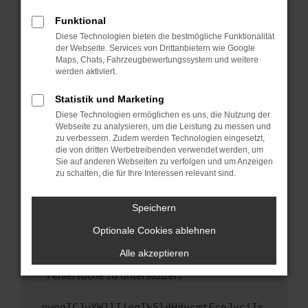
anderen Browser oder in einem privaten
Fenster?
Funktional
Starte dein Gerät neu.
Diese Technologien bieten die bestmögliche Funktionalität
der Webseite. Services von Drittanbietern wie Google
Das kann manchmal helfen, vorübergehende
Maps, Chats, Fahrzeugbewertungssystem und weitere
Probleme zu beheben.
werden aktiviert.
Stelle sicher, dass dein Browser und dein
Statistik und Marketing
Betriebssystem auf dem neuesten Stand
Diese Technologien ermöglichen es uns, die Nutzung der
sind.
Webseite zu analysieren, um die Leistung zu messen und
Veraltete Software birgt nicht nur ein
zu verbessern. Zudem werden Technologien eingesetzt,
Sicherheitsrisiko, sondern kann auch dazu
die von dritten Werbetreibenden verwendet werden, um
führen, dass bestimmte Funktionen nicht mehr
Sie auf anderen Webseiten zu verfolgen und um Anzeigen
zu schalten, die für Ihre Interessen relevant sind.
unterstützt werden.
Wende dich an den Webseitenbetreiber.
Speichern
Wenn du alle oben genannten Schritte versucht
hast, kontaktiere uns bitte. Wir werden
Optionale Cookies ablehnen
versuchen, das Problem zu beheben. Du kannst
Alle akzeptieren
uns diesen Text schicken, um uns bei der
Fehlersuche zu unterstützen:
ewogICJuYW1lIjogIk5ldHdvcmtFcnJvciIs