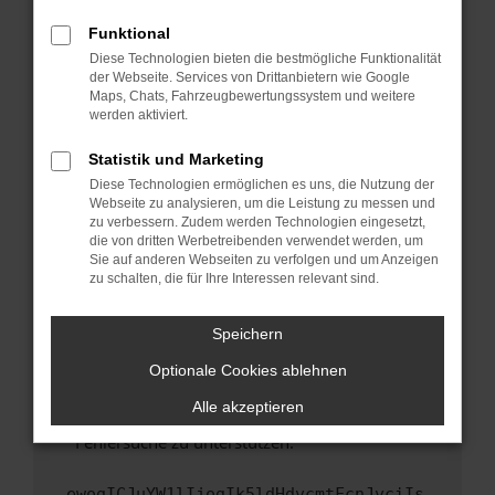
anderen Browser oder in einem privaten
Fenster?
Funktional
Starte dein Gerät neu.
Diese Technologien bieten die bestmögliche Funktionalität
der Webseite. Services von Drittanbietern wie Google
Das kann manchmal helfen, vorübergehende
Maps, Chats, Fahrzeugbewertungssystem und weitere
Probleme zu beheben.
werden aktiviert.
Stelle sicher, dass dein Browser und dein
Statistik und Marketing
Betriebssystem auf dem neuesten Stand
Diese Technologien ermöglichen es uns, die Nutzung der
sind.
Webseite zu analysieren, um die Leistung zu messen und
Veraltete Software birgt nicht nur ein
zu verbessern. Zudem werden Technologien eingesetzt,
Sicherheitsrisiko, sondern kann auch dazu
die von dritten Werbetreibenden verwendet werden, um
führen, dass bestimmte Funktionen nicht mehr
Sie auf anderen Webseiten zu verfolgen und um Anzeigen
zu schalten, die für Ihre Interessen relevant sind.
unterstützt werden.
Wende dich an den Webseitenbetreiber.
Speichern
Wenn du alle oben genannten Schritte versucht
hast, kontaktiere uns bitte. Wir werden
Optionale Cookies ablehnen
versuchen, das Problem zu beheben. Du kannst
Alle akzeptieren
uns diesen Text schicken, um uns bei der
Fehlersuche zu unterstützen:
ewogICJuYW1lIjogIk5ldHdvcmtFcnJvciIs