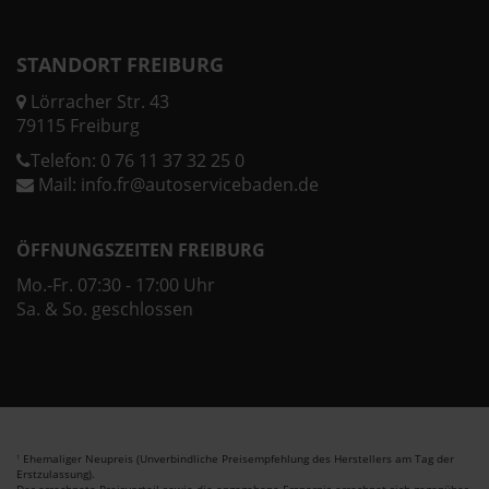
STANDORT FREIBURG
Lörracher Str. 43
79115 Freiburg
Telefon:
0 76 11 37 32 25 0
Mail:
info.fr@autoservicebaden.de
ÖFFNUNGSZEITEN FREIBURG
Mo.-Fr. 07:30 - 17:00 Uhr
Sa. & So. geschlossen
Ehemaliger Neupreis (Unverbindliche Preisempfehlung des Herstellers am Tag der
1
Erstzulassung).