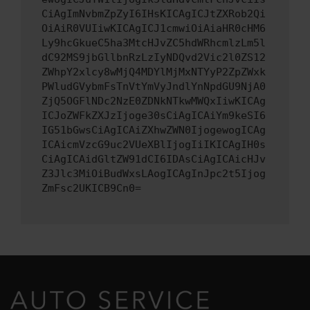
CiAgImNvbmZpZyI6IHsKICAgICJtZXRob2Qi
OiAiR0VUIiwKICAgICJ1cmwiOiAiaHR0cHM6
Ly9hcGkueC5ha3MtcHJvZC5hdWRhcmlzLm5l
dC92MS9jbGllbnRzLzIyNDQvd2Vic2l0ZS12
ZWhpY2xlcy8wMjQ4MDYlMjMxNTYyP2ZpZWxk
PWludGVybmFsTnVtYmVyJndlYnNpdGU9NjA0
ZjQ5OGFlNDc2NzE0ZDNkNTkwMWQxIiwKICAg
ICJoZWFkZXJzIjoge30sCiAgICAiYm9keSI6
IG51bGwsCiAgICAiZXhwZWN0IjogewogICAg
ICAicmVzcG9uc2VUeXBlIjogIiIKICAgIH0s
CiAgICAidGltZW91dCI6IDAsCiAgICAicHJv
Z3Jlc3MiOiBudWxsLAogICAgInJpc2t5Ijog
ZmFsc2UKICB9Cn0=