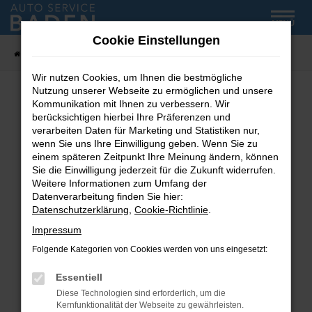
Zum
MENÜ
Hauptinhalt
Cookie Einstellungen
springen
Startseite
Fahrzeug-Showroom
Wir nutzen Cookies, um Ihnen die bestmögliche
Nutzung unserer Webseite zu ermöglichen und unsere
Kommunikation mit Ihnen zu verbessern. Wir
Fehler: Network Error
berücksichtigen hierbei Ihre Präferenzen und
verarbeiten Daten für Marketing und Statistiken nur,
wenn Sie uns Ihre Einwilligung geben. Wenn Sie zu
Beim Laden ist ein Fehler aufgetreten.
einem späteren Zeitpunkt Ihre Meinung ändern, können
Hier sind ein paar Tipps, die dir helfen können:
Sie die Einwilligung jederzeit für die Zukunft widerrufen.
Weitere Informationen zum Umfang der
Überprüfe deine Firewall und deine
Datenverarbeitung finden Sie hier:
Internetverbindung.
Datenschutzerklärung
,
Cookie-Richtlinie
.
Laden andere Webseiten, zum Beispiel deine
Impressum
Suchmaschine?
Folgende Kategorien von Cookies werden von uns eingesetzt:
Prüfe deine Browsererweiterungen.
Manche Erweiterungen, wie Werbeblocker,
Essentiell
können das Laden bestimmter Seiten
Diese Technologien sind erforderlich, um die
verhindern. Funktioniert die Seite in einem
Kernfunktionalität der Webseite zu gewährleisten.