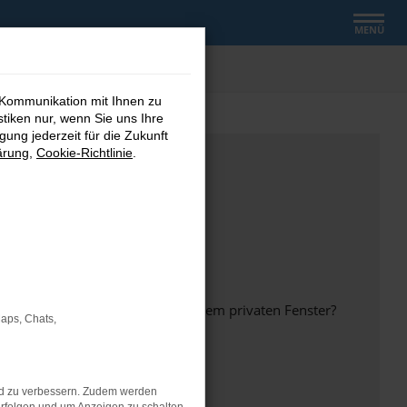
MENÜ
 Kommunikation mit Ihnen zu
stiken nur, wenn Sie uns Ihre
ung jederzeit für die Zukunft
ärung
,
Cookie-Richtlinie
.
inem anderen Browser oder in einem privaten Fenster?
Maps, Chats,
nd zu verbessern. Zudem werden
ht mehr unterstützt werden.