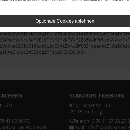
on dritten Werbetreibenden verwendet werden, um Sie auf anderen Webseiten zu ve
ind.
ontaktiere uns bitte. Wir werden versuchen, das Problem zu behe
Optionale Cookies ablehnen
vbmZpZyI6IHsKICAgICJtZXRob2QiOiAiR0VUIiwKICAgICJ1
2ZWhpY2xlcy8wMjE1OTclMjMxNTYyP2ZpZWxkPWludGVybmFs
iYm9keSI6IG51bGwsCiAgICAiZXhwZWN0IjogewogICAgICAi
gICAgInJpc2t5IjogZmFsc2UKICB9Cn0=
 ACHERN
STANDORT FREIBURG
r. 2/1
Lörracher Str. 43
n
79115 Freiburg
78 41 60 00-70
Telefon:
0 76 11 37 32 25 0
@autoservicebaden.de
Mail:
info.fr@autoservic