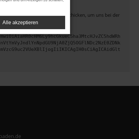
rfolgen und um Anzeigen zu schalten,
ben. Du kannst uns diesen Text schicken, um uns bei der
Alle akzeptieren
cmwiOiAiaHR0cHM6Ly9hcGkueC5ha3MtcHJvZC5hdWRh
TnVtYmVyJndlYnNpdGU9NjA0ZjQ5OGFlNDc2NzE0ZDNk
cmVzcG9uc2VUeXBlIjogIiIKICAgIH0sCiAgICAidGlt
ebaden.de