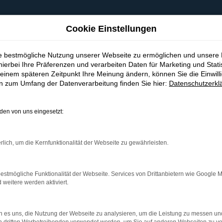
Cookie Einstellungen
ie bestmögliche Nutzung unserer Webseite zu ermöglichen und unsere
hierbei Ihre Präferenzen und verarbeiten Daten für Marketing und Stati
einem späteren Zeitpunkt Ihre Meinung ändern, können Sie die Einwillig
en zum Umfang der Datenverarbeitung finden Sie hier:
Datenschutzerkl
en von uns eingesetzt:
indung.
hine?
rlich, um die Kernfunktionalität der Webseite zu gewährleisten.
aden bestimmter Seiten verhindern. Funktioniert die Seite in e
estmögliche Funktionalität der Webseite. Services von Drittanbietern wie Google 
eitere werden aktiviert.
 zu beheben.
bssystem auf dem neuesten Stand sind.
 es uns, die Nutzung der Webseite zu analysieren, um die Leistung zu messen u
ko, sondern kann auch dazu führen, dass bestimmte Funktionen nic