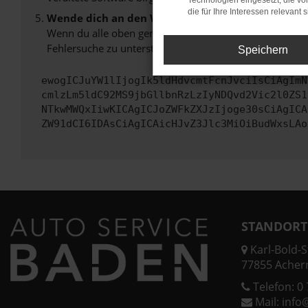
Technologien eingesetzt, die v
die für Ihre Interessen relevant s
Wende dich an den Webseitenbetreiber.
Wenn du alle oben genannten Schritte versucht hast, k
Fehlersuche zu unterstützen:
Speichern
ewogICJuYW1lIjogIk5ldHdvcmtFcnJvciIsCiAgImN
cmlzLm5ldC92MS9jbGllbnRzLzIyNDQvd2Vic2l0ZS1
NTkwMWQxIiwKICAgICJoZWFkZXJzIjoge30sCiAgICA
ZW91dCI6IDAsCiAgICAicHJvZ3Jlc3MiOiBudWxsLAo
STANDORT
Karl-Bold-St
77855 Acher
Telefon:
0 
Mail:
info