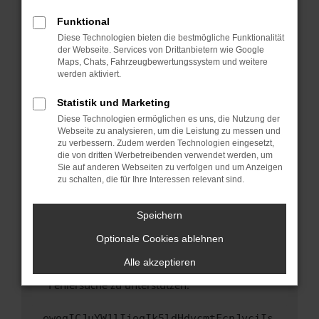
anderen Browser oder in einem privaten
Fenster?
Funktional
Starte dein Gerät neu.
Diese Technologien bieten die bestmögliche Funktionalität
der Webseite. Services von Drittanbietern wie Google
Das kann manchmal helfen, vorübergehende
Maps, Chats, Fahrzeugbewertungssystem und weitere
Probleme zu beheben.
werden aktiviert.
Stelle sicher, dass dein Browser und dein
Statistik und Marketing
Betriebssystem auf dem neuesten Stand
Diese Technologien ermöglichen es uns, die Nutzung der
sind.
Webseite zu analysieren, um die Leistung zu messen und
Veraltete Software birgt nicht nur ein
zu verbessern. Zudem werden Technologien eingesetzt,
Sicherheitsrisiko, sondern kann auch dazu
die von dritten Werbetreibenden verwendet werden, um
führen, dass bestimmte Funktionen nicht mehr
Sie auf anderen Webseiten zu verfolgen und um Anzeigen
zu schalten, die für Ihre Interessen relevant sind.
unterstützt werden.
Wende dich an den Webseitenbetreiber.
Speichern
Wenn du alle oben genannten Schritte versucht
hast, kontaktiere uns bitte. Wir werden
Optionale Cookies ablehnen
versuchen, das Problem zu beheben. Du kannst
Alle akzeptieren
uns diesen Text schicken, um uns bei der
Fehlersuche zu unterstützen:
ewogICJuYW1lIjogIk5ldHdvcmtFcnJvciIs