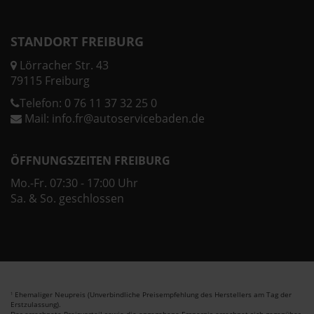
STANDORT FREIBURG
Lörracher Str. 43
79115 Freiburg
Telefon:
0 76 11 37 32 25 0
Mail:
info.fr@autoservicebaden.de
ÖFFNUNGSZEITEN FREIBURG
Mo.-Fr. 07:30 - 17:00 Uhr
Sa. & So. geschlossen
Ehemaliger Neupreis (Unverbindliche Preisempfehlung des Herstellers am Tag der
1
Erstzulassung).