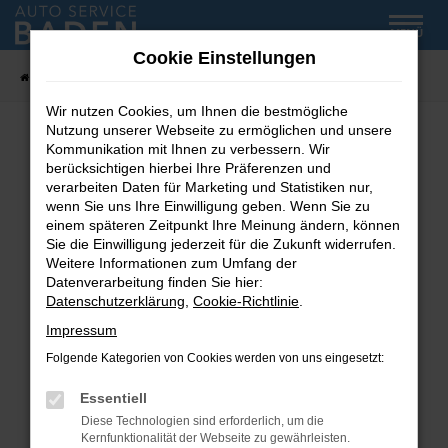
Zum
MENÜ
Hauptinhalt
Cookie Einstellungen
springen
Startseite
Fahrzeug-Showroom
Wir nutzen Cookies, um Ihnen die bestmögliche
Nutzung unserer Webseite zu ermöglichen und unsere
Kommunikation mit Ihnen zu verbessern. Wir
Fehler: Network Error
berücksichtigen hierbei Ihre Präferenzen und
verarbeiten Daten für Marketing und Statistiken nur,
wenn Sie uns Ihre Einwilligung geben. Wenn Sie zu
Beim Laden ist ein Fehler aufgetreten.
einem späteren Zeitpunkt Ihre Meinung ändern, können
Hier sind ein paar Tipps, die dir helfen können:
Sie die Einwilligung jederzeit für die Zukunft widerrufen.
Weitere Informationen zum Umfang der
Überprüfe deine Firewall und deine
Datenverarbeitung finden Sie hier:
Internetverbindung.
Datenschutzerklärung
,
Cookie-Richtlinie
.
Laden andere Webseiten, zum Beispiel deine
Impressum
Suchmaschine?
Folgende Kategorien von Cookies werden von uns eingesetzt:
Prüfe deine Browsererweiterungen.
Manche Erweiterungen, wie Werbeblocker,
Essentiell
können das Laden bestimmter Seiten
Diese Technologien sind erforderlich, um die
verhindern. Funktioniert die Seite in einem
Kernfunktionalität der Webseite zu gewährleisten.