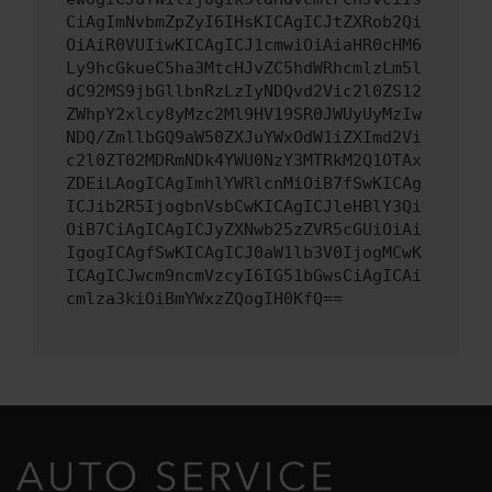
CiAgImNvbmZpZyI6IHsKICAgICJtZXRob2Qi
OiAiR0VUIiwKICAgICJ1cmwiOiAiaHR0cHM6
Ly9hcGkueC5ha3MtcHJvZC5hdWRhcmlzLm5l
dC92MS9jbGllbnRzLzIyNDQvd2Vic2l0ZS12
ZWhpY2xlcy8yMzc2Ml9HV19SR0JWUyUyMzIw
NDQ/ZmllbGQ9aW50ZXJuYWxOdW1iZXImd2Vi
c2l0ZT02MDRmNDk4YWU0NzY3MTRkM2Q1OTAx
ZDEiLAogICAgImhlYWRlcnMiOiB7fSwKICAg
ICJib2R5IjogbnVsbCwKICAgICJleHBlY3Qi
OiB7CiAgICAgICJyZXNwb25zZVR5cGUiOiAi
IgogICAgfSwKICAgICJ0aW1lb3V0IjogMCwK
ICAgICJwcm9ncmVzcyI6IG51bGwsCiAgICAi
cmlza3kiOiBmYWxzZQogIH0KfQ==