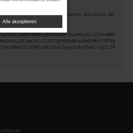
rfolgen und um Anzeigen zu schalten,
ben. Du kannst uns diesen Text schicken, um uns bei der
Alle akzeptieren
cmwiOiAiaHR0cHM6Ly9hcGkueC5ha3MtcHJvZC5hdWRh
YWxOdW1iZXImd2Vic2l0ZT02MDRmNDk4YWU0NzY3MTRk
ICJyZXNwb25zZVR5cGUiOiAiIgogICAgfSwKICAgICJ0
ebaden.de