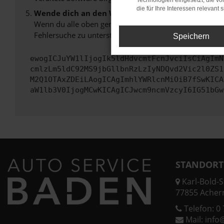
Technologien eingesetzt, die v
die für Ihre Interessen relevant s
Wende dich an den Webseitenbetreiber.
Wenn du alle oben genannten Schritte versucht hast, k
Fehlersuche zu unterstützen:
Speichern
ewogICJuYW1lIjogIk5ldHdvcmtFcnJvciIsCiAgImN
cmlzLm5ldC92MS9jbGllbnRzLzIyNDQvd2Vic2l0ZS1
M2Q1OTAxZDEiLAogICAgImhlYWRlcnMiOiB7fSwKICA
aW1lb3V0IjogMCwKICAgICJwcm9ncmVzcyI6IG51bGw
STANDORT
Karl-Bold-St
77855 Acher
Telefon:
0 
Mail:
info