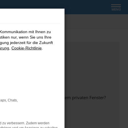
MENÜ
 Kommunikation mit Ihnen zu
stiken nur, wenn Sie uns Ihre
ung jederzeit für die Zukunft
ärung
,
Cookie-Richtlinie
.
inem anderen Browser oder in einem privaten Fenster?
Maps, Chats,
nd zu verbessern. Zudem werden
ht mehr unterstützt werden.