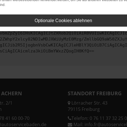
on dritten Werbetreibenden verwendet werden, um Sie auf anderen Webseiten zu ve
ind.
ontaktiere uns bitte. Wir werden versuchen, das Problem zu behe
Optionale Cookies ablehnen
vbmZpZyI6IHsKICAgICJtZXRob2QiOiAiR0VUIiwKICAgICJ1
2ZWhpY2xlcy82NDIwMDJXWiUyMzE0Mzg/ZmllbGQ9aW50ZXJu
gICJib2R5IjogbnVsbCwKICAgICJleHBlY3QiOiB7CiAgICAg
sCiAgICAicmlza3kiOiBmYWxzZQogIH0KfQ==
 ACHERN
STANDORT FREIBURG
r. 2/1
Lörracher Str. 43
n
79115 Freiburg
78 41 60 00-70
Telefon:
0 76 11 37 32 25 0
@autoservicebaden.de
Mail:
info.fr@autoservic