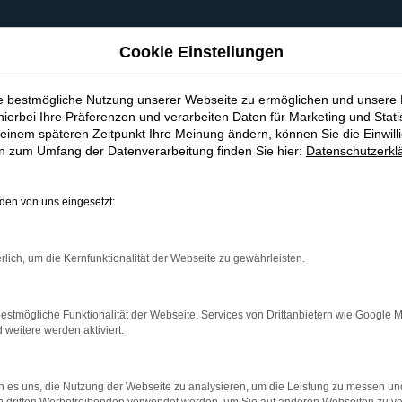
Cookie Einstellungen
ie bestmögliche Nutzung unserer Webseite zu ermöglichen und unsere
hierbei Ihre Präferenzen und verarbeiten Daten für Marketing und Stati
einem späteren Zeitpunkt Ihre Meinung ändern, können Sie die Einwillig
en zum Umfang der Datenverarbeitung finden Sie hier:
Datenschutzerkl
en von uns eingesetzt:
indung.
hine?
rlich, um die Kernfunktionalität der Webseite zu gewährleisten.
aden bestimmter Seiten verhindern. Funktioniert die Seite in e
estmögliche Funktionalität der Webseite. Services von Drittanbietern wie Google 
eitere werden aktiviert.
 zu beheben.
bssystem auf dem neuesten Stand sind.
 es uns, die Nutzung der Webseite zu analysieren, um die Leistung zu messen u
ko, sondern kann auch dazu führen, dass bestimmte Funktionen nic