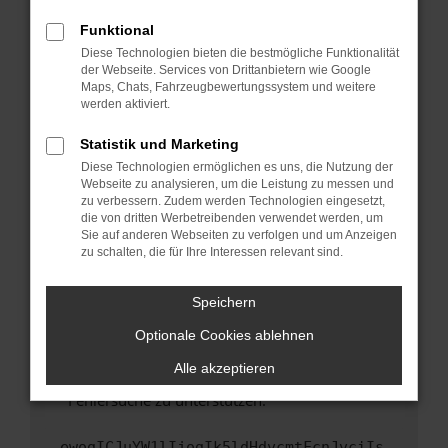
anderen Browser oder in einem privaten
Fenster?
Funktional
Starte dein Gerät neu.
Diese Technologien bieten die bestmögliche Funktionalität
der Webseite. Services von Drittanbietern wie Google
Das kann manchmal helfen, vorübergehende
Maps, Chats, Fahrzeugbewertungssystem und weitere
Probleme zu beheben.
werden aktiviert.
Stelle sicher, dass dein Browser und dein
Statistik und Marketing
Betriebssystem auf dem neuesten Stand
Diese Technologien ermöglichen es uns, die Nutzung der
sind.
Webseite zu analysieren, um die Leistung zu messen und
Veraltete Software birgt nicht nur ein
zu verbessern. Zudem werden Technologien eingesetzt,
Sicherheitsrisiko, sondern kann auch dazu
die von dritten Werbetreibenden verwendet werden, um
führen, dass bestimmte Funktionen nicht mehr
Sie auf anderen Webseiten zu verfolgen und um Anzeigen
zu schalten, die für Ihre Interessen relevant sind.
unterstützt werden.
Wende dich an den Webseitenbetreiber.
Speichern
Wenn du alle oben genannten Schritte versucht
hast, kontaktiere uns bitte. Wir werden
Optionale Cookies ablehnen
versuchen, das Problem zu beheben. Du kannst
Alle akzeptieren
uns diesen Text schicken, um uns bei der
Fehlersuche zu unterstützen:
ewogICJuYW1lIjogIk5ldHdvcmtFcnJvciIs