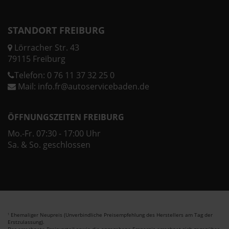
STANDORT FREIBURG
Lörracher Str. 43
79115 Freiburg
Telefon:
0 76 11 37 32 25 0
Mail:
info.fr@autoservicebaden.de
ÖFFNUNGSZEITEN FREIBURG
Mo.-Fr. 07:30 - 17:00 Uhr
Sa. & So. geschlossen
Ehemaliger Neupreis (Unverbindliche Preisempfehlung des Herstellers am Tag der
1
Erstzulassung).