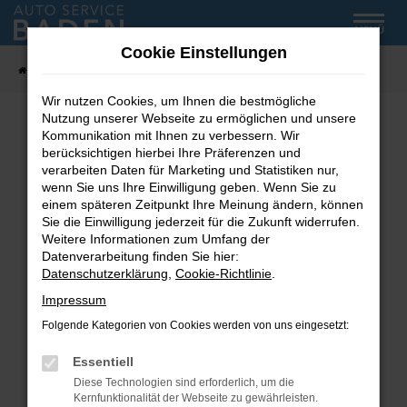
Zum
MENÜ
Hauptinhalt
Cookie Einstellungen
springen
Startseite
Fahrzeug-Showroom
Wir nutzen Cookies, um Ihnen die bestmögliche
Nutzung unserer Webseite zu ermöglichen und unsere
Kommunikation mit Ihnen zu verbessern. Wir
Fehler: Network Error
berücksichtigen hierbei Ihre Präferenzen und
verarbeiten Daten für Marketing und Statistiken nur,
wenn Sie uns Ihre Einwilligung geben. Wenn Sie zu
Beim Laden ist ein Fehler aufgetreten.
einem späteren Zeitpunkt Ihre Meinung ändern, können
Hier sind ein paar Tipps, die dir helfen können:
Sie die Einwilligung jederzeit für die Zukunft widerrufen.
Weitere Informationen zum Umfang der
Überprüfe deine Firewall und deine
Datenverarbeitung finden Sie hier:
Internetverbindung.
Datenschutzerklärung
,
Cookie-Richtlinie
.
Laden andere Webseiten, zum Beispiel deine
Impressum
Suchmaschine?
Folgende Kategorien von Cookies werden von uns eingesetzt:
Prüfe deine Browsererweiterungen.
Manche Erweiterungen, wie Werbeblocker,
Essentiell
können das Laden bestimmter Seiten
Diese Technologien sind erforderlich, um die
verhindern. Funktioniert die Seite in einem
Kernfunktionalität der Webseite zu gewährleisten.