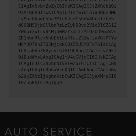
CiAgImNvbmZpZyI6IHsKICAgICJtZXRob2Qi
OiAiR0VUIiwKICAgICJ1cmwiOiAiaHR0cHM6
Ly9hcGkueC5ha3MtcHJvZC5hdWRhcmlzLm5l
dC92MS9jbGllbnRzLzIyNDQvd2Vic2l0ZS12
ZWhpY2xlcy84MjUwMzYxJTIzMTQzOD9maWVs
ZD1pbnRlcm5hbE51bWJlciZ3ZWJzaXRlPTYw
NGY0OThhZTQ3NjcxNGQzZDU5MDFkMSIsCiAg
ICAiaGVhZGVycyI6IHt9LAogICAgImJvZHki
OiBudWxsLAogICAgImV4cGVjdCI6IHsKICAg
ICAgInJlc3BvbnNlVHlwZSI6ICIiCiAgICB9
LAogICAgInRpbWVvdXQiOiAwLAogICAgInBy
b2dyZXNzIjogbnVsbCwKICAgICJyaXNreSI6
IGZhbHNlCiAgfQp9