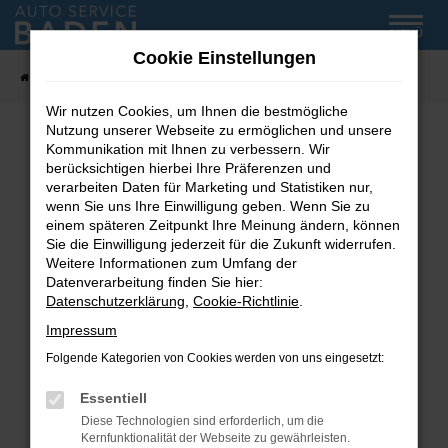
Zum
MENÜ
Hauptinhalt
Cookie Einstellungen
springen
Startseite
Fahrzeug-Showroom
Wir nutzen Cookies, um Ihnen die bestmögliche
Nutzung unserer Webseite zu ermöglichen und unsere
Kommunikation mit Ihnen zu verbessern. Wir
Fehler: Network Error
berücksichtigen hierbei Ihre Präferenzen und
verarbeiten Daten für Marketing und Statistiken nur,
wenn Sie uns Ihre Einwilligung geben. Wenn Sie zu
Beim Laden ist ein Fehler aufgetreten.
einem späteren Zeitpunkt Ihre Meinung ändern, können
Hier sind ein paar Tipps, die dir helfen können:
Sie die Einwilligung jederzeit für die Zukunft widerrufen.
Weitere Informationen zum Umfang der
Überprüfe deine Firewall und deine
Datenverarbeitung finden Sie hier:
Internetverbindung.
Datenschutzerklärung
,
Cookie-Richtlinie
.
Laden andere Webseiten, zum Beispiel deine
Impressum
Suchmaschine?
Folgende Kategorien von Cookies werden von uns eingesetzt:
Prüfe deine Browsererweiterungen.
Manche Erweiterungen, wie Werbeblocker,
Essentiell
können das Laden bestimmter Seiten
Diese Technologien sind erforderlich, um die
verhindern. Funktioniert die Seite in einem
Kernfunktionalität der Webseite zu gewährleisten.