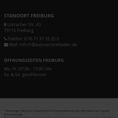
STANDORT FREIBURG
Lörracher Str. 43
79115 Freiburg
Telefon:
0 76 11 37 32 25 0
Mail:
info.fr@autoservicebaden.de
ÖFFNUNGSZEITEN FREIBURG
Mo.-Fr. 07:30 - 17:00 Uhr
Sa. & So. geschlossen
Ehemaliger Neupreis (Unverbindliche Preisempfehlung des Herstellers am Tag der
1
Erstzulassung).