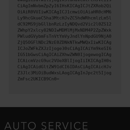
CiAgImNvbmZpZyI6IHsKICAgICJtZXRob2Qi
OiAiR0VUIiwKICAgICJ1cmwiOiAiaHR0cHM6
Ly9hcGkueC5ha3MtcHJvZC5hdWRhcmlzLm5l
dC92MS9jbGllbnRzLzIyNDQvd2Vic2l0ZS12
ZWhpY2xlcy82NDIwMDMlMjMxNDM4P2ZpZWxk
PWludGVybmFsTnVtYmVyJndlYnNpdGU9NjA0
ZjQ5OGFlNDc2NzE0ZDNkNTkwMWQxIiwKICAg
ICJoZWFkZXJzIjoge30sCiAgICAiYm9keSI6
IG51bGwsCiAgICAiZXhwZWN0IjogewogICAg
ICAicmVzcG9uc2VUeXBlIjogIiIKICAgIH0s
CiAgICAidGltZW91dCI6IDAsCiAgICAicHJv
Z3Jlc3MiOiBudWxsLAogICAgInJpc2t5Ijog
ZmFsc2UKICB9Cn0=