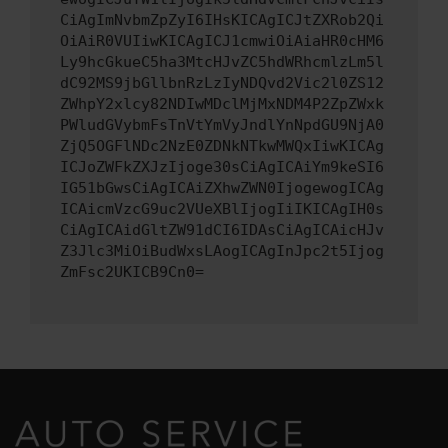
CiAgImNvbmZpZyI6IHsKICAgICJtZXRob2Qi
OiAiR0VUIiwKICAgICJ1cmwiOiAiaHR0cHM6
Ly9hcGkueC5ha3MtcHJvZC5hdWRhcmlzLm5l
dC92MS9jbGllbnRzLzIyNDQvd2Vic2l0ZS12
ZWhpY2xlcy82NDIwMDclMjMxNDM4P2ZpZWxk
PWludGVybmFsTnVtYmVyJndlYnNpdGU9NjA0
ZjQ5OGFlNDc2NzE0ZDNkNTkwMWQxIiwKICAg
ICJoZWFkZXJzIjoge30sCiAgICAiYm9keSI6
IG51bGwsCiAgICAiZXhwZWN0IjogewogICAg
ICAicmVzcG9uc2VUeXBlIjogIiIKICAgIH0s
CiAgICAidGltZW91dCI6IDAsCiAgICAicHJv
Z3Jlc3MiOiBudWxsLAogICAgInJpc2t5Ijog
ZmFsc2UKICB9Cn0=