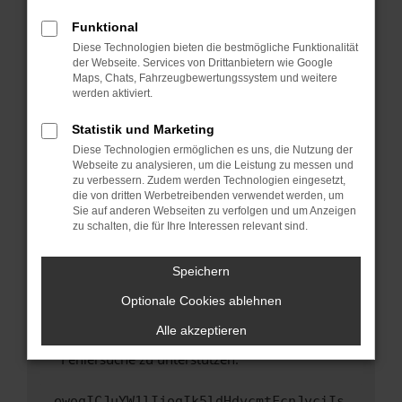
anderen Browser oder in einem privaten
Fenster?
Funktional
Starte dein Gerät neu.
Diese Technologien bieten die bestmögliche Funktionalität
der Webseite. Services von Drittanbietern wie Google
Das kann manchmal helfen, vorübergehende
Maps, Chats, Fahrzeugbewertungssystem und weitere
Probleme zu beheben.
werden aktiviert.
Stelle sicher, dass dein Browser und dein
Statistik und Marketing
Betriebssystem auf dem neuesten Stand
Diese Technologien ermöglichen es uns, die Nutzung der
sind.
Webseite zu analysieren, um die Leistung zu messen und
Veraltete Software birgt nicht nur ein
zu verbessern. Zudem werden Technologien eingesetzt,
Sicherheitsrisiko, sondern kann auch dazu
die von dritten Werbetreibenden verwendet werden, um
führen, dass bestimmte Funktionen nicht mehr
Sie auf anderen Webseiten zu verfolgen und um Anzeigen
zu schalten, die für Ihre Interessen relevant sind.
unterstützt werden.
Wende dich an den Webseitenbetreiber.
Speichern
Wenn du alle oben genannten Schritte versucht
hast, kontaktiere uns bitte. Wir werden
Optionale Cookies ablehnen
versuchen, das Problem zu beheben. Du kannst
Alle akzeptieren
uns diesen Text schicken, um uns bei der
Fehlersuche zu unterstützen:
ewogICJuYW1lIjogIk5ldHdvcmtFcnJvciIs