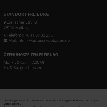
STANDORT FREIBURG
Lörracher Str. 43
79115 Freiburg
Telefon:
0 76 11 37 32 25 0
Mail:
info.fr@autoservicebaden.de
ÖFFNUNGSZEITEN FREIBURG
Mo.-Fr. 07:30 - 17:00 Uhr
Sa. & So. geschlossen
Ehemaliger Neupreis (Unverbindliche Preisempfehlung des Herstellers am Tag der
1
Erstzulassung).