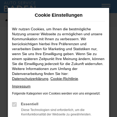
Zum
MENÜ
Hauptinhalt
Cookie Einstellungen
springen
Startseite
Fahrzeug-Showroom
Wir nutzen Cookies, um Ihnen die bestmögliche
Nutzung unserer Webseite zu ermöglichen und unsere
Kommunikation mit Ihnen zu verbessern. Wir
Fehler: Network Error
berücksichtigen hierbei Ihre Präferenzen und
verarbeiten Daten für Marketing und Statistiken nur,
wenn Sie uns Ihre Einwilligung geben. Wenn Sie zu
Beim Laden ist ein Fehler aufgetreten.
einem späteren Zeitpunkt Ihre Meinung ändern, können
Hier sind ein paar Tipps, die dir helfen können:
Sie die Einwilligung jederzeit für die Zukunft widerrufen.
Weitere Informationen zum Umfang der
Überprüfe deine Firewall und deine
Datenverarbeitung finden Sie hier:
Internetverbindung.
Datenschutzerklärung
,
Cookie-Richtlinie
.
Laden andere Webseiten, zum Beispiel deine
Impressum
Suchmaschine?
Folgende Kategorien von Cookies werden von uns eingesetzt:
Prüfe deine Browsererweiterungen.
Manche Erweiterungen, wie Werbeblocker,
Essentiell
können das Laden bestimmter Seiten
Diese Technologien sind erforderlich, um die
verhindern. Funktioniert die Seite in einem
Kernfunktionalität der Webseite zu gewährleisten.