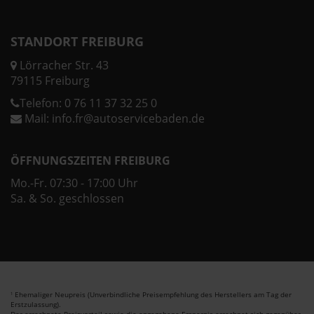
STANDORT FREIBURG
Lörracher Str. 43
79115 Freiburg
Telefon:
0 76 11 37 32 25 0
Mail:
info.fr@autoservicebaden.de
ÖFFNUNGSZEITEN FREIBURG
Mo.-Fr. 07:30 - 17:00 Uhr
Sa. & So. geschlossen
Ehemaliger Neupreis (Unverbindliche Preisempfehlung des Herstellers am Tag der
1
Erstzulassung).