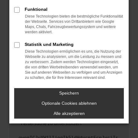
anderen Browser oder in einem privaten
Fenster?
Funktional
Starte dein Gerät neu.
Diese Technologien bieten die bestmögliche Funktionalität
der Webseite. Services von Drittanbietern wie Google
Das kann manchmal helfen, vorübergehende
Maps, Chats, Fahrzeugbewertungssystem und weitere
Probleme zu beheben.
werden aktiviert.
Stelle sicher, dass dein Browser und dein
Statistik und Marketing
Betriebssystem auf dem neuesten Stand
Diese Technologien ermöglichen es uns, die Nutzung der
sind.
Webseite zu analysieren, um die Leistung zu messen und
Veraltete Software birgt nicht nur ein
zu verbessern. Zudem werden Technologien eingesetzt,
Sicherheitsrisiko, sondern kann auch dazu
die von dritten Werbetreibenden verwendet werden, um
führen, dass bestimmte Funktionen nicht mehr
Sie auf anderen Webseiten zu verfolgen und um Anzeigen
zu schalten, die für Ihre Interessen relevant sind.
unterstützt werden.
Wende dich an den Webseitenbetreiber.
Speichern
Wenn du alle oben genannten Schritte versucht
hast, kontaktiere uns bitte. Wir werden
Optionale Cookies ablehnen
versuchen, das Problem zu beheben. Du kannst
Alle akzeptieren
uns diesen Text schicken, um uns bei der
Fehlersuche zu unterstützen:
ewogICJuYW1lIjogIk5ldHdvcmtFcnJvciIs