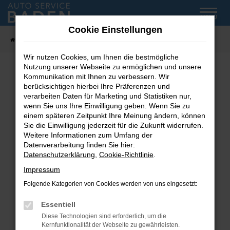
Zum
MENÜ
Hauptinhalt
Cookie Einstellungen
springen
Startseite
Fahrzeug-Showroom
Wir nutzen Cookies, um Ihnen die bestmögliche
Nutzung unserer Webseite zu ermöglichen und unsere
Kommunikation mit Ihnen zu verbessern. Wir
Fehler: Network Error
berücksichtigen hierbei Ihre Präferenzen und
verarbeiten Daten für Marketing und Statistiken nur,
wenn Sie uns Ihre Einwilligung geben. Wenn Sie zu
Beim Laden ist ein Fehler aufgetreten.
einem späteren Zeitpunkt Ihre Meinung ändern, können
Hier sind ein paar Tipps, die dir helfen können:
Sie die Einwilligung jederzeit für die Zukunft widerrufen.
Weitere Informationen zum Umfang der
Überprüfe deine Firewall und deine
Datenverarbeitung finden Sie hier:
Internetverbindung.
Datenschutzerklärung
,
Cookie-Richtlinie
.
Laden andere Webseiten, zum Beispiel deine
Impressum
Suchmaschine?
Folgende Kategorien von Cookies werden von uns eingesetzt:
Prüfe deine Browsererweiterungen.
Manche Erweiterungen, wie Werbeblocker,
Essentiell
können das Laden bestimmter Seiten
Diese Technologien sind erforderlich, um die
verhindern. Funktioniert die Seite in einem
Kernfunktionalität der Webseite zu gewährleisten.