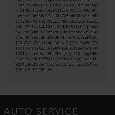
CiAgImNvbmZpZyI6IHsKICAgICJtZXRob2Qi
OiAiR0VUIiwKICAgICJ1cmwiOiAiaHR0cHM6
Ly9hcGkueC5ha3MtcHJvZC5hdWRhcmlzLm5l
dC92MS9jbGllbnRzLzIyNDQvd2Vic2l0ZS12
ZWhpY2xlcy8wNTQ3NjAlMjMxNTYyP2ZpZWxk
PWludGVybmFsTnVtYmVyJndlYnNpdGU9NjA0
ZjQ5OGFlNDc2NzE0ZDNkNTkwMWQxIiwKICAg
ICJoZWFkZXJzIjoge30sCiAgICAiYm9keSI6
IG51bGwsCiAgICAiZXhwZWN0IjogewogICAg
ICAicmVzcG9uc2VUeXBlIjogIiIKICAgIH0s
CiAgICAidGltZW91dCI6IDAsCiAgICAicHJv
Z3Jlc3MiOiBudWxsLAogICAgInJpc2t5Ijog
ZmFsc2UKICB9Cn0=