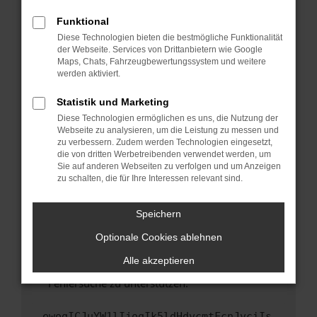
anderen Browser oder in einem privaten
Fenster?
Funktional
Starte dein Gerät neu.
Diese Technologien bieten die bestmögliche Funktionalität
der Webseite. Services von Drittanbietern wie Google
Das kann manchmal helfen, vorübergehende
Maps, Chats, Fahrzeugbewertungssystem und weitere
Probleme zu beheben.
werden aktiviert.
Stelle sicher, dass dein Browser und dein
Statistik und Marketing
Betriebssystem auf dem neuesten Stand
Diese Technologien ermöglichen es uns, die Nutzung der
sind.
Webseite zu analysieren, um die Leistung zu messen und
Veraltete Software birgt nicht nur ein
zu verbessern. Zudem werden Technologien eingesetzt,
Sicherheitsrisiko, sondern kann auch dazu
die von dritten Werbetreibenden verwendet werden, um
führen, dass bestimmte Funktionen nicht mehr
Sie auf anderen Webseiten zu verfolgen und um Anzeigen
zu schalten, die für Ihre Interessen relevant sind.
unterstützt werden.
Wende dich an den Webseitenbetreiber.
Speichern
Wenn du alle oben genannten Schritte versucht
hast, kontaktiere uns bitte. Wir werden
Optionale Cookies ablehnen
versuchen, das Problem zu beheben. Du kannst
Alle akzeptieren
uns diesen Text schicken, um uns bei der
Fehlersuche zu unterstützen:
ewogICJuYW1lIjogIk5ldHdvcmtFcnJvciIs