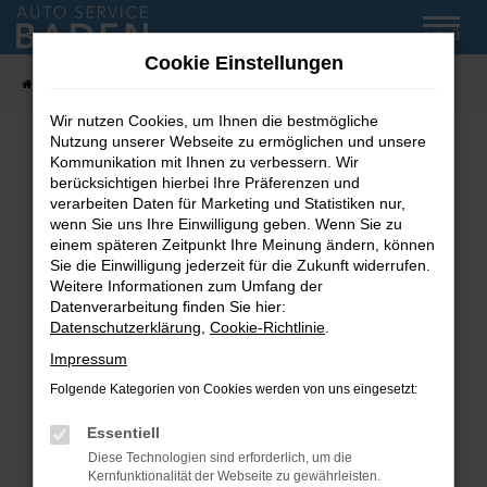
Zum
MENÜ
Hauptinhalt
Cookie Einstellungen
springen
Startseite
Fahrzeug-Showroom
Wir nutzen Cookies, um Ihnen die bestmögliche
Nutzung unserer Webseite zu ermöglichen und unsere
Kommunikation mit Ihnen zu verbessern. Wir
Fehler: Network Error
berücksichtigen hierbei Ihre Präferenzen und
verarbeiten Daten für Marketing und Statistiken nur,
wenn Sie uns Ihre Einwilligung geben. Wenn Sie zu
Beim Laden ist ein Fehler aufgetreten.
einem späteren Zeitpunkt Ihre Meinung ändern, können
Hier sind ein paar Tipps, die dir helfen können:
Sie die Einwilligung jederzeit für die Zukunft widerrufen.
Weitere Informationen zum Umfang der
Überprüfe deine Firewall und deine
Datenverarbeitung finden Sie hier:
Internetverbindung.
Datenschutzerklärung
,
Cookie-Richtlinie
.
Laden andere Webseiten, zum Beispiel deine
Impressum
Suchmaschine?
Folgende Kategorien von Cookies werden von uns eingesetzt:
Prüfe deine Browsererweiterungen.
Manche Erweiterungen, wie Werbeblocker,
Essentiell
können das Laden bestimmter Seiten
Diese Technologien sind erforderlich, um die
verhindern. Funktioniert die Seite in einem
Kernfunktionalität der Webseite zu gewährleisten.