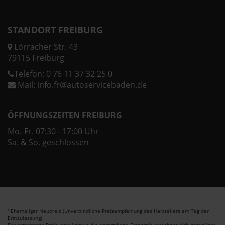
STANDORT FREIBURG
Lörracher Str. 43
79115 Freiburg
Telefon:
0 76 11 37 32 25 0
Mail:
info.fr@autoservicebaden.de
ÖFFNUNGSZEITEN FREIBURG
Mo.-Fr. 07:30 - 17:00 Uhr
Sa. & So. geschlossen
Ehemaliger Neupreis (Unverbindliche Preisempfehlung des Herstellers am Tag der
1
Erstzulassung).