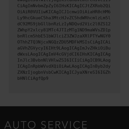
CiAgImNvbmZpZyI6IHsKICAgICJtZXRob2Qi
OiAiR0VUIiwKICAgICJ1cmwiOiAiaHR0cHM6
Ly9hcGkueC5ha3MtcHJvZC5hdWRhcmlzLm5l
dC92MS9jbGllbnRzLzIyNDQvd2Vic2l0ZS12
ZWhpY2xlcy81MTc4JTIzMTg1ND9maWVsZD1p
bnRlcm5hbE51bWJlciZ3ZWJzaXRlPTYwNGY0
OThhZTQ3NjcxNGQzZDU5MDFkMSIsCiAgICAi
aGVhZGVycyI6IHt9LAogICAgImJvZHkiOiBu
dWxsLAogICAgImV4cGVjdCI6IHsKICAgICAg
InJlc3BvbnNlVHlwZSI6ICIiCiAgICB9LAog
ICAgInRpbWVvdXQiOiAwLAogICAgInByb2dy
ZXNzIjogbnVsbCwKICAgICJyaXNreSI6IGZh
bHNlCiAgfQp9