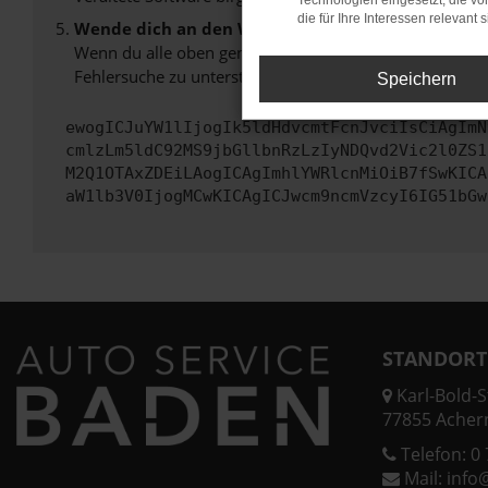
Technologien eingesetzt, die v
die für Ihre Interessen relevant s
Wende dich an den Webseitenbetreiber.
Wenn du alle oben genannten Schritte versucht hast, k
Fehlersuche zu unterstützen:
Speichern
ewogICJuYW1lIjogIk5ldHdvcmtFcnJvciIsCiAgImN
cmlzLm5ldC92MS9jbGllbnRzLzIyNDQvd2Vic2l0ZS1
M2Q1OTAxZDEiLAogICAgImhlYWRlcnMiOiB7fSwKICA
aW1lb3V0IjogMCwKICAgICJwcm9ncmVzcyI6IG51bGw
STANDORT
Karl-Bold-St
77855 Acher
Telefon:
0 
Mail:
info