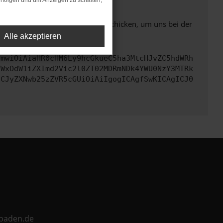
rfolgen und um Anzeigen zu schalten,
ben. Du kannst uns diesen Text schicken, um uns bei der
Alle akzeptieren
cmwiOiAiaHR0cHM6Ly9hcGkueC5ha3MtcHJvZC5hdWRh
YWxOdW1iZXImd2Vic2l0ZT02MDRmNDk4YWU0NzY3MTRk
ICJyZXNwb25zZVR5cGUiOiAiIgogICAgfSwKICAgICJ0
ebaden.de