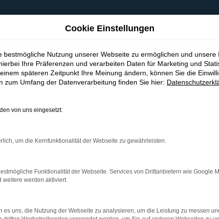
Cookie Einstellungen
ie bestmögliche Nutzung unserer Webseite zu ermöglichen und unsere
hierbei Ihre Präferenzen und verarbeiten Daten für Marketing und Stati
einem späteren Zeitpunkt Ihre Meinung ändern, können Sie die Einwillig
en zum Umfang der Datenverarbeitung finden Sie hier:
Datenschutzerkl
en von uns eingesetzt:
indung.
hine?
rlich, um die Kernfunktionalität der Webseite zu gewährleisten.
aden bestimmter Seiten verhindern. Funktioniert die Seite in e
estmögliche Funktionalität der Webseite. Services von Drittanbietern wie Google 
eitere werden aktiviert.
 zu beheben.
bssystem auf dem neuesten Stand sind.
 es uns, die Nutzung der Webseite zu analysieren, um die Leistung zu messen u
ko, sondern kann auch dazu führen, dass bestimmte Funktionen nic