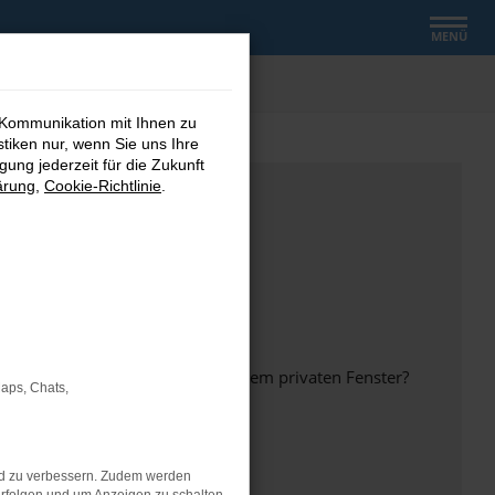
MENÜ
 Kommunikation mit Ihnen zu
stiken nur, wenn Sie uns Ihre
ung jederzeit für die Zukunft
ärung
,
Cookie-Richtlinie
.
inem anderen Browser oder in einem privaten Fenster?
Maps, Chats,
nd zu verbessern. Zudem werden
ht mehr unterstützt werden.