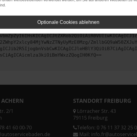
on dritten Werbetreibenden verwendet werden, um Sie auf anderen Webseiten zu ve
ind.
ontaktiere uns bitte. Wir werden versuchen, das Problem zu behe
Optionale Cookies ablehnen
vbmZpZyI6IHsKICAgICJtZXRob2QiOiAiR0VUIiwKICAgICJ1
2ZWhpY2xlcy84MjYwNzZTNyUyMzE0Mzg/ZmllbGQ9aW50ZXJu
gICJib2R5IjogbnVsbCwKICAgICJleHBlY3QiOiB7CiAgICAg
sCiAgICAicmlza3kiOiBmYWxzZQogIH0KfQ==
 ACHERN
STANDORT FREIBURG
r. 2/1
Lörracher Str. 43
n
79115 Freiburg
78 41 60 00-70
Telefon:
0 76 11 37 32 25 0
@autoservicebaden.de
Mail:
info.fr@autoservic