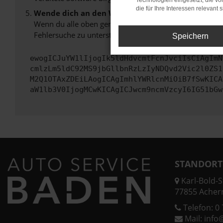
Technologien eingesetzt, die v
die für Ihre Interessen relevant s
Wende dich an den Webseitenbetreiber.
Wenn du alle oben genannten Schritte versucht hast, k
Fehlersuche zu unterstützen:
Speichern
ewogICJuYW1lIjogIk5ldHdvcmtFcnJvciIsCiAgImN
cmlzLm5ldC92MS9jbGllbnRzLzIyNDQvd2Vic2l0ZS1
M2Q1OTAxZDEiLAogICAgImhlYWRlcnMiOiB7fSwKICA
aW1lb3V0IjogMCwKICAgICJwcm9ncmVzcyI6IG51bGw
STANDORT
Karl-Bold-St
77855 Acher
Telefon:
0 
Mail:
info