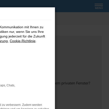
MENÜ
 Kommunikation mit Ihnen zu
stiken nur, wenn Sie uns Ihre
ung jederzeit für die Zukunft
ärung
,
Cookie-Richtlinie
.
inem anderen Browser oder in einem privaten Fenster?
Maps, Chats,
nd zu verbessern. Zudem werden
ht mehr unterstützt werden.