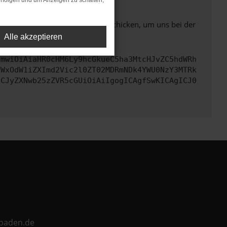
rfolgen und um Anzeigen zu schalten,
ben. Du kannst uns diesen Text schicken, um uns bei der
Alle akzeptieren
cmwiOiAiaHR0cHM6Ly9hcGkueC5ha3MtcHJvZC5hdWRh
YWxOdW1iZXImd2Vic2l0ZT02MDRmNDk4YWU0NzY3MTRk
ICJyZXNwb25zZVR5cGUiOiAiIgogICAgfSwKICAgICJ0
ebaden.de