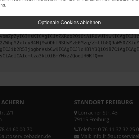
on dritten Werbetreibenden verwendet werden, um Sie auf anderen Webseiten zu ve
ind.
ontaktiere uns bitte. Wir werden versuchen, das Problem zu behe
Optionale Cookies ablehnen
vbmZpZyI6IHsKICAgICJtZXRob2QiOiAiR0VUIiwKICAgICJ1
2ZWhpY2xlcy84MjYwODhTNSUyMzE0Mzg/ZmllbGQ9aW50ZXJu
gICJib2R5IjogbnVsbCwKICAgICJleHBlY3QiOiB7CiAgICAg
sCiAgICAicmlza3kiOiBmYWxzZQogIH0KfQ==
 ACHERN
STANDORT FREIBURG
r. 2/1
Lörracher Str. 43
n
79115 Freiburg
78 41 60 00-70
Telefon:
0 76 11 37 32 25 0
@autoservicebaden.de
Mail:
info.fr@autoservic