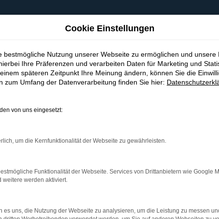
Cookie Einstellungen
ie bestmögliche Nutzung unserer Webseite zu ermöglichen und unsere
hierbei Ihre Präferenzen und verarbeiten Daten für Marketing und Stati
einem späteren Zeitpunkt Ihre Meinung ändern, können Sie die Einwillig
en zum Umfang der Datenverarbeitung finden Sie hier:
Datenschutzerkl
en von uns eingesetzt:
indung.
hine?
rlich, um die Kernfunktionalität der Webseite zu gewährleisten.
aden bestimmter Seiten verhindern. Funktioniert die Seite in e
estmögliche Funktionalität der Webseite. Services von Drittanbietern wie Google 
eitere werden aktiviert.
 zu beheben.
bssystem auf dem neuesten Stand sind.
 es uns, die Nutzung der Webseite zu analysieren, um die Leistung zu messen u
ko, sondern kann auch dazu führen, dass bestimmte Funktionen nic