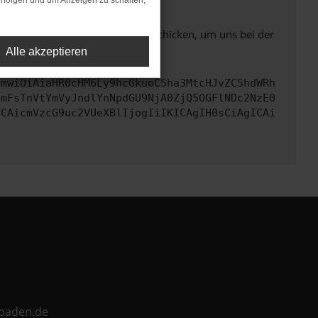
rfolgen und um Anzeigen zu schalten,
ben. Du kannst uns diesen Text schicken, um uns bei der
Alle akzeptieren
cmwiOiAiaHR0cHM6Ly9hcGkueC5ha3MtcHJvZC5hdWRh
bmFsTnVtYmVyJndlYnNpdGU9NjA0ZjQ5OGFlNDc2NzE0
ICAicmVzcG9uc2VUeXBlIjogIiIKICAgIH0sCiAgICAi
ebaden.de