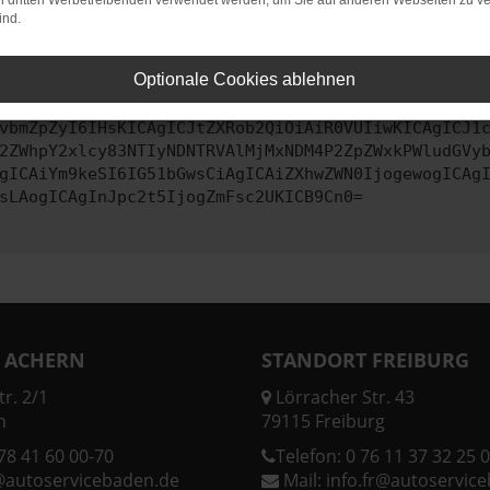
on dritten Werbetreibenden verwendet werden, um Sie auf anderen Webseiten zu ve
ind.
ontaktiere uns bitte. Wir werden versuchen, das Problem zu behe
Optionale Cookies ablehnen
vbmZpZyI6IHsKICAgICJtZXRob2QiOiAiR0VUIiwKICAgICJ1
2ZWhpY2xlcy83NTIyNDNTRVAlMjMxNDM4P2ZpZWxkPWludGVy
gICAiYm9keSI6IG51bGwsCiAgICAiZXhwZWN0IjogewogICAg
sLAogICAgInJpc2t5IjogZmFsc2UKICB9Cn0=
 ACHERN
STANDORT FREIBURG
r. 2/1
Lörracher Str. 43
n
79115 Freiburg
78 41 60 00-70
Telefon:
0 76 11 37 32 25 0
@autoservicebaden.de
Mail:
info.fr@autoservic