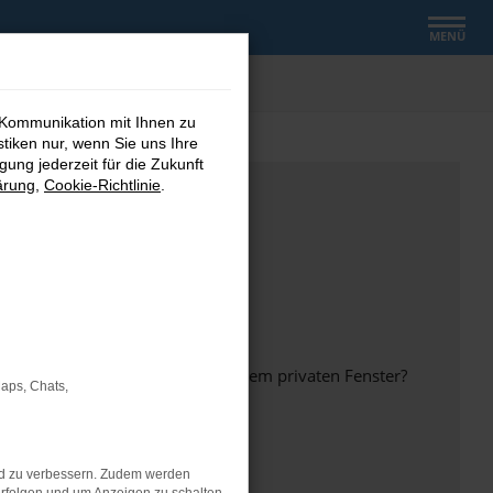
MENÜ
 Kommunikation mit Ihnen zu
stiken nur, wenn Sie uns Ihre
ung jederzeit für die Zukunft
ärung
,
Cookie-Richtlinie
.
inem anderen Browser oder in einem privaten Fenster?
Maps, Chats,
nd zu verbessern. Zudem werden
ht mehr unterstützt werden.