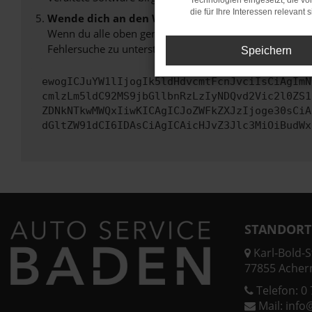
Technologien eingesetzt, die v
die für Ihre Interessen relevant s
Wende dich an den Webseitenbetreiber.
Wenn du alle oben genannten Schritte versucht hast, k
Fehlersuche zu unterstützen:
Speichern
ewogICJuYW1lIjogIk5ldHdvcmtFcnJvciIsCiAgImN
cmlzLm5ldC92MS9jbGllbnRzLzIyNDQvd2Vic2l0ZS1
ZDNkNTkwMWQxIiwKICAgICJoZWFkZXJzIjoge30sCiA
dGltZW91dCI6IDAsCiAgICAicHJvZ3Jlc3MiOiBudWx
STANDORT
Karl-Bold-St
77855 Acher
Telefon:
0 
Mail:
info