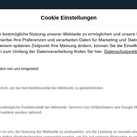
Cookie Einstellungen
ie bestmögliche Nutzung unserer Webseite zu ermöglichen und unsere
hierbei Ihre Präferenzen und verarbeiten Daten für Marketing und Stati
einem späteren Zeitpunkt Ihre Meinung ändern, können Sie die Einwillig
en zum Umfang der Datenverarbeitung finden Sie hier:
Datenschutzerkl
en von uns eingesetzt:
indung.
hine?
rlich, um die Kernfunktionalität der Webseite zu gewährleisten.
aden bestimmter Seiten verhindern. Funktioniert die Seite in e
estmögliche Funktionalität der Webseite. Services von Drittanbietern wie Google 
eitere werden aktiviert.
 zu beheben.
bssystem auf dem neuesten Stand sind.
 es uns, die Nutzung der Webseite zu analysieren, um die Leistung zu messen u
ko, sondern kann auch dazu führen, dass bestimmte Funktionen nic