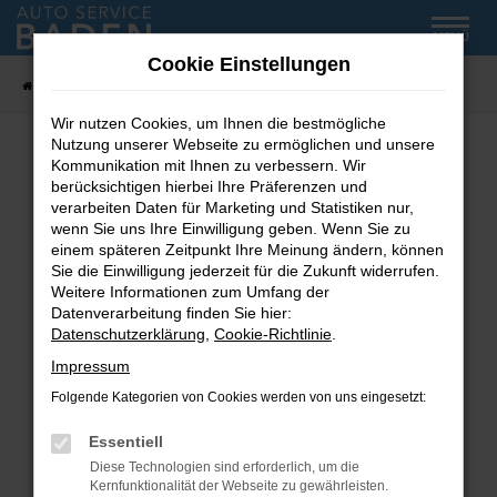
Zum
MENÜ
Hauptinhalt
Cookie Einstellungen
springen
Startseite
Fahrzeug-Showroom
Wir nutzen Cookies, um Ihnen die bestmögliche
Nutzung unserer Webseite zu ermöglichen und unsere
Kommunikation mit Ihnen zu verbessern. Wir
Fehler: Network Error
berücksichtigen hierbei Ihre Präferenzen und
verarbeiten Daten für Marketing und Statistiken nur,
wenn Sie uns Ihre Einwilligung geben. Wenn Sie zu
Beim Laden ist ein Fehler aufgetreten.
einem späteren Zeitpunkt Ihre Meinung ändern, können
Hier sind ein paar Tipps, die dir helfen können:
Sie die Einwilligung jederzeit für die Zukunft widerrufen.
Weitere Informationen zum Umfang der
Überprüfe deine Firewall und deine
Datenverarbeitung finden Sie hier:
Internetverbindung.
Datenschutzerklärung
,
Cookie-Richtlinie
.
Laden andere Webseiten, zum Beispiel deine
Impressum
Suchmaschine?
Folgende Kategorien von Cookies werden von uns eingesetzt:
Prüfe deine Browsererweiterungen.
Manche Erweiterungen, wie Werbeblocker,
Essentiell
können das Laden bestimmter Seiten
Diese Technologien sind erforderlich, um die
verhindern. Funktioniert die Seite in einem
Kernfunktionalität der Webseite zu gewährleisten.