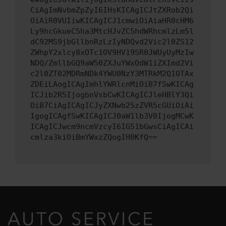
CiAgImNvbmZpZyI6IHsKICAgICJtZXRob2Qi
OiAiR0VUIiwKICAgICJ1cmwiOiAiaHR0cHM6
Ly9hcGkueC5ha3MtcHJvZC5hdWRhcmlzLm5l
dC92MS9jbGllbnRzLzIyNDQvd2Vic2l0ZS12
ZWhpY2xlcy8xOTc1OV9HV19SR0JWUyUyMzIw
NDQ/ZmllbGQ9aW50ZXJuYWxOdW1iZXImd2Vi
c2l0ZT02MDRmNDk4YWU0NzY3MTRkM2Q1OTAx
ZDEiLAogICAgImhlYWRlcnMiOiB7fSwKICAg
ICJib2R5IjogbnVsbCwKICAgICJleHBlY3Qi
OiB7CiAgICAgICJyZXNwb25zZVR5cGUiOiAi
IgogICAgfSwKICAgICJ0aW1lb3V0IjogMCwK
ICAgICJwcm9ncmVzcyI6IG51bGwsCiAgICAi
cmlza3kiOiBmYWxzZQogIH0KfQ==