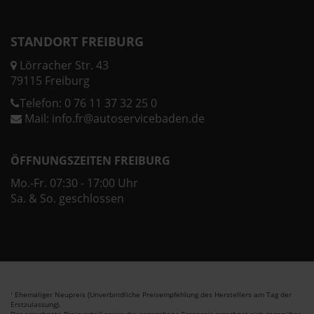
STANDORT FREIBURG
Lörracher Str. 43
79115 Freiburg
Telefon:
0 76 11 37 32 25 0
Mail:
info.fr@autoservicebaden.de
ÖFFNUNGSZEITEN FREIBURG
Mo.-Fr. 07:30 - 17:00 Uhr
Sa. & So. geschlossen
Ehemaliger Neupreis (Unverbindliche Preisempfehlung des Herstellers am Tag der
1
Erstzulassung).