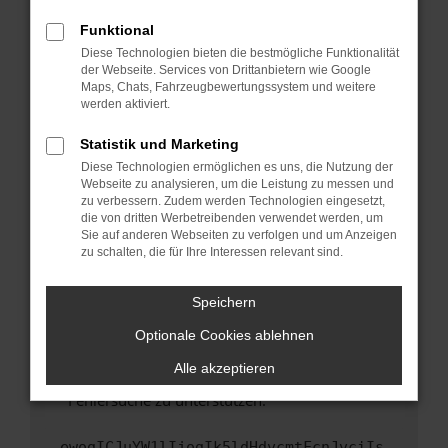
anderen Browser oder in einem privaten
Fenster?
Funktional
Starte dein Gerät neu.
Diese Technologien bieten die bestmögliche Funktionalität
der Webseite. Services von Drittanbietern wie Google
Das kann manchmal helfen, vorübergehende
Maps, Chats, Fahrzeugbewertungssystem und weitere
Probleme zu beheben.
werden aktiviert.
Stelle sicher, dass dein Browser und dein
Statistik und Marketing
Betriebssystem auf dem neuesten Stand
Diese Technologien ermöglichen es uns, die Nutzung der
sind.
Webseite zu analysieren, um die Leistung zu messen und
Veraltete Software birgt nicht nur ein
zu verbessern. Zudem werden Technologien eingesetzt,
Sicherheitsrisiko, sondern kann auch dazu
die von dritten Werbetreibenden verwendet werden, um
führen, dass bestimmte Funktionen nicht mehr
Sie auf anderen Webseiten zu verfolgen und um Anzeigen
zu schalten, die für Ihre Interessen relevant sind.
unterstützt werden.
Wende dich an den Webseitenbetreiber.
Speichern
Wenn du alle oben genannten Schritte versucht
hast, kontaktiere uns bitte. Wir werden
Optionale Cookies ablehnen
versuchen, das Problem zu beheben. Du kannst
Alle akzeptieren
uns diesen Text schicken, um uns bei der
Fehlersuche zu unterstützen:
ewogICJuYW1lIjogIk5ldHdvcmtFcnJvciIs