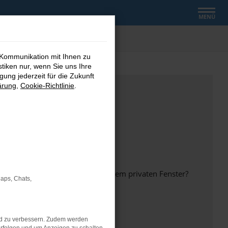
MENÜ
 Kommunikation mit Ihnen zu
stiken nur, wenn Sie uns Ihre
ung jederzeit für die Zukunft
ärung
,
Cookie-Richtlinie
.
inem anderen Browser oder in einem privaten Fenster?
Maps, Chats,
nd zu verbessern. Zudem werden
ht mehr unterstützt werden.