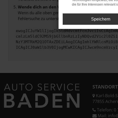
Technologien eingesetzt, die v
die für Ihre Interessen relevant s
Wende dich an den Webseitenbetreiber.
Wenn du alle oben genannten Schritte versucht hast, k
Fehlersuche zu unterstützen:
Speichern
ewogICJuYW1lIjogIk5ldHdvcmtFcnJvciIsCiAgImN
cmlzLm5ldC92MS9jbGllbnRzLzIyNDQvd2Vic2l0ZS1
NzY3MTRkM2Q1OTAxZDEiLAogICAgImhlYWRlcnMiOiB
ICAgICJ0aW1lb3V0IjogMCwKICAgICJwcm9ncmVzcyI
STANDORT
Karl-Bold-St
77855 Acher
Telefon:
0 
Mail:
info