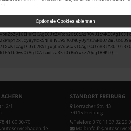
on dritten Werbetreibenden verwendet werden, um Sie auf anderen Webseiten zu ve
ind.
ontaktiere uns bitte. Wir werden versuchen, das Problem zu behe
Optionale Cookies ablehnen
vbmZpZyI6IHsKICAgICJtZXRob2QiOiAiR0VUIiwKICAgICJ1
2ZWhpY2xlcy8yMzk5NF9HV19SR0JWUyUyMzIwNDQ/ZmllbGQ9
7fSwKICAgICJib2R5IjogbnVsbCwKICAgICJleHBlY3QiOiB7
6IG51bGwsCiAgICAicmlza3kiOiBmYWxzZQogIH0KfQ==
 ACHERN
STANDORT FREIBURG
r. 2/1
Lörracher Str. 43
n
79115 Freiburg
78 41 60 00-70
Telefon:
0 76 11 37 32 25 0
@autoservicebaden.de
Mail:
info.fr@autoservic