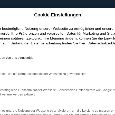
Cookie Einstellungen
ie bestmögliche Nutzung unserer Webseite zu ermöglichen und unsere
hierbei Ihre Präferenzen und verarbeiten Daten für Marketing und Stati
einem späteren Zeitpunkt Ihre Meinung ändern, können Sie die Einwillig
en zum Umfang der Datenverarbeitung finden Sie hier:
Datenschutzerkl
en von uns eingesetzt:
indung.
hine?
rlich, um die Kernfunktionalität der Webseite zu gewährleisten.
aden bestimmter Seiten verhindern. Funktioniert die Seite in e
estmögliche Funktionalität der Webseite. Services von Drittanbietern wie Google 
eitere werden aktiviert.
 zu beheben.
bssystem auf dem neuesten Stand sind.
 es uns, die Nutzung der Webseite zu analysieren, um die Leistung zu messen u
ko, sondern kann auch dazu führen, dass bestimmte Funktionen nic