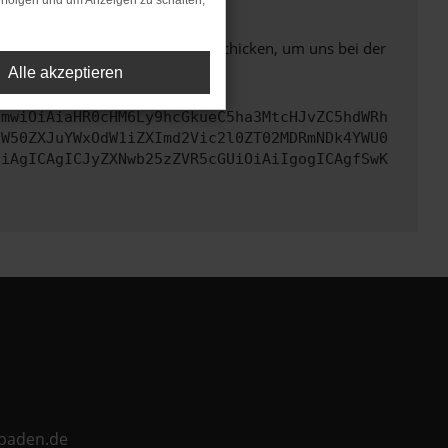
rfolgen und um Anzeigen zu schalten,
ben. Du kannst uns diesen Text schicken, um uns bei der
Alle akzeptieren
cmwiOiAiaHR0cHM6Ly9hcGkueC5ha3MtcHJvZC5hdWRh
aW50ZXJuYWxOdW1iZXImd2Vic2l0ZT02MDRmNDk4YWU0
CiAgICAgICJyZXNwb25zZVR5cGUiOiAiIgogICAgfSwK
ebaden.de