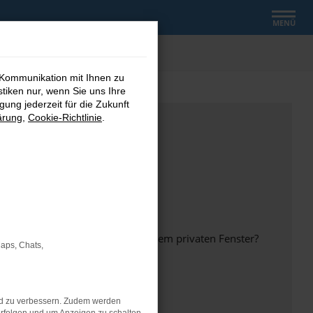
MENÜ
 Kommunikation mit Ihnen zu
stiken nur, wenn Sie uns Ihre
ung jederzeit für die Zukunft
ärung
,
Cookie-Richtlinie
.
inem anderen Browser oder in einem privaten Fenster?
Maps, Chats,
nd zu verbessern. Zudem werden
ht mehr unterstützt werden.