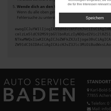
Technologien eingesetzt, die v
die für Ihre Interessen relevant s
Wende dich an den Webseitenbetreiber.
Wenn du alle oben genannten Schritte versucht hast, k
Fehlersuche zu unterstützen:
Speichern
ewogICJuYW1lIjogIk5ldHdvcmtFcnJvciIsCiAgImN
cmlzLm5ldC92MS9jbGllbnRzLzIyNDQvd2Vic2l0ZS1
NTkwMWQxIiwKICAgICJoZWFkZXJzIjoge30sCiAgICA
ZW91dCI6IDAsCiAgICAicHJvZ3Jlc3MiOiBudWxsLAo
STANDORT
Karl-Bold-St
77855 Acher
Telefon:
0 
Mail:
info