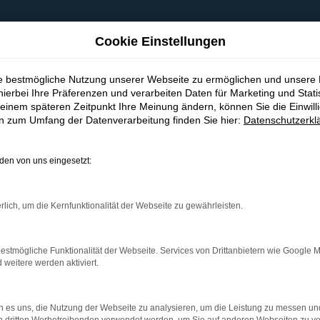
Cookie Einstellungen
ie bestmögliche Nutzung unserer Webseite zu ermöglichen und unsere
hierbei Ihre Präferenzen und verarbeiten Daten für Marketing und Stati
einem späteren Zeitpunkt Ihre Meinung ändern, können Sie die Einwillig
en zum Umfang der Datenverarbeitung finden Sie hier:
Datenschutzerkl
en von uns eingesetzt:
indung.
hine?
rlich, um die Kernfunktionalität der Webseite zu gewährleisten.
aden bestimmter Seiten verhindern. Funktioniert die Seite in e
estmögliche Funktionalität der Webseite. Services von Drittanbietern wie Google 
eitere werden aktiviert.
 zu beheben.
bssystem auf dem neuesten Stand sind.
 es uns, die Nutzung der Webseite zu analysieren, um die Leistung zu messen u
ko, sondern kann auch dazu führen, dass bestimmte Funktionen nic