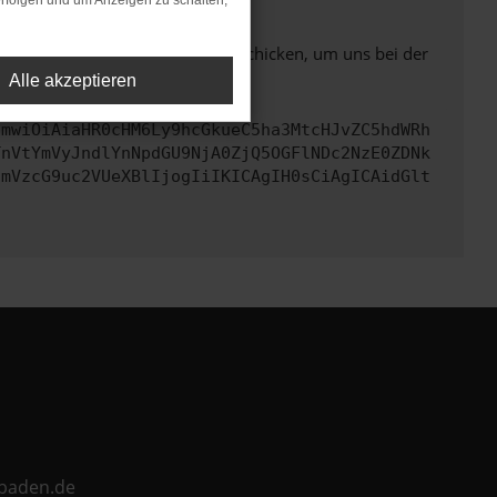
rfolgen und um Anzeigen zu schalten,
ben. Du kannst uns diesen Text schicken, um uns bei der
Alle akzeptieren
cmwiOiAiaHR0cHM6Ly9hcGkueC5ha3MtcHJvZC5hdWRh
TnVtYmVyJndlYnNpdGU9NjA0ZjQ5OGFlNDc2NzE0ZDNk
cmVzcG9uc2VUeXBlIjogIiIKICAgIH0sCiAgICAidGlt
ebaden.de