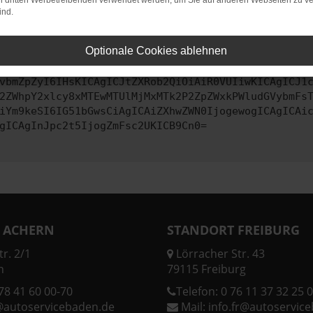
on dritten Werbetreibenden verwendet werden, um Sie auf anderen Webseiten zu ve
ind.
ontaktiere uns bitte. Wir werden versuchen, das Problem zu behe
Optionale Cookies ablehnen
vbmZpZyI6IHsKICAgICJtZXRob2QiOiAiR0VUIiwKICAgICJ1
2ZWhpY2xlcy8xMTEwMTUlMjMxMTk2P2ZpZWxkPWludGVybmFs
iYm9keSI6IG51bGwsCiAgICAiZXhwZWN0IjogewogICAgICAi
gICAgInJpc2t5IjogZmFsc2UKICB9Cn0=
 ACHERN
STANDORT FREIBURG
r. 2/1
Lörracher Str. 43
n
79115 Freiburg
78 41 60 00-70
Telefon:
0 76 11 37 32 25 0
@autoservicebaden.de
Mail:
info.fr@autoservic