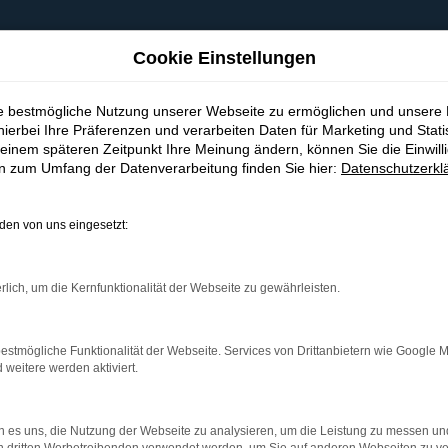
Cookie Einstellungen
ie bestmögliche Nutzung unserer Webseite zu ermöglichen und unsere
hierbei Ihre Präferenzen und verarbeiten Daten für Marketing und Stati
einem späteren Zeitpunkt Ihre Meinung ändern, können Sie die Einwillig
en zum Umfang der Datenverarbeitung finden Sie hier:
Datenschutzerkl
en von uns eingesetzt:
indung.
hine?
rlich, um die Kernfunktionalität der Webseite zu gewährleisten.
aden bestimmter Seiten verhindern. Funktioniert die Seite in e
estmögliche Funktionalität der Webseite. Services von Drittanbietern wie Google 
eitere werden aktiviert.
 zu beheben.
bssystem auf dem neuesten Stand sind.
 es uns, die Nutzung der Webseite zu analysieren, um die Leistung zu messen u
ko, sondern kann auch dazu führen, dass bestimmte Funktionen nic