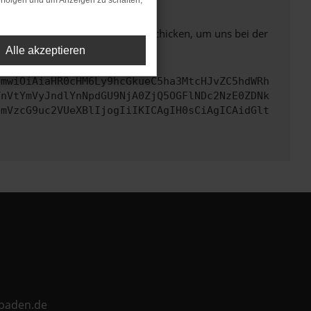
rfolgen und um Anzeigen zu schalten,
ben. Du kannst uns diesen Text schicken, um uns bei der
Alle akzeptieren
cmwiOiAiaHR0cHM6Ly9hcGkueC5ha3MtcHJvZC5hdWRh
TnVtYmVyJndlYnNpdGU9NjA0ZjQ5OGFlNDc2NzE0ZDNk
cmVzcG9uc2VUeXBlIjogIiIKICAgIH0sCiAgICAidGlt
ebaden.de