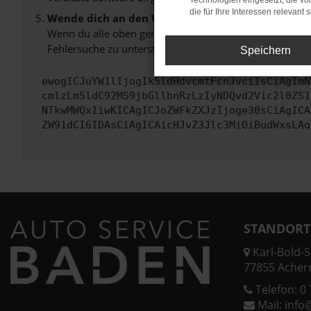
Technologien eingesetzt, die v
die für Ihre Interessen relevant s
Wende dich an den Webseitenbetreiber.
Wenn du alle oben genannten Schritte versucht hast, k
Fehlersuche zu unterstützen:
Speichern
ewogICJuYW1lIjogIk5ldHdvcmtFcnJvciIsCiAgImN
cmlzLm5ldC92MS9jbGllbnRzLzIyNDQvd2Vic2l0ZS1
NTkwMWQxIiwKICAgICJoZWFkZXJzIjoge30sCiAgICA
ZW91dCI6IDAsCiAgICAicHJvZ3Jlc3MiOiBudWxsLAo
STANDORT
Karl-Bold-St
77855 Acher
Telefon:
0 
Mail:
info