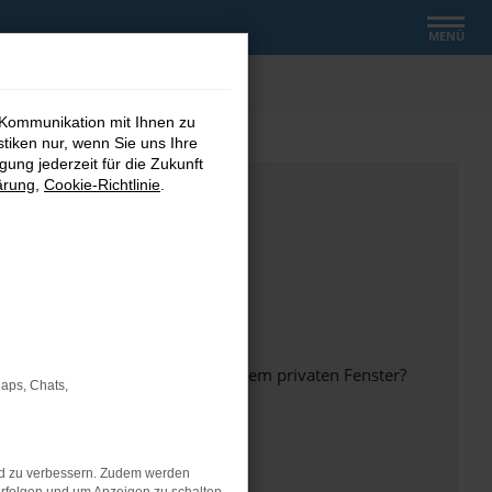
MENÜ
 Kommunikation mit Ihnen zu
stiken nur, wenn Sie uns Ihre
ung jederzeit für die Zukunft
ärung
,
Cookie-Richtlinie
.
inem anderen Browser oder in einem privaten Fenster?
Maps, Chats,
nd zu verbessern. Zudem werden
ht mehr unterstützt werden.