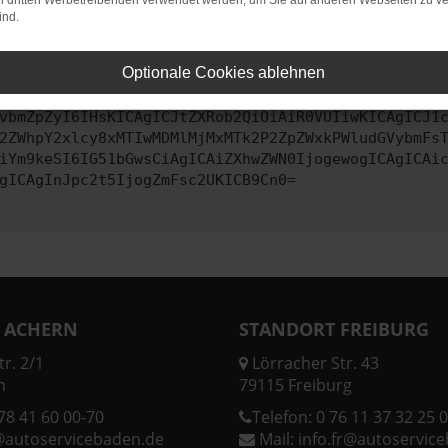
on dritten Werbetreibenden verwendet werden, um Sie auf anderen Webseiten zu ve
ind.
ontaktiere uns bitte. Wir werden versuchen, das Problem zu behe
Optionale Cookies ablehnen
vbmZpZyI6IHsKICAgICJtZXRob2QiOiAiR0VUIiwKICAgICJ1
2ZWhpY2xlcy8xMTIwMDMlMjMxMTk2P2ZpZWxkPWludGVybmFs
iYm9keSI6IG51bGwsCiAgICAiZXhwZWN0IjogewogICAgICAi
gICAgInJpc2t5IjogZmFsc2UKICB9Cn0=
 ACHERN
STANDORT FREIBURG
r. 2/1
Lörracher Str. 43
n
79115 Freiburg
78 41 60 00-70
Telefon:
0 76 11 37 32 25 0
@autoservicebaden.de
Mail:
info.fr@autoservic