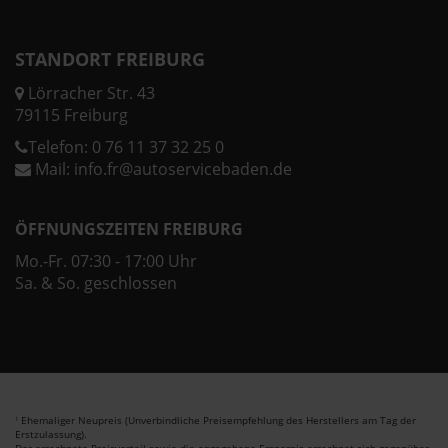
STANDORT FREIBURG
Lörracher Str. 43
79115 Freiburg
Telefon:
0 76 11 37 32 25 0
Mail:
info.fr@autoservicebaden.de
ÖFFNUNGSZEITEN FREIBURG
Mo.-Fr. 07:30 - 17:00 Uhr
Sa. & So. geschlossen
Ehemaliger Neupreis (Unverbindliche Preisempfehlung des Herstellers am Tag der
1
Erstzulassung).