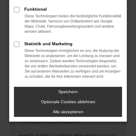
anderen Browser oder in einem privaten
Fenster?
Funktional
Starte dein Gerät neu.
Diese Technologien bieten die bestmögliche Funktionalität
der Webseite. Services von Drittanbietern wie Google
Das kann manchmal helfen, vorübergehende
Maps, Chats, Fahrzeugbewertungssystem und weitere
Probleme zu beheben.
werden aktiviert.
Stelle sicher, dass dein Browser und dein
Statistik und Marketing
Betriebssystem auf dem neuesten Stand
Diese Technologien ermöglichen es uns, die Nutzung der
sind.
Webseite zu analysieren, um die Leistung zu messen und
Veraltete Software birgt nicht nur ein
zu verbessern. Zudem werden Technologien eingesetzt,
Sicherheitsrisiko, sondern kann auch dazu
die von dritten Werbetreibenden verwendet werden, um
führen, dass bestimmte Funktionen nicht mehr
Sie auf anderen Webseiten zu verfolgen und um Anzeigen
zu schalten, die für Ihre Interessen relevant sind.
unterstützt werden.
Wende dich an den Webseitenbetreiber.
Speichern
Wenn du alle oben genannten Schritte versucht
hast, kontaktiere uns bitte. Wir werden
Optionale Cookies ablehnen
versuchen, das Problem zu beheben. Du kannst
Alle akzeptieren
uns diesen Text schicken, um uns bei der
Fehlersuche zu unterstützen:
ewogICJuYW1lIjogIk5ldHdvcmtFcnJvciIs