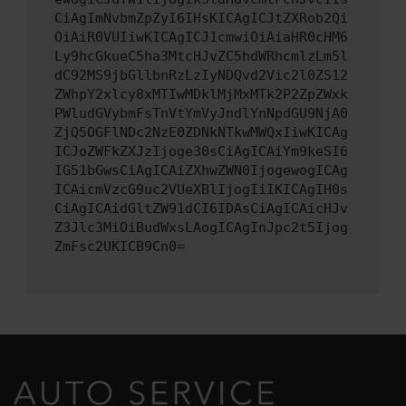
CiAgImNvbmZpZyI6IHsKICAgICJtZXRob2Qi
OiAiR0VUIiwKICAgICJ1cmwiOiAiaHR0cHM6
Ly9hcGkueC5ha3MtcHJvZC5hdWRhcmlzLm5l
dC92MS9jbGllbnRzLzIyNDQvd2Vic2l0ZS12
ZWhpY2xlcy8xMTIwMDklMjMxMTk2P2ZpZWxk
PWludGVybmFsTnVtYmVyJndlYnNpdGU9NjA0
ZjQ5OGFlNDc2NzE0ZDNkNTkwMWQxIiwKICAg
ICJoZWFkZXJzIjoge30sCiAgICAiYm9keSI6
IG51bGwsCiAgICAiZXhwZWN0IjogewogICAg
ICAicmVzcG9uc2VUeXBlIjogIiIKICAgIH0s
CiAgICAidGltZW91dCI6IDAsCiAgICAicHJv
Z3Jlc3MiOiBudWxsLAogICAgInJpc2t5Ijog
ZmFsc2UKICB9Cn0=