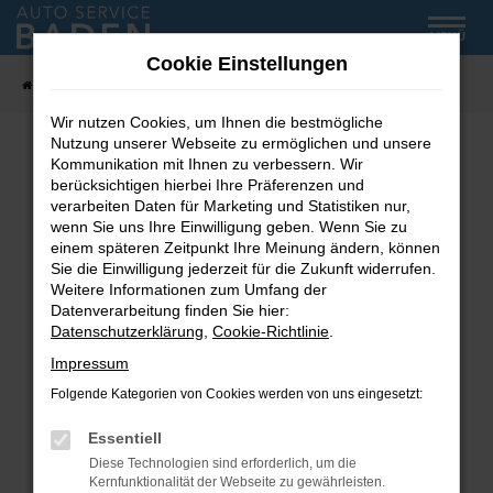
Zum
MENÜ
Hauptinhalt
Cookie Einstellungen
springen
Startseite
Fahrzeug-Showroom
Wir nutzen Cookies, um Ihnen die bestmögliche
Nutzung unserer Webseite zu ermöglichen und unsere
Kommunikation mit Ihnen zu verbessern. Wir
Fehler: Network Error
berücksichtigen hierbei Ihre Präferenzen und
verarbeiten Daten für Marketing und Statistiken nur,
wenn Sie uns Ihre Einwilligung geben. Wenn Sie zu
Beim Laden ist ein Fehler aufgetreten.
einem späteren Zeitpunkt Ihre Meinung ändern, können
Hier sind ein paar Tipps, die dir helfen können:
Sie die Einwilligung jederzeit für die Zukunft widerrufen.
Weitere Informationen zum Umfang der
Überprüfe deine Firewall und deine
Datenverarbeitung finden Sie hier:
Internetverbindung.
Datenschutzerklärung
,
Cookie-Richtlinie
.
Laden andere Webseiten, zum Beispiel deine
Impressum
Suchmaschine?
Folgende Kategorien von Cookies werden von uns eingesetzt:
Prüfe deine Browsererweiterungen.
Manche Erweiterungen, wie Werbeblocker,
Essentiell
können das Laden bestimmter Seiten
Diese Technologien sind erforderlich, um die
verhindern. Funktioniert die Seite in einem
Kernfunktionalität der Webseite zu gewährleisten.