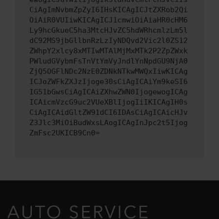
CiAgImNvbmZpZyI6IHsKICAgICJtZXRob2Qi
OiAiR0VUIiwKICAgICJ1cmwiOiAiaHR0cHM6
Ly9hcGkueC5ha3MtcHJvZC5hdWRhcmlzLm5l
dC92MS9jbGllbnRzLzIyNDQvd2Vic2l0ZS12
ZWhpY2xlcy8xMTIwMTAlMjMxMTk2P2ZpZWxk
PWludGVybmFsTnVtYmVyJndlYnNpdGU9NjA0
ZjQ5OGFlNDc2NzE0ZDNkNTkwMWQxIiwKICAg
ICJoZWFkZXJzIjoge30sCiAgICAiYm9keSI6
IG51bGwsCiAgICAiZXhwZWN0IjogewogICAg
ICAicmVzcG9uc2VUeXBlIjogIiIKICAgIH0s
CiAgICAidGltZW91dCI6IDAsCiAgICAicHJv
Z3Jlc3MiOiBudWxsLAogICAgInJpc2t5Ijog
ZmFsc2UKICB9Cn0=