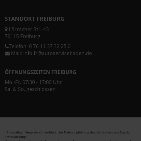
STANDORT FREIBURG
Lörracher Str. 43
79115 Freiburg
Telefon:
0 76 11 37 32 25 0
Mail:
info.fr@autoservicebaden.de
ÖFFNUNGSZEITEN FREIBURG
Mo.-Fr. 07:30 - 17:00 Uhr
Sa. & So. geschlossen
Ehemaliger Neupreis (Unverbindliche Preisempfehlung des Herstellers am Tag der
1
Erstzulassung).