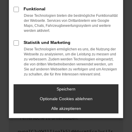
anderen Browser oder in einem privaten
Fenster?
Funktional
Starte dein Gerät neu.
Diese Technologien bieten die bestmögliche Funktionalität
der Webseite. Services von Drittanbietern wie Google
Das kann manchmal helfen, vorübergehende
Maps, Chats, Fahrzeugbewertungssystem und weitere
Probleme zu beheben.
werden aktiviert.
Stelle sicher, dass dein Browser und dein
Statistik und Marketing
Betriebssystem auf dem neuesten Stand
Diese Technologien ermöglichen es uns, die Nutzung der
sind.
Webseite zu analysieren, um die Leistung zu messen und
Veraltete Software birgt nicht nur ein
zu verbessern. Zudem werden Technologien eingesetzt,
Sicherheitsrisiko, sondern kann auch dazu
die von dritten Werbetreibenden verwendet werden, um
führen, dass bestimmte Funktionen nicht mehr
Sie auf anderen Webseiten zu verfolgen und um Anzeigen
zu schalten, die für Ihre Interessen relevant sind.
unterstützt werden.
Wende dich an den Webseitenbetreiber.
Speichern
Wenn du alle oben genannten Schritte versucht
hast, kontaktiere uns bitte. Wir werden
Optionale Cookies ablehnen
versuchen, das Problem zu beheben. Du kannst
Alle akzeptieren
uns diesen Text schicken, um uns bei der
Fehlersuche zu unterstützen:
ewogICJuYW1lIjogIk5ldHdvcmtFcnJvciIs