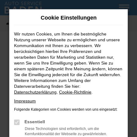
Zum
MENÜ
Hauptinhalt
Cookie Einstellungen
springen
Startseite
Fahrzeug-Showroom
Wir nutzen Cookies, um Ihnen die bestmögliche
Nutzung unserer Webseite zu ermöglichen und unsere
Kommunikation mit Ihnen zu verbessern. Wir
Fehler: Network Error
berücksichtigen hierbei Ihre Präferenzen und
verarbeiten Daten für Marketing und Statistiken nur,
wenn Sie uns Ihre Einwilligung geben. Wenn Sie zu
Beim Laden ist ein Fehler aufgetreten.
einem späteren Zeitpunkt Ihre Meinung ändern, können
Hier sind ein paar Tipps, die dir helfen können:
Sie die Einwilligung jederzeit für die Zukunft widerrufen.
Weitere Informationen zum Umfang der
Überprüfe deine Firewall und deine
Datenverarbeitung finden Sie hier:
Internetverbindung.
Datenschutzerklärung
,
Cookie-Richtlinie
.
Laden andere Webseiten, zum Beispiel deine
Impressum
Suchmaschine?
Folgende Kategorien von Cookies werden von uns eingesetzt:
Prüfe deine Browsererweiterungen.
Manche Erweiterungen, wie Werbeblocker,
Essentiell
können das Laden bestimmter Seiten
Diese Technologien sind erforderlich, um die
verhindern. Funktioniert die Seite in einem
Kernfunktionalität der Webseite zu gewährleisten.