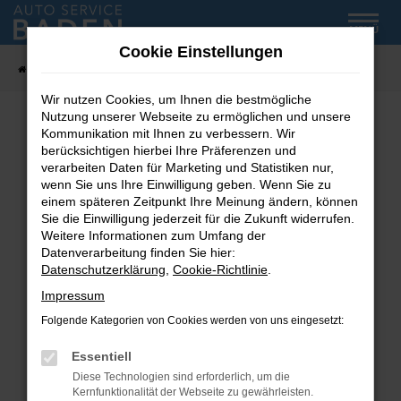
Zum
MENÜ
Hauptinhalt
Cookie Einstellungen
springen
Startseite
Fahrzeug-Showroom
Wir nutzen Cookies, um Ihnen die bestmögliche
Nutzung unserer Webseite zu ermöglichen und unsere
Kommunikation mit Ihnen zu verbessern. Wir
Fehler: Network Error
berücksichtigen hierbei Ihre Präferenzen und
verarbeiten Daten für Marketing und Statistiken nur,
wenn Sie uns Ihre Einwilligung geben. Wenn Sie zu
Beim Laden ist ein Fehler aufgetreten.
einem späteren Zeitpunkt Ihre Meinung ändern, können
Hier sind ein paar Tipps, die dir helfen können:
Sie die Einwilligung jederzeit für die Zukunft widerrufen.
Weitere Informationen zum Umfang der
Überprüfe deine Firewall und deine
Datenverarbeitung finden Sie hier:
Internetverbindung.
Datenschutzerklärung
,
Cookie-Richtlinie
.
Laden andere Webseiten, zum Beispiel deine
Impressum
Suchmaschine?
Folgende Kategorien von Cookies werden von uns eingesetzt:
Prüfe deine Browsererweiterungen.
Manche Erweiterungen, wie Werbeblocker,
Essentiell
können das Laden bestimmter Seiten
Diese Technologien sind erforderlich, um die
verhindern. Funktioniert die Seite in einem
Kernfunktionalität der Webseite zu gewährleisten.