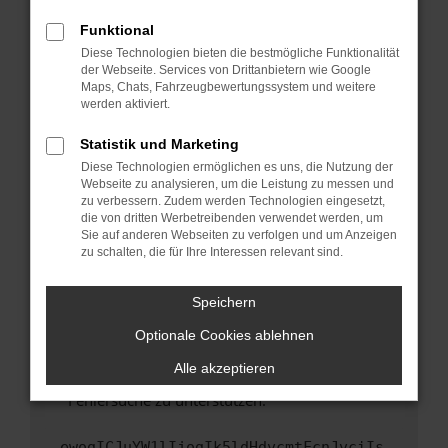
anderen Browser oder in einem privaten
Fenster?
Funktional
Starte dein Gerät neu.
Diese Technologien bieten die bestmögliche Funktionalität
der Webseite. Services von Drittanbietern wie Google
Das kann manchmal helfen, vorübergehende
Maps, Chats, Fahrzeugbewertungssystem und weitere
Probleme zu beheben.
werden aktiviert.
Stelle sicher, dass dein Browser und dein
Statistik und Marketing
Betriebssystem auf dem neuesten Stand
Diese Technologien ermöglichen es uns, die Nutzung der
sind.
Webseite zu analysieren, um die Leistung zu messen und
Veraltete Software birgt nicht nur ein
zu verbessern. Zudem werden Technologien eingesetzt,
Sicherheitsrisiko, sondern kann auch dazu
die von dritten Werbetreibenden verwendet werden, um
führen, dass bestimmte Funktionen nicht mehr
Sie auf anderen Webseiten zu verfolgen und um Anzeigen
zu schalten, die für Ihre Interessen relevant sind.
unterstützt werden.
Wende dich an den Webseitenbetreiber.
Speichern
Wenn du alle oben genannten Schritte versucht
hast, kontaktiere uns bitte. Wir werden
Optionale Cookies ablehnen
versuchen, das Problem zu beheben. Du kannst
Alle akzeptieren
uns diesen Text schicken, um uns bei der
Fehlersuche zu unterstützen:
ewogICJuYW1lIjogIk5ldHdvcmtFcnJvciIs