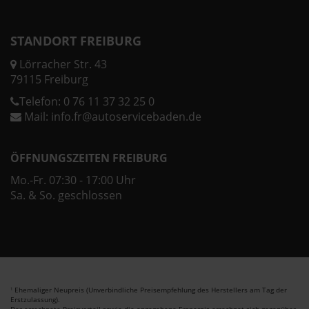
STANDORT FREIBURG
Lörracher Str. 43
79115 Freiburg
Telefon:
0 76 11 37 32 25 0
Mail:
info.fr@autoservicebaden.de
ÖFFNUNGSZEITEN FREIBURG
Mo.-Fr. 07:30 - 17:00 Uhr
Sa. & So. geschlossen
Ehemaliger Neupreis (Unverbindliche Preisempfehlung des Herstellers am Tag der
1
Erstzulassung).