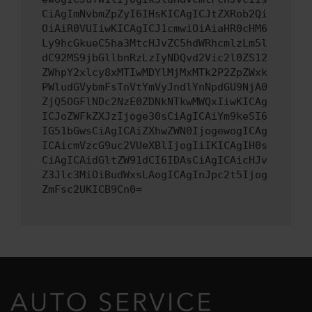
CiAgImNvbmZpZyI6IHsKICAgICJtZXRob2Qi
OiAiR0VUIiwKICAgICJ1cmwiOiAiaHR0cHM6
Ly9hcGkueC5ha3MtcHJvZC5hdWRhcmlzLm5l
dC92MS9jbGllbnRzLzIyNDQvd2Vic2l0ZS12
ZWhpY2xlcy8xMTIwMDYlMjMxMTk2P2ZpZWxk
PWludGVybmFsTnVtYmVyJndlYnNpdGU9NjA0
ZjQ5OGFlNDc2NzE0ZDNkNTkwMWQxIiwKICAg
ICJoZWFkZXJzIjoge30sCiAgICAiYm9keSI6
IG51bGwsCiAgICAiZXhwZWN0IjogewogICAg
ICAicmVzcG9uc2VUeXBlIjogIiIKICAgIH0s
CiAgICAidGltZW91dCI6IDAsCiAgICAicHJv
Z3Jlc3MiOiBudWxsLAogICAgInJpc2t5Ijog
ZmFsc2UKICB9Cn0=