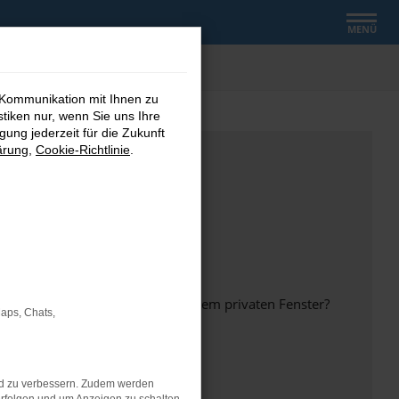
MENÜ
 Kommunikation mit Ihnen zu
stiken nur, wenn Sie uns Ihre
ung jederzeit für die Zukunft
ärung
,
Cookie-Richtlinie
.
inem anderen Browser oder in einem privaten Fenster?
Maps, Chats,
nd zu verbessern. Zudem werden
ht mehr unterstützt werden.