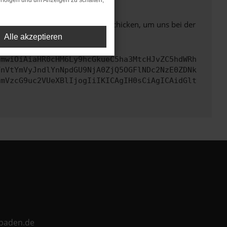
rfolgen und um Anzeigen zu schalten,
ben. Du kannst uns diesen Text schicken, um uns bei der
Alle akzeptieren
cmwiOiAiaHR0cHM6Ly9hcGkueC5ha3MtcHJvZC5hdWRh
TnVtYmVyJndlYnNpdGU9NjA0ZjQ5OGFlNDc2NzE0ZDNk
cmVzcG9uc2VUeXBlIjogIiIKICAgIH0sCiAgICAidGlt
ebaden.de