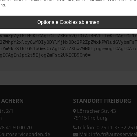
on dritten Werbetreibenden verwendet werden, um Sie auf anderen Webseiten zu ve
ind.
ontaktiere uns bitte. Wir werden versuchen, das Problem zu behe
Optionale Cookies ablehnen
vbmZpZyI6IHsKICAgICJtZXRob2QiOiAiR0VUIiwKICAgICJ1
2ZWhpY2xlcy8wMDIyODYlMjMxODc2P2ZpZWxkPWludGVybmFs
iYm9keSI6IG51bGwsCiAgICAiZXhwZWN0IjogewogICAgICAi
gICAgInJpc2t5IjogZmFsc2UKICB9Cn0=
 ACHERN
STANDORT FREIBURG
r. 2/1
Lörracher Str. 43
n
79115 Freiburg
78 41 60 00-70
Telefon:
0 76 11 37 32 25 0
@autoservicebaden.de
Mail:
info.fr@autoservic