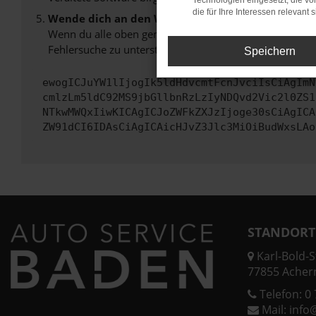
Technologien eingesetzt, die v
die für Ihre Interessen relevant s
Wende dich an den Webseitenbetreiber.
Wenn du alle oben genannten Schritte versucht hast, k
Fehlersuche zu unterstützen:
Speichern
ewogICJuYW1lIjogIk5ldHdvcmtFcnJvciIsCiAgImN
cmlzLm5ldC92MS9jbGllbnRzLzIyNDQvd2Vic2l0ZS1
NTkwMWQxIiwKICAgICJoZWFkZXJzIjoge30sCiAgICA
ZW91dCI6IDAsCiAgICAicHJvZ3Jlc3MiOiBudWxsLAo
STANDORT
Karl-Bold-St
77855 Acher
Telefon:
0 
Mail:
info