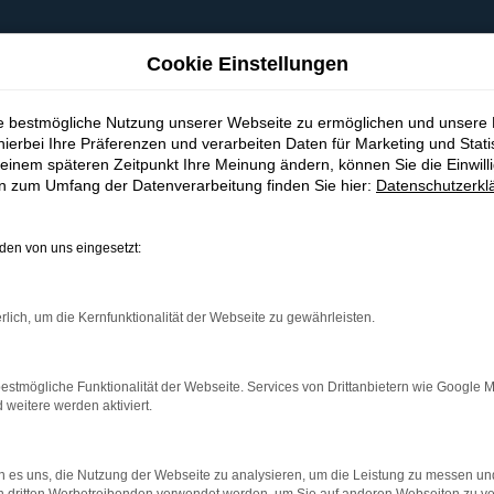
Cookie Einstellungen
ie bestmögliche Nutzung unserer Webseite zu ermöglichen und unsere
hierbei Ihre Präferenzen und verarbeiten Daten für Marketing und Stati
einem späteren Zeitpunkt Ihre Meinung ändern, können Sie die Einwillig
en zum Umfang der Datenverarbeitung finden Sie hier:
Datenschutzerkl
en von uns eingesetzt:
indung.
hine?
rlich, um die Kernfunktionalität der Webseite zu gewährleisten.
aden bestimmter Seiten verhindern. Funktioniert die Seite in e
estmögliche Funktionalität der Webseite. Services von Drittanbietern wie Google 
eitere werden aktiviert.
 zu beheben.
bssystem auf dem neuesten Stand sind.
 es uns, die Nutzung der Webseite zu analysieren, um die Leistung zu messen u
ko, sondern kann auch dazu führen, dass bestimmte Funktionen nic