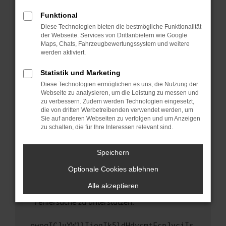
anderen Browser oder in einem privaten
Fenster?
Funktional
Starte dein Gerät neu.
Diese Technologien bieten die bestmögliche Funktionalität
der Webseite. Services von Drittanbietern wie Google
Das kann manchmal helfen, vorübergehende
Maps, Chats, Fahrzeugbewertungssystem und weitere
Probleme zu beheben.
werden aktiviert.
Stelle sicher, dass dein Browser und dein
Statistik und Marketing
Betriebssystem auf dem neuesten Stand
Diese Technologien ermöglichen es uns, die Nutzung der
sind.
Webseite zu analysieren, um die Leistung zu messen und
Veraltete Software birgt nicht nur ein
zu verbessern. Zudem werden Technologien eingesetzt,
Sicherheitsrisiko, sondern kann auch dazu
die von dritten Werbetreibenden verwendet werden, um
führen, dass bestimmte Funktionen nicht mehr
Sie auf anderen Webseiten zu verfolgen und um Anzeigen
zu schalten, die für Ihre Interessen relevant sind.
unterstützt werden.
Wende dich an den Webseitenbetreiber.
Speichern
Wenn du alle oben genannten Schritte versucht
hast, kontaktiere uns bitte. Wir werden
Optionale Cookies ablehnen
versuchen, das Problem zu beheben. Du kannst
Alle akzeptieren
uns diesen Text schicken, um uns bei der
Fehlersuche zu unterstützen:
ewogICJuYW1lIjogIk5ldHdvcmtFcnJvciIs