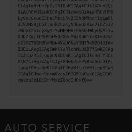
CiAgImNvbmZpZyI6IHsKICAgICJtZXRob2Qi
OiAiR0VUIiwKICAgICJ1cmwiOiAiaHR0cHM6
Ly9hcGkueC5ha3MtcHJvZC5hdWRhcmlzLm5l
dC92MS9jbGllbnRzLzIyNDQvd2Vic2l0ZS12
ZWhpY2xlcy8yMzYwMF9HV19SR0JWUyUyMzIw
NDQ/ZmllbGQ9aW50ZXJuYWxOdW1iZXImd2Vi
c2l0ZT02MDRmNDk4YWU0NzY3MTRkM2Q1OTAx
ZDEiLAogICAgImhlYWRlcnMiOiB7fSwKICAg
ICJib2R5IjogbnVsbCwKICAgICJleHBlY3Qi
OiB7CiAgICAgICJyZXNwb25zZVR5cGUiOiAi
IgogICAgfSwKICAgICJ0aW1lb3V0IjogMCwK
ICAgICJwcm9ncmVzcyI6IG51bGwsCiAgICAi
cmlza3kiOiBmYWxzZQogIH0KfQ==