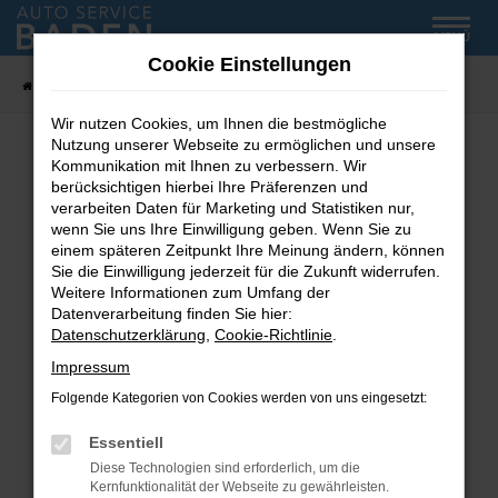
Zum
MENÜ
Hauptinhalt
Cookie Einstellungen
springen
Startseite
Fahrzeug-Showroom
Wir nutzen Cookies, um Ihnen die bestmögliche
Nutzung unserer Webseite zu ermöglichen und unsere
Kommunikation mit Ihnen zu verbessern. Wir
Fehler: Network Error
berücksichtigen hierbei Ihre Präferenzen und
verarbeiten Daten für Marketing und Statistiken nur,
wenn Sie uns Ihre Einwilligung geben. Wenn Sie zu
Beim Laden ist ein Fehler aufgetreten.
einem späteren Zeitpunkt Ihre Meinung ändern, können
Hier sind ein paar Tipps, die dir helfen können:
Sie die Einwilligung jederzeit für die Zukunft widerrufen.
Weitere Informationen zum Umfang der
Überprüfe deine Firewall und deine
Datenverarbeitung finden Sie hier:
Internetverbindung.
Datenschutzerklärung
,
Cookie-Richtlinie
.
Laden andere Webseiten, zum Beispiel deine
Impressum
Suchmaschine?
Folgende Kategorien von Cookies werden von uns eingesetzt:
Prüfe deine Browsererweiterungen.
Manche Erweiterungen, wie Werbeblocker,
Essentiell
können das Laden bestimmter Seiten
Diese Technologien sind erforderlich, um die
verhindern. Funktioniert die Seite in einem
Kernfunktionalität der Webseite zu gewährleisten.