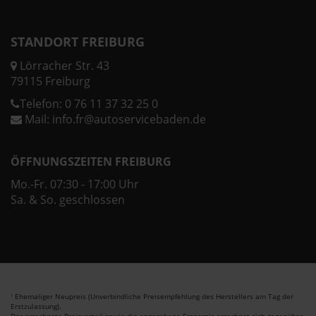
STANDORT FREIBURG
Lörracher Str. 43
79115 Freiburg
Telefon:
0 76 11 37 32 25 0
Mail:
info.fr@autoservicebaden.de
ÖFFNUNGSZEITEN FREIBURG
Mo.-Fr. 07:30 - 17:00 Uhr
Sa. & So. geschlossen
Ehemaliger Neupreis (Unverbindliche Preisempfehlung des Herstellers am Tag der
1
Erstzulassung).