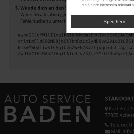
Technologien eingesetzt, die v
die für Ihre Interessen relevant s
Wende dich an den Webseitenbetreiber.
Wenn du alle oben genannten Schritte versucht hast, k
Fehlersuche zu unterstützen:
Speichern
ewogICJuYW1lIjogIk5ldHdvcmtFcnJvciIsCiAgImN
cmlzLm5ldC92MS9jbGllbnRzLzIyNDQvd2Vic2l0ZS1
NTkwMWQxIiwKICAgICJoZWFkZXJzIjoge30sCiAgICA
ZW91dCI6IDAsCiAgICAicHJvZ3Jlc3MiOiBudWxsLAo
STANDORT
Karl-Bold-St
77855 Acher
Telefon:
0 
Mail:
info