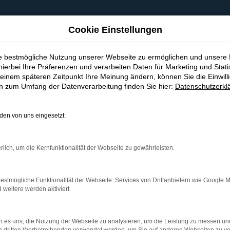
Cookie Einstellungen
ie bestmögliche Nutzung unserer Webseite zu ermöglichen und unsere
hierbei Ihre Präferenzen und verarbeiten Daten für Marketing und Stati
einem späteren Zeitpunkt Ihre Meinung ändern, können Sie die Einwillig
en zum Umfang der Datenverarbeitung finden Sie hier:
Datenschutzerkl
en von uns eingesetzt:
indung.
hine?
rlich, um die Kernfunktionalität der Webseite zu gewährleisten.
aden bestimmter Seiten verhindern. Funktioniert die Seite in e
estmögliche Funktionalität der Webseite. Services von Drittanbietern wie Google 
eitere werden aktiviert.
 zu beheben.
bssystem auf dem neuesten Stand sind.
 es uns, die Nutzung der Webseite zu analysieren, um die Leistung zu messen u
ko, sondern kann auch dazu führen, dass bestimmte Funktionen nic