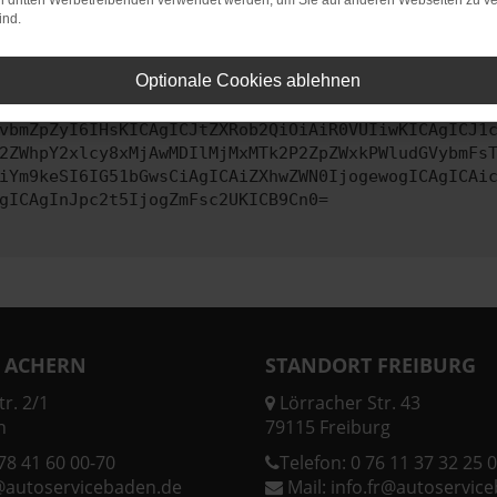
on dritten Werbetreibenden verwendet werden, um Sie auf anderen Webseiten zu ve
ind.
ontaktiere uns bitte. Wir werden versuchen, das Problem zu behe
Optionale Cookies ablehnen
vbmZpZyI6IHsKICAgICJtZXRob2QiOiAiR0VUIiwKICAgICJ1
2ZWhpY2xlcy8xMjAwMDIlMjMxMTk2P2ZpZWxkPWludGVybmFs
iYm9keSI6IG51bGwsCiAgICAiZXhwZWN0IjogewogICAgICAi
gICAgInJpc2t5IjogZmFsc2UKICB9Cn0=
 ACHERN
STANDORT FREIBURG
r. 2/1
Lörracher Str. 43
n
79115 Freiburg
78 41 60 00-70
Telefon:
0 76 11 37 32 25 0
@autoservicebaden.de
Mail:
info.fr@autoservic