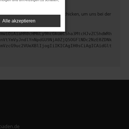
rfolgen und um Anzeigen zu schalten,
ben. Du kannst uns diesen Text schicken, um uns bei der
Alle akzeptieren
cmwiOiAiaHR0cHM6Ly9hcGkueC5ha3MtcHJvZC5hdWRh
TnVtYmVyJndlYnNpdGU9NjA0ZjQ5OGFlNDc2NzE0ZDNk
cmVzcG9uc2VUeXBlIjogIiIKICAgIH0sCiAgICAidGlt
ebaden.de